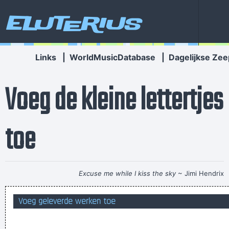
Eluterius
Links
|
WorldMusicDatabase
|
Dagelijkse Zee
Voeg de kleine lettertjes
toe
Excuse me while I kiss the sky
~ Jimi Hendrix
Roel, testte tien lekvrije voedsel-containers en stelde vast
Voeg geleverde werken toe
dat jesommige maar beter niettussen je boeken stopt
I have chosen to care *NOT*