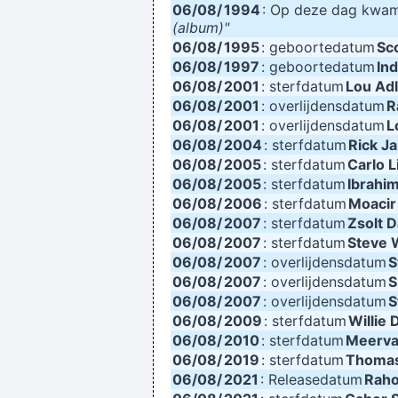
06/08/
1994
: Op deze dag kwa
(album)"
06/08/
1995
: geboortedatum
Sco
06/08/
1997
: geboortedatum
In
06/08/
2001
: sterfdatum
Lou Ad
06/08/
2001
: overlijdensdatum
R
06/08/
2001
: overlijdensdatum
L
06/08/
2004
: sterfdatum
Rick J
06/08/
2005
: sterfdatum
Carlo Li
06/08/
2005
: sterfdatum
Ibrahim
06/08/
2006
: sterfdatum
Moacir
06/08/
2007
: sterfdatum
Zsolt D
06/08/
2007
: sterfdatum
Steve 
06/08/
2007
: overlijdensdatum
S
06/08/
2007
: overlijdensdatum
S
06/08/
2007
: overlijdensdatum
S
06/08/
2009
: sterfdatum
Willie 
06/08/
2010
: sterfdatum
Meerval
06/08/
2019
: sterfdatum
Thomas
06/08/
2021
: Releasedatum
Raho