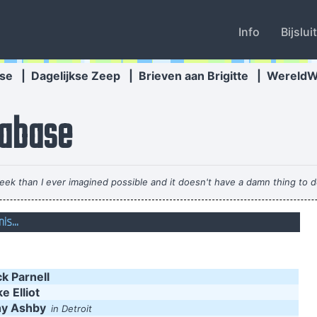
Info
Bijslui
se
|
Dagelijkse Zeep
|
Brieven aan Brigitte
|
Wereld
abase
eek than I ever imagined possible and it doesn't have a damn thing to d
s...
patented wallet technology that will deodorize currency That way peopl
It´s Thursday evening in Toronto - I had to actually ask the drummer
k Parnell
When you
e Elliot
hy Ashby
in Detroit
Pop is actually my least favorite kind of music, bec