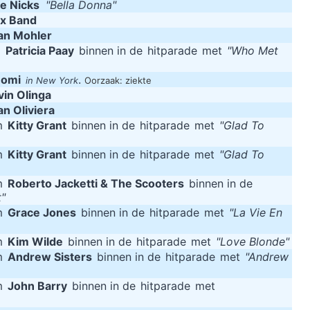
ie Nicks
"Bella Donna"
ex Band
an Mohler
m
Patricia Paay
binnen in de
hitparade
met
"Who Met
Nomi
.
in New York
Oorzaak: ziekte
vin Olinga
an Oliviera
m
Kitty Grant
binnen in de
hitparade
met
"Glad To
m
Kitty Grant
binnen in de
hitparade
met
"Glad To
m
Roberto Jacketti & The Scooters
binnen in de
"
m
Grace Jones
binnen in de
hitparade
met
"La Vie En
m
Kim Wilde
binnen in de
hitparade
met
"Love Blonde"
m
Andrew Sisters
binnen in de
hitparade
met
"Andrew
m
John Barry
binnen in de
hitparade
met