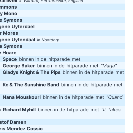
alliwell
in Watford, Hertfordshire, England
Ammons
ky Mono
le Symons
gene Uyterdael
or Mores
gene Uytendaal
in Nootdorp
le Symons
e Hoare
m
Space
binnen in de
hitparade
met
m
George Baker
binnen in de
hitparade
met
"Marja"
m
Gladys Knight & The Pips
binnen in de
hitparade
met
m
Kc & The Sunshine Band
binnen in de
hitparade
met
m
Nana Mouskouri
binnen in de
hitparade
met
"Quand
m
Richard Myhill
binnen in de
hitparade
met
"It Takes
istof Damen
ris Mendez Cossio