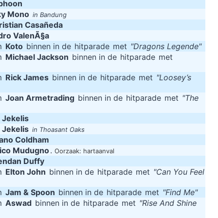
phoon
ky Mono
in Bandung
ristian Casañeda
dro ValenÃ§a
m
Koto
binnen in de
hitparade
met
"Dragons Legende"
m
Michael Jackson
binnen in de
hitparade
met
m
Rick James
binnen in de
hitparade
met
"Loosey’s
m
Joan Armetrading
binnen in de
hitparade
met
"The
 Jekelis
 Jekelis
in Thoasant Oaks
ano Coldham
ico Mudugno
.
Oorzaak: hartaanval
endan Duffy
m
Elton John
binnen in de
hitparade
met
"Can You Feel
m
Jam & Spoon
binnen in de
hitparade
met
"Find Me"
m
Aswad
binnen in de
hitparade
met
"Rise And Shine