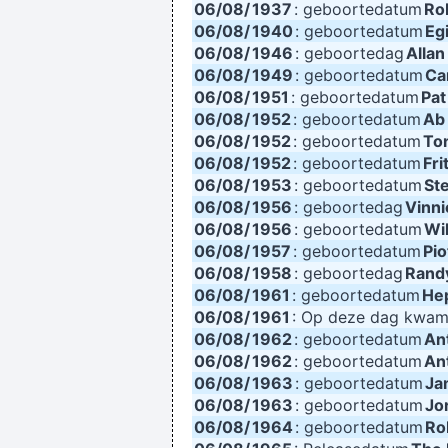
06/08/
1937
: geboortedatum
Ro
06/08/
1940
: geboortedatum
Eg
Yeah, Wacko Jacko, Where Did That 
06/08/
1946
: geboortedag
Alla
06/08/
1949
: geboortedatum
Ca
06/08/
1951
: geboortedatum
Pat
Ze hebben mij gekozen omwille van 
06/08/
1952
: geboortedatum
Ab
06/08/
1952
: geboortedatum
To
06/08/
1952
: geboortedatum
Fr
06/08/
1953
: geboortedatum
St
06/08/
1956
: geboortedag
Vinni
06/08/
1956
: geboortedatum
Wil
We 
06/08/
1957
: geboortedatum
Pio
I can spot empty flattery and k
06/08/
1958
: geboortedag
Rand
06/08/
1961
: geboortedatum
He
06/08/
1961
: Op deze dag kwa
If you develop an ear for sounds tha
06/08/
1962
: geboortedatum
An
06/08/
1962
: geboortedatum
An
Music is your own experience, your 
06/08/
1963
: geboortedatum
Ja
06/08/
1963
: geboortedatum
Jo
06/08/
1964
: geboortedatum
Ro