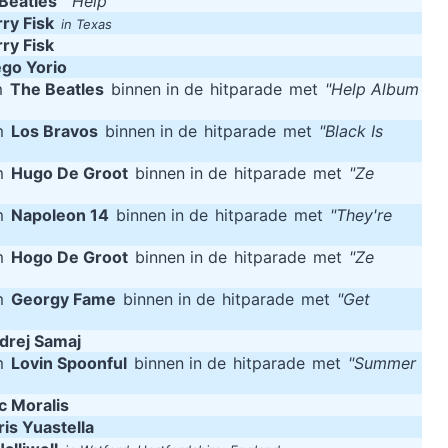
Beatles
"Help "
ry Fisk
in Texas
ry Fisk
ego Yorio
m
The Beatles
binnen in de
hitparade
met
"Help Album
m
Los Bravos
binnen in de
hitparade
met
"Black Is
m
Hugo De Groot
binnen in de
hitparade
met
"Ze
m
Napoleon 14
binnen in de
hitparade
met
"They're
m
Hogo De Groot
binnen in de
hitparade
met
"Ze
m
Georgy Fame
binnen in de
hitparade
met
"Get
drej Samaj
m
Lovin Spoonful
binnen in de
hitparade
met
"Summer
c Moralis
is Yuastella