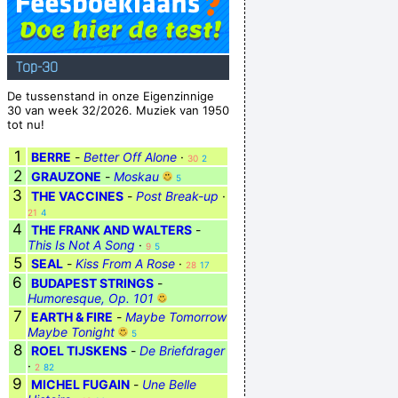
Top-30
De tussenstand in onze Eigenzinnige
30 van week 32/2026. Muziek van 1950
tot nu!
1
BERRE
-
Better Off Alone
·
30
2
2
GRAUZONE
-
Moskau
5
3
THE VACCINES
-
Post Break-up
·
21
4
4
THE FRANK AND WALTERS
-
This Is Not A Song
·
9
5
5
SEAL
-
Kiss From A Rose
·
28
17
6
BUDAPEST STRINGS
-
Humoresque, Op. 101
7
EARTH & FIRE
-
Maybe Tomorrow
Maybe Tonight
5
8
ROEL TIJSKENS
-
De Briefdrager
·
2
82
9
MICHEL FUGAIN
-
Une Belle