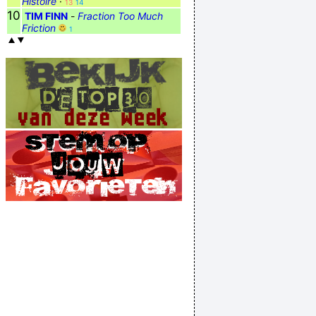
Histoire
·
13
14
10
TIM FINN
-
Fraction Too Much
Friction
1