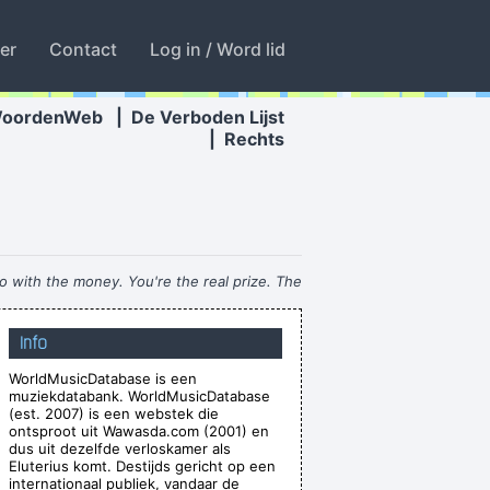
ter
Contact
Log in / Word lid
WoordenWeb
|
De Verboden Lijst
|
Rechts
o with the money. You're the real prize. The
lottery was just a bonus
~ Jeff Porcaro
Info
e won´ t have to deal with money that smells
WorldMusicDatabase is een
funny
~ Moby
muziekdatabank. WorldMusicDatabase
 - but for us, it´s Friday night
~ Paul Weller
(est. 2007) is een webstek die
ontsproot uit Wawasda.com (2001) en
're good, you get critisized...
~ Rob Pilatus
dus uit dezelfde verloskamer als
Eluterius komt. Destijds gericht op een
ause it lacks real depth.
~ Christina Aguilera
internationaal publiek, vandaar de