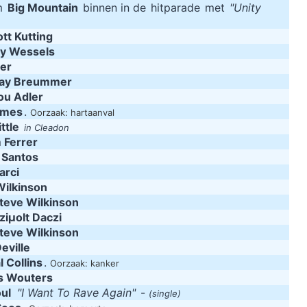
m
Big Mountain
binnen in de
hitparade
met
"Unity
tt Kutting
dy Wessels
ler
ay Breummer
ou Adler
ames
.
Oorzaak: hartaanval
ttle
in Cleadon
 Ferrer
 Santos
arci
Wilkinson
teve Wilkinson
ziµolt Daczi
teve Wilkinson
Deville
 Collins
.
Oorzaak: kanker
 Wouters
ul
"I Want To Rave Again"
-
(single)