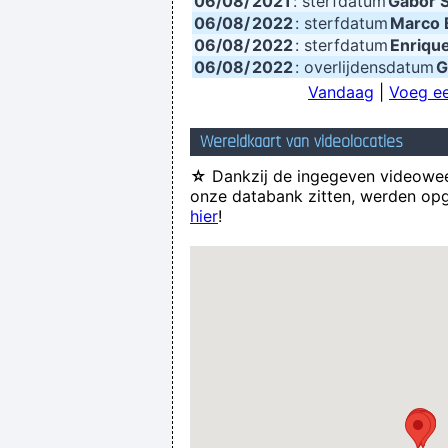
06/08/
2021
: sterfdatum
Gabor 
06/08/
2022
: sterfdatum
Marco 
06/08/
2022
: sterfdatum
Enriqu
06/08/
2022
: overlijdensdatum
G
Vandaag
|
Voeg ee
Wereldkaart van videolocaties
☆
Dankzij de ingegeven videowee
onze databank zitten, werden opg
hier
!