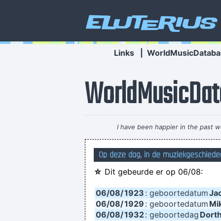
Eluterius
Links
|
WorldMusicDataba
WorldMusicDat
I have been happier in the past w
Op deze dag, in de muziekgeschiedeni
I'm investing in a company that has 
☆
Dit gebeurde er op 06/08:
06/08/
1923
: geboortedatum
Jac
06/08/
1929
: geboortedatum
Mik
06/08/
1932
: geboortedag
Dort