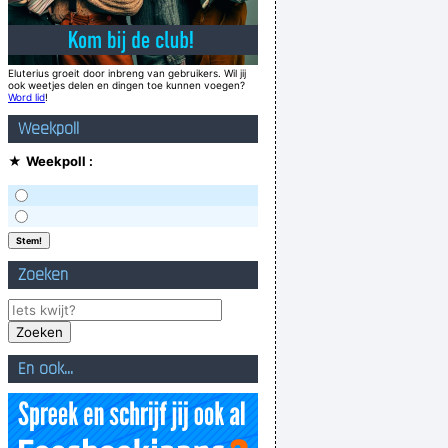
Eluterius groeit door inbreng van gebruikers. Wil jij
ook weetjes delen en dingen toe kunnen voegen?
Word lid
!
Weekpoll
★
Weekpoll :
Zoeken
En ook...