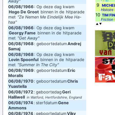
Away"
2
82
9
MICHE
06/08/
1966
: Op deze dag kwam
Histoire
Hogo De Groot
binnen in de
hitparade
10
TIM FI
met
"Ze Nemen Me Eindelijk Mee Ha-
Friction
haa"
06/08/
1966
: Op deze dag kwam
Georgy Fame
binnen in de
hitparade
met
"Get Away"
06/08/
1968
: geboortedatum
Andrej
Samaj
06/08/
1968
: Op deze dag kwam
Lovin Spoonful
binnen in de
hitparade
met
"Summer In The City"
06/08/
1969
: geboortedatum
Eric
Moralis
06/08/
1970
: geboortedatum
Chris
Yuastella
06/08/
1972
: geboortedag
Geri
Halliwell
in Watford, Hertfordshire, England
06/08/
1974
: sterfdatum
Gene
Ammons
06/08/
1974
: geboortedatum
Viky