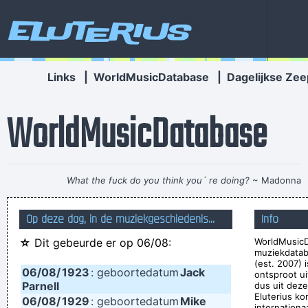
Eluterius
Links
|
WorldMusicDatabase
|
Dagelijkse Zee
WorldMusicDatabase
What the fuck do you think you´ re doing?
~ Madonna
I Was Perceiving Myself As Good As A Man Or Equal To A
Op deze dag, in de muziekgeschiedenis...
Info
Man And As Powerful And I Wanted To Look Ambiguous
☆
Dit gebeurde er op 06/08:
WorldMusicD
Because I Thought That Was A Very Interesting Statement To
muziekdatab
Make Through The Media And It Certainly Did Cause Quite A
(est. 2007) 
06/08/
1923
: geboortedatum
Jack
ontsproot u
Few Ripples And Interest And Shock Waves
~ Annie Lennox
Parnell
dus uit deze
Eluterius ko
06/08/
1929
: geboortedatum
Mike
The Memory Of Things Gone Is Important To A Jazz Musician
internationa