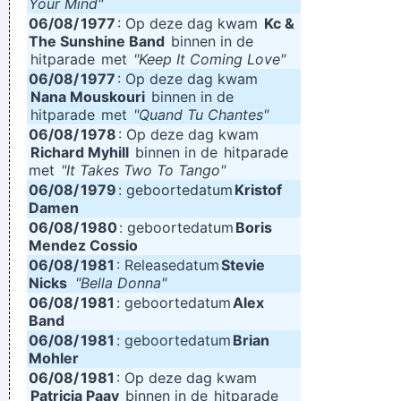
Your Mind"
06/08/
1977
: Op deze dag kwam
Kc &
The Sunshine Band
binnen in de
hitparade
met
"Keep It Coming Love"
06/08/
1977
: Op deze dag kwam
Nana Mouskouri
binnen in de
hitparade
met
"Quand Tu Chantes"
06/08/
1978
: Op deze dag kwam
Richard Myhill
binnen in de
hitparade
met
"It Takes Two To Tango"
06/08/
1979
: geboortedatum
Kristof
Damen
06/08/
1980
: geboortedatum
Boris
Mendez Cossio
06/08/
1981
: Releasedatum
Stevie
Nicks
"Bella Donna"
06/08/
1981
: geboortedatum
Alex
Band
06/08/
1981
: geboortedatum
Brian
Mohler
06/08/
1981
: Op deze dag kwam
Patricia Paay
binnen in de
hitparade