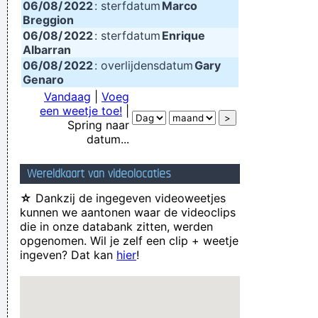
06/08/
2022
: sterfdatum
Marco
Breggion
06/08/
2022
: sterfdatum
Enrique
Albarran
06/08/
2022
: overlijdensdatum
Gary
Genaro
Vandaag
|
Voeg
een weetje toe!
|
Spring naar
datum...
Wereldkaart van videolocaties
☆
Dankzij de ingegeven videoweetjes
kunnen we aantonen waar de videoclips
die in onze databank zitten, werden
opgenomen. Wil je zelf een clip + weetje
ingeven? Dat kan
hier
!