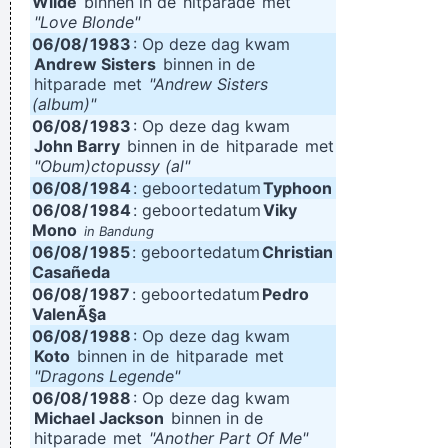
Wilde
binnen in de
hitparade
met
"Love Blonde"
06/08/
1983
: Op deze dag kwam
Andrew Sisters
binnen in de
hitparade
met
"Andrew Sisters
(album)"
06/08/
1983
: Op deze dag kwam
John Barry
binnen in de
hitparade
met
"Obum)ctopussy (al"
06/08/
1984
: geboortedatum
Typhoon
06/08/
1984
: geboortedatum
Viky
Mono
in Bandung
06/08/
1985
: geboortedatum
Christian
Casañeda
06/08/
1987
: geboortedatum
Pedro
ValenÃ§a
06/08/
1988
: Op deze dag kwam
Koto
binnen in de
hitparade
met
"Dragons Legende"
06/08/
1988
: Op deze dag kwam
Michael Jackson
binnen in de
hitparade
met
"Another Part Of Me"