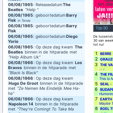
06/08/
1965
: Releasedatum
The
Beatles
"Help "
06/08/
1965
: geboortedatum
Barry
Fisk
in Texas
06/08/
1965
: geboortedatum
Barry
Top-30
Fisk
06/08/
1965
: geboortedatum
Diego
De tussenst
30 van week
Yorio
tot nu!
06/08/
1965
: Op deze dag kwam
The
Beatles
binnen in de
hitparade
met
1
BERRE
"Help Album Uk"
2
GRAUZ
06/08/
1966
: Op deze dag kwam
Los
3
THE V
Bravos
binnen in de
hitparade
met
21
4
"Black Is Black"
4
THE F
06/08/
1966
: Op deze dag kwam
This Is 
Hugo De Groot
binnen in de
hitparade
5
SEAL
-
met
"Ze Nemen Me Eindelijk Mee Ha-
6
BUDAP
ha"
Humores
06/08/
1966
: Op deze dag kwam
7
EARTH 
Maybe T
Napoleon 14
binnen in de
hitparade
8
met
"They're Comingt To Take Ma
ROEL T
·