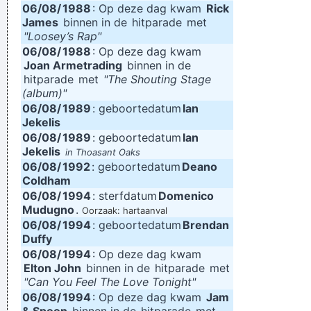
06/08/
1988
: Op deze dag kwam
Rick
James
binnen in de
hitparade
met
"Loosey’s Rap"
06/08/
1988
: Op deze dag kwam
Joan Armetrading
binnen in de
hitparade
met
"The Shouting Stage
(album)"
06/08/
1989
: geboortedatum
Ian
Jekelis
06/08/
1989
: geboortedatum
Ian
Jekelis
in Thoasant Oaks
06/08/
1992
: geboortedatum
Deano
Coldham
06/08/
1994
: sterfdatum
Domenico
Mudugno
.
Oorzaak: hartaanval
06/08/
1994
: geboortedatum
Brendan
Duffy
06/08/
1994
: Op deze dag kwam
Elton John
binnen in de
hitparade
met
"Can You Feel The Love Tonight"
06/08/
1994
: Op deze dag kwam
Jam