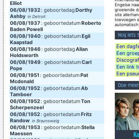
Elliot
Engelse naa
Things Like Old Folks Singing In The Moonlight In The Back
06/08/
1932
: geboortedag
Dorthy
groeiende d
site allerha
Ashby
in Detroit
Yard On A Hot Night Or Something Said Long Ago
~ Louis
toevoegen e
06/08/
1937
: geboortedatum
Roberto
automatisch 
Armstrong
Baden Powell
Nog iets
06/08/
I've always felt that blues, rock 'n' roll and country are just
1940
: geboortedatum
Egil
Kaapstad
about a beat apart.
~ Waylon Jennings
Een dagfe
06/08/
1946
: geboortedag
Allan
Een groep,
I just do what I do. I like to make music
~ Neil Young
Holdsworth
Discograf
06/08/
1949
: geboortedatum
Carl
I think I am a child. Everything blows my mind.
~ Marc Bolan
Een link 
Pope
I Hate Music, Especially When It´s Played
~ Jimmy Durante
Een pseu
06/08/
1951
: geboortedatum
Pat
Mcdonald
Of course, I want to sell this record - there's no point making
Doe mee!
06/08/
1952
: geboortedatum
Ab
it otherwise
~ George Michael
Tamboer
06/08/
I go to a very visual place when I'm singing. It's very cinematic
1952
: geboortedatum
Ton
Scherpenzeel
and I get this feeling of space. I love when music does that.
~
06/08/
1952
: geboortedatum
Fritz
Dave Gahan
Randow
in Braunsweig
06/08/
1953
: geboortedatum
Stella
I want to make at least 4 amazing records
~ µ-Zic
Maessen
If I were in the Beatles, I'd be a good George Harrison.
~ Noel