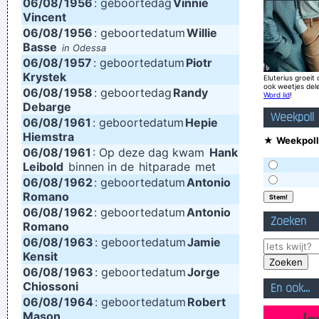
06/08/
1956
: geboortedag
Vinnie
Vincent
Gallagher
06/08/
1956
: geboortedatum
Willie
There are more love songs than anything else. If songs could
Basse
in Odessa
06/08/
make you do something we'd all love one another.
1957
: geboortedatum
Piotr
~ Frank
Krystek
Eluterius groeit 
Zappa
ook weetjes del
06/08/
1958
: geboortedag
Randy
Word lid
!
If anyone asks you what kind of music you play, tell him 'pop'
Debarge
Weekpoll
06/08/
1961
: geboortedatum
Hepie
Don´t tell him 'rock´n´roll' or they won´t even let you in the
Hiemstra
★
Weekpoll
hotel.
~ Buddy Holly
06/08/
1961
: Op deze dag kwam
Hank
Leibold
binnen in de
hitparade
met
We're not arrogant, we just think we're the best band in the
06/08/
1962
: geboortedatum
Antonio
world
~ Noel Gallagher
Romano
06/08/
1962
I love seeing the fans of the music that I make
: geboortedatum
Antonio
~ Gavin
Zoeken
Romano
Rossdale
06/08/
1963
: geboortedatum
Jamie
Kensit
06/08/
1963
: geboortedatum
Jorge
Chiossoni
En ook...
06/08/
1964
: geboortedatum
Robert
Mason