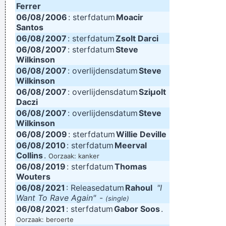
Ferrer
06/08/
2006
: sterfdatum
Moacir
Santos
06/08/
2007
: sterfdatum
Zsolt Darci
06/08/
2007
: sterfdatum
Steve
Wilkinson
06/08/
2007
: overlijdensdatum
Steve
Wilkinson
06/08/
2007
: overlijdensdatum
Sziµolt
Daczi
06/08/
2007
: overlijdensdatum
Steve
Wilkinson
06/08/
2009
: sterfdatum
Willie Deville
06/08/
2010
: sterfdatum
Meerval
Collins
.
Oorzaak: kanker
06/08/
2019
: sterfdatum
Thomas
Wouters
06/08/
2021
: Releasedatum
Rahoul
"I
Want To Rave Again"
-
(single)
06/08/
2021
: sterfdatum
Gabor Soos
.
Oorzaak: beroerte