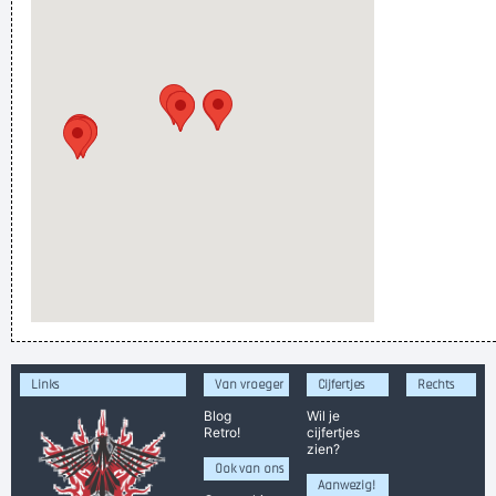
Links
Van vroeger
Cijfertjes
Rechts
Blog
Wil je
Retro!
cijfertjes
zien?
Ook van ons
Aanwezig!