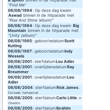
& Spoon
binnen in de
hitparade
met
"Find Me"
06/08/
1994
: Op deze dag kwam
Aswad
binnen in de
hitparade
met
"Rise And Shine ’album)"
06/08/
1994
: Op deze dag kwam
Big
Mountain
binnen in de
hitparade
met
"Unity (album)"
06/08/
1995
: geboortedatum
Scott
Kutting
06/08/
1997
: geboortedatum
Indy
Wessels
06/08/
2001
: sterfdatum
Lou Adler
06/08/
2001
: overlijdensdatum
Ray
Breummer
06/08/
2001
: overlijdensdatum
Lou
Adler
06/08/
2004
: sterfdatum
Rick James
.
Oorzaak: hartaanval
06/08/
2005
: sterfdatum
Carlo Little
in
Cleadon
06/08/
2005
: sterfdatum
Ibrahim