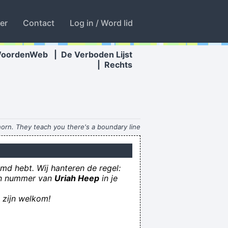
ter
Contact
Log in / Word lid
WoordenWeb
|
De Verboden Lijst
|
Rechts
horn. They teach you there's a boundary line
re's no boundary line to art.
~ Charlie Parker
g verslikt, dat hij er bang voor is geworden
md hebt. Wij hanteren de regel:
en dit enkel nog met zichzelf wenst te doen
een nummer van
Uriah Heep
in je
valt er sneeuw in mei, is kerstmis voorbij
s zijn welkom!
depenisvanjezus
en heeft gebrand lag met zijn ding in het zand