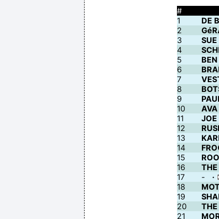
#
1
DE 
2
GéR
Als Tonny Prastmans (34) naar zij
3
SUE
4
SCH
5
BEN
6
BRA
7
VES
8
BOT
9
PAU
10
AVA
11
JOE
12
RUS
13
KAR
14
FRO
15
ROO
16
THE
17
-
·
18
MOT
19
SHA
20
THE
21
MOR