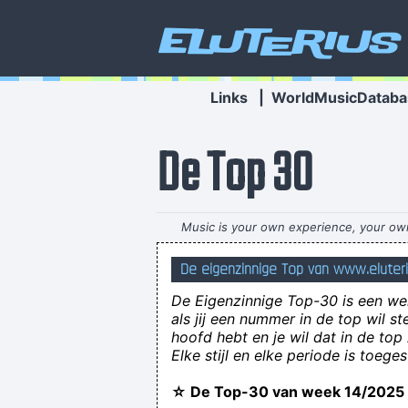
Eluterius
Links
|
WorldMusicDataba
De Top 30
Music is your own experience, your own 
De eigenzinnige Top van www.eluter
Willem Verbraad, breiconstructeur in ee
De Eigenzinnige Top-30 is een wek
als jij een nummer in de top wil 
hoofd hebt en je wil dat in de to
Elke stijl en elke periode is toeg
☆ De Top-30 van week 14/20