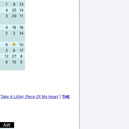
1
9
13
4
25
14
3
29
11
4
18
18
2
2
14
6
10
2
8
17
12
27
8
6
15
5
(Take A Little) Piece Of My Heart
|
THE
AW