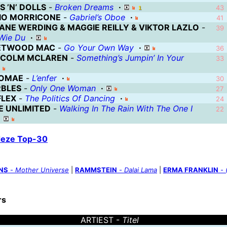
 ’N’ DOLLS
-
Broken Dreams
·
43
IO MORRICONE
-
Gabriel’s Oboe
·
41
IANE WERDING & MAGGIE REILLY & VIKTOR LAZLO
-
39
Wie Du
·
ETWOOD MAC
-
Go Your Own Way
·
36
COLM MCLAREN
-
Something’s Jumpin’ In Your
33
OMAE
-
L’enfer
·
30
BLES
-
Only One Woman
·
27
FLEX
-
The Politics Of Dancing
·
24
E UNLIMITED
-
Walking In The Rain With The One I
22
·
 deze Top-30
NS
-
Mother Universe
|
RAMMSTEIN
-
Dalai Lama
|
ERMA FRANKLIN
-
rs
ARTIEST -
Titel