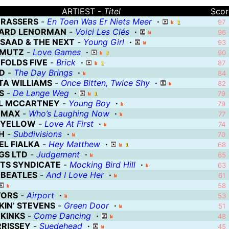
ARTIEST -
Titel
Scor
BRASSERS
-
En Toen Was Er Niets Meer
·
97
ARD LENORMAN
-
Voici Les Clés
·
96
n werk fietst, houdt hij altijd even halt bij een oud, hulpbehoevend vro
 SAAD & THE NEXT
-
Young Girl
·
93
MUTZ
-
Love Games
·
90
 FOLDS FIVE
-
Brick
·
87
There are two sorts of monuments; the ones built
D
-
The Day Brings
·
84
TA WILLIAMS
-
Once Bitten, Twice Shy
·
82
S
-
De Lange Weg
·
79
L MCCARTNEY
-
Young Boy
·
79
 MAX
-
Who’s Laughing Now
·
I know an artist, he has a Russian sound technician
77
 YELLOW
-
Love At First
·
74
H
-
Subdivisions
·
70
EL FIALKA
-
Hey Matthew
·
68
GS LTD
-
Judgement
·
65
TS SYNDICATE
-
Mocking Bird Hill
·
63
 BEATLES
-
And I Love Her
·
61
58
ORS
-
Airport
·
53
KIN’ STEVENS
-
Green Door
·
51
 KINKS
-
Come Dancing
·
48
RISSEY
-
Suedehead
·
45