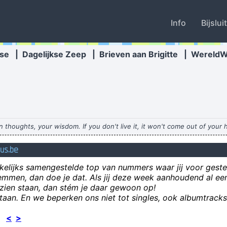
Info
Bijslui
se
|
Dagelijkse Zeep
|
Brieven aan Brigitte
|
Wereld
thoughts, your wisdom. If you don't live it, it won't come out of your 
to music. But, man, the
ius.be
n home voor delinquenten, heeft zich tijdens zijn eerste tongkus zodani
elijks samengestelde top van nummers waar jij voor geste
stemmen, dan doe je dat. Als jij deze week aanhoudend al 
p zien staan, dan stém je daar gewoon op!
estaan. En we beperken ons niet tot singles, ook albumtrack
25
<
>
wie zijn bill