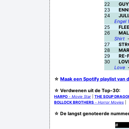
22
GUYS
23
ENN
24
JUL
Engel 
25
FLE
26
MAL
Shirt
·
27
STR
28
MAR
29
RE-
30
LOV
Love
☆
Maak een Spotify playlist van
☆ Verdwenen uit de Top-30:
HARPO
-
Movie Star
|
THE SOUP DRAGO
BOLLOCK BROTHERS
-
Horror Movies
|
☆ De langst genoteerde numme
#