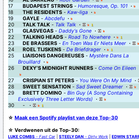
17
BUDAPEST STRINGS
-
Humoresque, Op. 101
·
18
THE RESIDENTS
-
Kaw-liga
·
19
GAYLE
-
Abcdefu
·
20
TALK TALK
-
Talk Talk
·
21
GLASVEGAS
-
Daddy‘s Gone
·
22
TALKING HEADS
-
Road To Nowhere
·
23
DE BRASSERS
-
En Toen Was Er Niets Meer
·
24
ROEL TIJSKENS
-
De Briefdrager
·
25
LIAISONS DANGEREUSES
-
Mystère Dans La
Brouillard
·
26
DEXY’S MIDNIGHT RUNNERS
-
Come On Eileen
27
CRISPIAN ST PETERS
-
You Were On My Mind
·
28
SWEET SENSATION
-
Sad Sweet Dreamer
·
29
BRETT DOMINO
-
Bin Guy (A Song Containing
Exclusively Three Letter Words)
·
30
-
·
☆
Maak een Spotify playlist van deze Top-30
☆ Verdwenen uit de Top-30:
LUKE COMBS
-
Fast Car
|
STEELY DAN
-
Dirty Work
|
EDWIN STAR