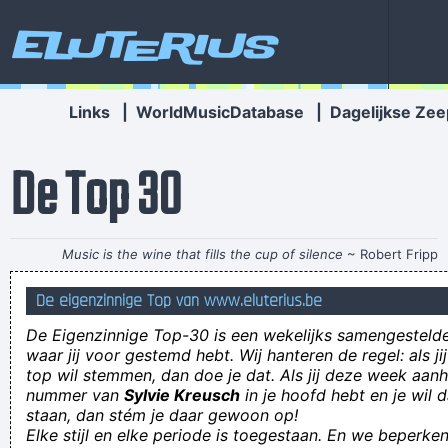
Eluterius
Links
|
WorldMusicDatabase
|
Dagelijkse Zee
De Top 30
Music is the wine that fills the cup of silence
~ Robert Fripp
dit is quote 3890
De eigenzinnige Top van www.eluterius.be
It looks like ketchup, it tastes like ketchup, but man... It ain't
De Eigenzinnige Top-30 is een wekelijks samengestel
ketchup!!!
waar jij voor gestemd hebt. Wij hanteren de regel: als j
top wil stemmen, dan doe je dat. Als jij deze week aan
Als je bij het woord "puik" aan kots (puke) denkt, wordt het
nummer van
Sylvie Kreusch
in je hoofd hebt en je wil d
allemaal plots een pak minder feestelijk
staan, dan stém je daar gewoon op!
Elke stijl en elke periode is toegestaan. En we beperken
Rij mor rœustig jom.