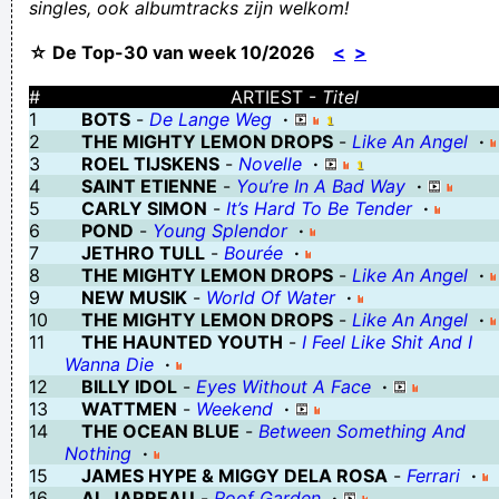
singles, ook albumtracks zijn welkom!
beter aan dan op de fles
☆ De Top-30 van week 10/2026
<
>
VAR : volgens ajax regels
...dat is als gorgelen met snot
#
ARTIEST -
Titel
1
BOTS
-
De Lange Weg
·
gejongleerd is oud gedaan
2
THE MIGHTY LEMON DROPS
-
Like An Angel
·
i stronzi come al splito
3
ROEL TIJSKENS
-
Novelle
·
4
SAINT ETIENNE
-
You’re In A Bad Way
·
hie se een goei
5
CARLY SIMON
-
It’s Hard To Be Tender
·
Ben uit de kast gekomeeuh... kan ik ein-de-lijk mijn binnen-
6
POND
-
Young Splendor
·
7
JETHRO TULL
-
Bourée
·
sjaaltjeuh draaageuh
8
THE MIGHTY LEMON DROPS
-
Like An Angel
·
Met de rotte appel door de mond vol tanden staan
9
NEW MUSIK
-
World Of Water
·
10
THE MIGHTY LEMON DROPS
-
Like An Angel
·
Joffy Joffy Joffy ik doe zout in mijn koffie
11
THE HAUNTED YOUTH
-
I Feel Like Shit And I
Verknoei je tijd op een nuttige manier!
Wanna Die
·
12
BILLY IDOL
-
Eyes Without A Face
·
Geej se lèllike voel hod!
13
WATTMEN
-
Weekend
·
14
THE OCEAN BLUE
-
Between Something And
Nothing
·
15
JAMES HYPE & MIGGY DELA ROSA
-
Ferrari
·
16
AL JARREAU
-
Roof Garden
·