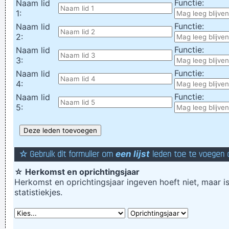
Functie:
Naam lid
1:
met de neus in de taart vallen
Functie:
Naam lid
Je reçois le merde volant de ça!!
2:
Scheissfliege!
Functie:
Naam lid
tot slot moeten we ook nog zeggen, dat je deze ballon niet in
3:
Functie:
Naam lid
de frigo mag leggen
4:
Ik ga enkele dingen veranderen in mijn leven. Als je niks van
Functie:
Naam lid
mij hoort ben jij één van die dingen
5:
want op de bühne kleed ik me uit
ik voel het aan mijn badwater
Mag ik dit gebruiken om naar mijn vader te sturen?
☆ Gebruik dit formulier om
een lijst
leden toe te voegen
Verknoei je tijd op een nuttige manier!
☆ Herkomst en oprichtingsjaar
Herkomst en oprichtingsjaar ingeven hoeft niet, maar i
Geej se lèllike voel hod!
statistiekjes.