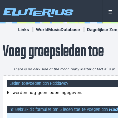
Eluterius
Links
|
WorldMusicDatabase
|
Dagelijkse Zee
Voeg groepsleden toe
There is no dark side of the moon really Matter of fact it´ s all
dark
~ Pink Floyd
Leden toevoegen aan Haddaway
Bloemen kan men kopen. Sla: ook!
Er werden nog geen leden ingegeven.
de opticien ziet het met lede ogen aan
Zei daar iemand fake and gay pent kom?
Fuck... Ik moet kakken en ik heb daar eigenlijk geen tijd voor
☆ Gebruik dit formulier om 5 leden toe te voegen aan
Had
Kunnen vissen roepen?