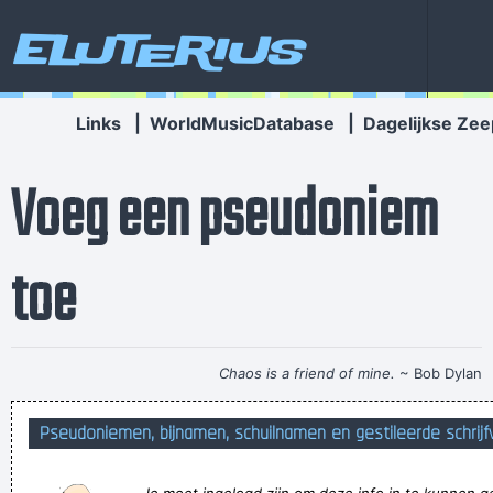
Eluterius
Links
|
WorldMusicDatabase
|
Dagelijkse Zee
Voeg een pseudoniem
toe
Chaos is a friend of mine.
~ Bob Dylan
hoppa rinus van kalmthout uit hoofddorp wint indy car
Pseudoniemen, bijnamen, schuilnamen en gestileerde schrijf
indianapolis
elkaars knieën vergelijken schept ´n band