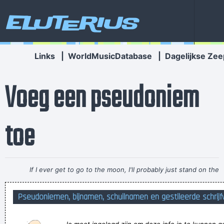
Eluterius
Links
|
WorldMusicDatabase
|
Dagelijkse Zee
Voeg een pseudoniem
toe
If I ever get to go to the moon, I'll probably just stand on the
moon and go´ Hmmm, yeah. fair enough. gotta go home now
Pseudoniemen, bijnamen, schuilnamen en gestileerde schrijf
~ Noel Gallagher
Great blog right here! Also your site a lot up very fast! What