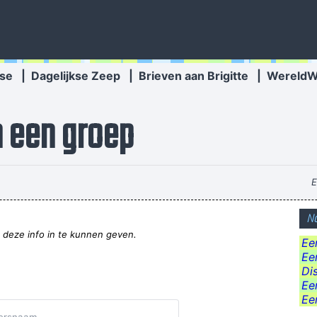
se
|
Dagelijkse Zeep
|
Brieven aan Brigitte
|
Wereld
n een groep
E
дна из ведущих строительных организаций, оперирующих на рынке с
No
 deze info in te kunnen geven.
Ee
I have more trust in a dead fkn gnu than i hav
Een
Di
Ee
Ee
Mijn