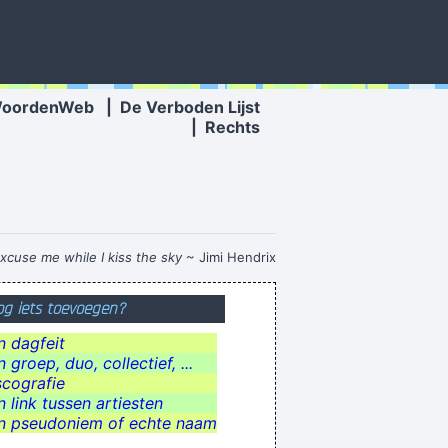
WoordenWeb
|
De Verboden Lijst
|
Rechts
xcuse me while I kiss the sky
~ Jimi Hendrix
троительства в России. Она осуществляет
g iets toevoegen?
специализацию н
n dagfeit
e in stinking evil lying wankstain cnt johnson
 groep, duo, collectief, ...
de pul bij het handvat nemen
scografie
n link tussen artiesten
Mario èt ne Mexicano!
n pseudoniem of echte naam
 neus nam vroeger bijna 30% van een foto in