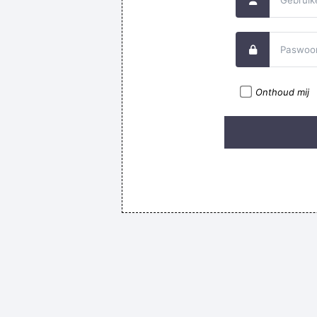
We do are a little unsure if t
Onthoud mij
gaan leren je Nederlands, ak