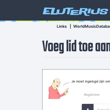
Eluterius
Links
|
WorldMusicDataba
Voeg lid toe aa
Строительная организация - это о
Je moet ingelogd zijn om
Registreer