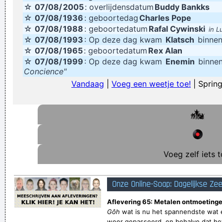
☆
07/08/
2005
: overlijdensdatum
Buddy Bankks
we wat scherper zijn
☆
07/08/
1936
: geboortedag
Charles Pope
☆
07/08/
1988
: geboortedatum
Verknoei je tijd op een nuttige manier!
Rafal Cywinski
in L
☆
07/08/
1993
: Op deze dag kwam
Klatsch
binnen
Geej se lèllike voel hod!
☆
07/08/
1965
: geboortedatum
Rex Alan
☆
07/08/
1999
: Op deze dag kwam
Enemin
binnen
Concience"
Vandaag
|
Voeg een weetje toe!
| Spring
Voeg zelf iets t
Onze Online-Soap: Dagelijkse Ze
Aflevering 65: Metalen ontmoetinge
Gôh
wat is nu het spannendste wat e
weer gepasseerd, en behalve dat het