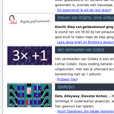
geworden is, evenals met nieuwjaar, v
·
Oh spannend! Ik wil de rest lezen
!
Brieven aan Brigitte, onze ombu
Klacht: Klep van geldautomaat ging 
ik stond net om 19:30 bij het pinaut
geld eruit te halen maar de klep ging.
·
Lees deze brief en Brigitte's desk
Het vermoeden van Collatz
Het vermoeden van Collatz is een wi
Lothar Collatz. Deze stelling behelst 
uitgekomen. Hier kan je uiteraard pr
berekening
niét
op 1 uitkomt.
·
Probeer hier
!
Spelletjes
Dots, Alleyway, Elevator Action, ...
W
Sommige in ouderwetse javascript, a
hier gewoon kan spelen.
·
Yes!!! Spelletjes zijn ideale tijdverkn