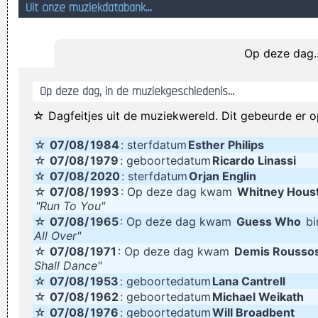
Uit onze muziekdatabank...
Het lijkt erop dat je het einde hebt bereikt
Icono de Raster Flat No Rant
Op deze dag..
Slagroom in de saxofoon in de saferoom
Nee want dan zien ze mijn tepels!!!
Op deze dag, in de muziekgeschiedenis...
n Ezel laat Reinier taal lezen
☆ Dagfeitjes uit de muziekwereld. Dit gebeurde er o
one in the seeds apeice
☆
07/08/
1984
: sterfdatum
Esther Philips
De maan is een groupie van Richard Klepelgieter
☆
07/08/
1979
: geboortedatum
Ricardo Linassi
TS Project TS Macon TS Mason Silvertear Ignorant DJ Peavey
☆
07/08/
2020
: sterfdatum
Orjan Englin
Blaster Jack Matthew Tyson
☆
07/08/
1993
: Op deze dag kwam
Whitney Hous
"Run To You"
'is jouw kapper dood? Je haar lijkt nergens op hahahaha!' -
☆
07/08/
1965
: Op deze dag kwam
Guess Who
bi
'Nee, hij zit in de gevangenis, hij heeft jouw tandarts
All Over"
☆
07/08/
1971
: Op deze dag kwam
Demis Rousso
vermoord'
Shall Dance"
Zeehond? Waar is je zeemand dan?
☆
07/08/
1953
: geboortedatum
Lana Cantrell
De parachutist kwam uit de lucht gevallen
☆
07/08/
1962
: geboortedatum
Michael Weikath
☆
07/08/
1976
: geboortedatum
Will Broadbent
Defensief loop het de laatste tijd goed, maar voorin mogen