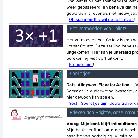
Gôh
wat is nu het spannendste wat e
weer gepasseerd, en behalve dat het
geworden is, evenals met nieuwjaar, v
·
Oh spannend! Ik wil de rest lezen
!
Het vermoeden van Collatz
Het vermoeden van Collatz is een wi
Lothar Collatz. Deze stelling behelst 
uitgekomen. Hier kan je uiteraard pr
berekening
niét
op 1 uitkomt.
·
Probeer hier
!
Spelletjes
Dots, Alleyway, Elevator Action, ...
W
Sommige in ouderwetse javascript, a
hier gewoon kan spelen.
·
Yes!!! Spelletjes zijn ideale tijdverkn
Brieven aan Brigitte, onze ombu
Vraag: Mijn bank blijft intimiditeren
Mijn bank heeft mij onterecht beschu
aangifte van bedreiging. Al mijn re...