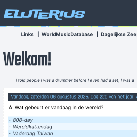
Eluterius
Links
|
WorldMusicDatabase
|
Dagelijkse Zee
Welkom!
I told people I was a drummer before I even had a set, I was a
mental drummer.
~ Keith Moon
Vandaag, zaterdag 08 augustus 2026. Dag 220 van het jaar,
hoge glazen vangen veel bier
☆
Wat gebeurt er vandaag in de wereld?
Zelfs met een gouden zadel blijft een ezel een ezel
Wir schicken dich jetzt ins All.
-
808-day
-
Wereldkattendag
Bediende de schaakleraar de schakelaar?
-
Vaderdag Taiwan
moet me dringend laten onderdompelen in dingen die me uit