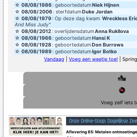
☆
08/08/
1986
: geboortedatum
Niek Hijnen
☆
08/08/
2006
: sterfdatum
Duke Jordan
☆
08/08/
1979
: Op deze dag kwam
Wreckless Eri
And Miss Judy"
☆
08/08/
2012
: overlijdensdatum
Anna Rukllova
☆
08/08/
1966
: geboortedatum
Hansi K
☆
08/08/
1928
: geboortedatum
Don Burrows
☆
08/08/
1989
: geboortedatum
Igor Botko
Vandaag
|
Voeg een weetje toe!
| Spring
Voeg zelf iets t
Onze Online-Soap: Dagelijkse Ze
Aflevering 65: Metalen ontmoetinge