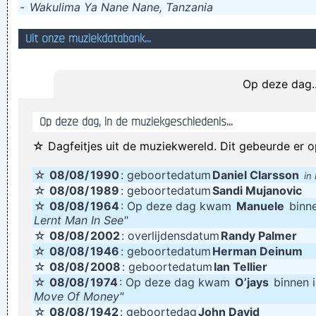
-
Wakulima Ya Nane Nane, Tanzania
de put helpen
Uit onze muziekdatabank...
Gorkmiesjer drabelstakt orkpoing tipmeklert krempoli
woostapak rappelkiste
Ik neuk niet graag!
Op deze dag..
Als China iets heeft dat de VS hebben is het diefstal. Als
Op deze dag, in de muziekgeschiedenis...
China iets heeft dat VS niet hebben is het een gevaar voor
hun nationale veiligheid.
☆ Dagfeitjes uit de muziekwereld. Dit gebeurde er o
de meeste wind waait weg
☆
08/08/
1990
: geboortedatum
Daniel Clarsson
in
In grote lijnen was de levensloop van die twee
☆
08/08/
1989
: geboortedatum
Sandi Mujanovic
☆
08/08/
1964
: Op deze dag kwam
Manuele
binne
cokeverslaafden quasi gelijk
Lernt Man In See"
PPA0303A HAMBURGER
☆
08/08/
2002
: overlijdensdatum
Randy Palmer
☆
08/08/
1946
: geboortedatum
Hij hit zien vod tow gepitst
Herman Deinum
☆
08/08/
2008
: geboortedatum
Ian Tellier
Denk an mich und lass ein fliegen
☆
08/08/
1974
: Op deze dag kwam
O’jays
binnen 
Verknoei je tijd op een nuttige manier!
Move Of Money"
☆
08/08/
1942
: geboortedag
John David
Geej se lèllike voel hod!