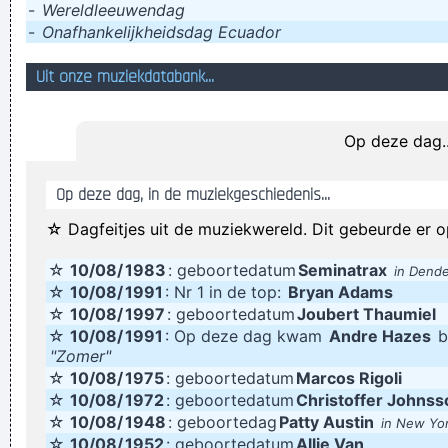
-
Wereldleeuwendag
Euh ja, we kunnen van alles doen. Maar als GIJ nu om te
-
Onafhankelijkheidsdag Ecuador
beginnen al eens definitief off fuckt, dan zijn we al een flinke
Uit onze muziekdatabank...
stap in de goeie richting
is het min 30 in april, is het wel een beetje kil
Op deze dag..
OOoh watchie watch!
Ik hoop dat deze hoernalist spoedig in de kerker belandt en
Op deze dag, in de muziekgeschiedenis...
daar wegrot
☆ Dagfeitjes uit de muziekwereld. Dit gebeurde er o
zo de waard is vertrouwt hij zijn planten
hat maar twee fatzoenlijke verdedetigers erbij gehaalt
☆
10/08/
1983
: geboortedatum
Seminatrax
in Dend
☆
10/08/
1991
: Nr 1 in de top:
Bryan Adams
Als infanterist heb ik veel gezien maar dit ....:kwaad:
☆
10/08/
1997
: geboortedatum
Joubert Thaumiel
een vlieg versturen wordt 3% duurder
☆
10/08/
1991
: Op deze dag kwam
Andre Hazes
b
"Zomer"
Verknoei je tijd op een nuttige manier!
☆
10/08/
1975
: geboortedatum
Marcos Rigoli
Geej se lèllike voel hod!
☆
10/08/
1972
: geboortedatum
Christoffer Johnss
☆
10/08/
1948
: geboortedag
Patty Austin
in New Yo
☆
10/08/
1952
: geboortedatum
Allie Van