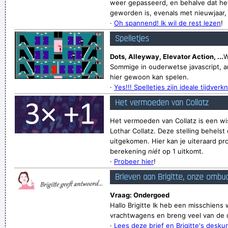
weer gepasseerd, en behalve dat het
geworden is, evenals met nieuwjaar, v
·
Oh spannend! Ik wil de rest lezen
!
Spelletjes
Dots, Alleyway, Elevator Action, ...
W
Sommige in ouderwetse javascript, a
hier gewoon kan spelen.
·
Yes!!! Spelletjes zijn ideale tijdverkn
Het vermoeden van Collatz
Het vermoeden van Collatz is een wi
Lothar Collatz. Deze stelling behelst 
uitgekomen. Hier kan je uiteraard pr
berekening
niét
op 1 uitkomt.
·
Probeer hier
!
Brieven aan Brigitte, onze ombu
Vraag: Ondergoed
Hallo Brigitte Ik heb een misschiens 
vrachtwagens en breng veel van de d
·
Lees deze brief en Brigitte's desk