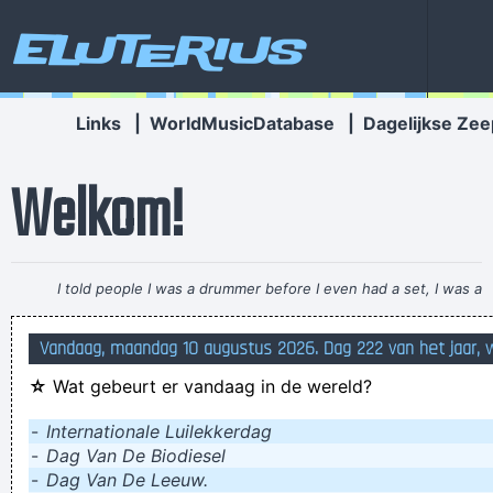
Eluterius
Links
|
WorldMusicDatabase
|
Dagelijkse Zee
Welkom!
I told people I was a drummer before I even had a set, I was a
mental drummer.
~ Keith Moon
Vandaag, maandag 10 augustus 2026. Dag 222 van het jaar,
Snotworm, gatlarf, reetkever, strontmot
☆
Wat gebeurt er vandaag in de wereld?
de metro in de spits lezen en de spits in de metro
Winden laten tijdens seks, tien tips
-
Internationale Luilekkerdag
-
Dag Van De Biodiesel
beter achter het hek dan in de sloot
-
Dag Van De Leeuw.
wadist vinde mijn broche ni schoon ofwa