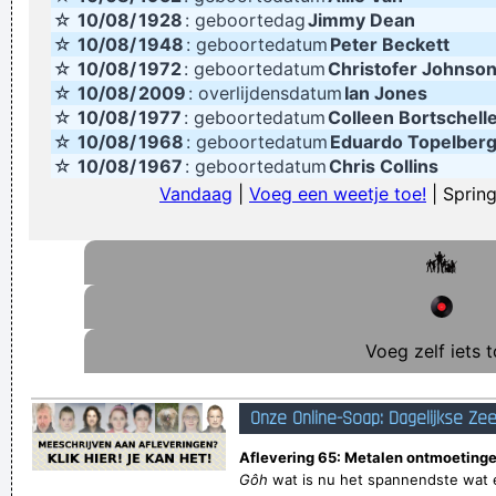
☆
10/08/
1928
: geboortedag
Jimmy Dean
☆
10/08/
1948
: geboortedatum
Peter Beckett
☆
10/08/
1972
: geboortedatum
Christofer Johnso
☆
10/08/
2009
: overlijdensdatum
Ian Jones
☆
10/08/
1977
: geboortedatum
Colleen Bortschell
☆
10/08/
1968
: geboortedatum
Eduardo Topelber
☆
10/08/
1967
: geboortedatum
Chris Collins
Vandaag
|
Voeg een weetje toe!
| Spring
Voeg zelf iets t
Onze Online-Soap: Dagelijkse Ze
Aflevering 65: Metalen ontmoetinge
Gôh
wat is nu het spannendste wat e