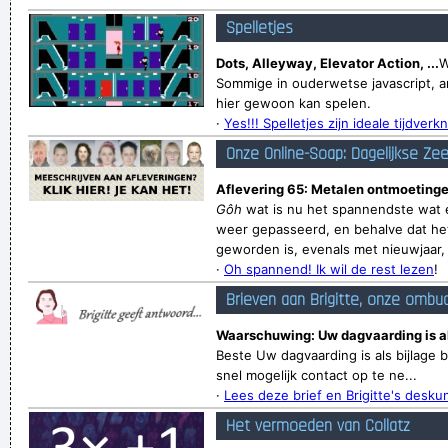
Spelletjes
Dots, Alleyway, Elevator Action, ...
W
Sommige in ouderwetse javascript, a
hier gewoon kan spelen.
·
Yes!!! Spelletjes zijn ideale tijdverkn
Onze Online-Soap: Dagelijkse Ze
Aflevering 65: Metalen ontmoetinge
Gôh
wat is nu het spannendste wat e
weer gepasseerd, en behalve dat het
geworden is, evenals met nieuwjaar, v
·
Oh spannend! Ik wil de rest lezen
!
Brieven aan Brigitte, onze ombu
Waarschuwing: Uw dagvaarding is als
Beste Uw dagvaarding is als bijlage 
snel mogelijk contact op te ne...
·
Lees deze brief en Brigitte's desk
Het vermoeden van Collatz