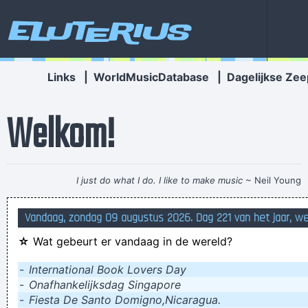
Eluterius
Links
|
WorldMusicDatabase
|
Dagelijkse Zee
Welkom!
I just do what I do. I like to make music
~ Neil Young
de witte lijnen die straaljagers in de lucht achterlaten zijn
Vandaag, zondag 09 augustus 2026. Dag 221 van het jaar, w
waarschijnlijk veroorzaakt door de piloten die uit hun
☆
Wat gebeurt er vandaag in de wereld?
venstertje leunen en een krijtje vasthouden, zodat ze weten
waar ze geweest zijn
-
International Book Lovers Day
-
Onafhankelijksdag Singapore
recht is iets krom wat gebogen is
-
Fiesta De Santo Domigno,Nicaragua.
Na voldoende anaal doorzettingsvermogen, was het saté-