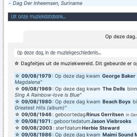
-
Dag Der Inheemsen, Suriname
Effect werkelijkheid geworden
Uit onze muziekdatabank...
Bel en wim!
bafpund strose
haast u wanneer u tijd hebt dan hebt u tijd wanneer u haast
Op deze dag..
hebt
Op deze dag, in de muziekgeschiedenis...
En gi moet ow moel haawe!
Hurgh Nancy!! Beer!!
☆ Dagfeitjes uit de muziekwereld. Dit gebeurde er o
En dat los je dan maar op door zomaar wat mensen voor de
☆
09/08/
1979
: Op deze dag kwam
George Baker
zot te houden of hoe moet ik het zien!?
Magdalena"
☆
09/08/
1969
: Op deze dag kwam
The Dells
binn
don't think anything
Sing A Rainbow-love Is Blue"
Perumal kan echter niet meer strafrechtelijk vervolgd worden
☆
09/08/
1980
: Op deze dag kwam
Beach Boys
bi
Greatest Hits (album)"
voor de gemanipuleerde wedstrijden, aangezien de feiten
☆
09/08/
1946
: geboortedag
Rinus Gerritsen
in De
verhaard zijn.
☆
09/08/
1971
: geboortedatum
Jason Viebrooks
Two girls, one cupcake
☆
09/08/
2003
: sterfdatum
Herbie Steward
☆
09/08/
1986
: Op deze dag kwam
Maimi Sound 
If prisons let prisoners take their own mugshots, would they