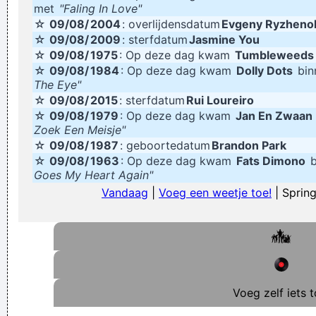
met
"Faling In Love"
be 'cellfies'?!
☆
09/08/
2004
: overlijdensdatum
Evgeny Ryzheno
☆
09/08/
2009
: sterfdatum
Jasmine You
Verknoei je tijd op een nuttige manier!
☆
09/08/
1975
: Op deze dag kwam
Tumbleweeds
Geej se lèllike voel hod!
☆
09/08/
1984
: Op deze dag kwam
Dolly Dots
bin
The Eye"
☆
09/08/
2015
: sterfdatum
Rui Loureiro
☆
09/08/
1979
: Op deze dag kwam
Jan En Zwaan
Zoek Een Meisje"
☆
09/08/
1987
: geboortedatum
Brandon Park
☆
09/08/
1963
: Op deze dag kwam
Fats Dimono
b
Goes My Heart Again"
Vandaag
|
Voeg een weetje toe!
| Spring
Voeg zelf iets t