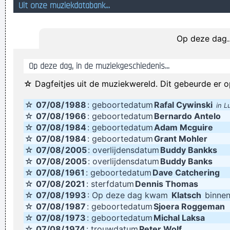
Uit onze muziekdatabank...
Hello my name is Matthew D'Agati. I am a total spam cunt and
I flood forums and sites like this one with annoying messages
Op deze dag..
leuk ze zulen ook honger gehad heben en als je honger hebd
en niet kunt betallen zoals deze wezens dan neem je het
Op deze dag, in de muziekgeschiedenis...
toch zezker even zelf want deze twee kenen geen geld
☆ Dagfeitjes uit de muziekwereld. Dit gebeurde er o
De nietmachine van de vervelende collega niet niet goed. Net
☆
07/08/
1988
: geboortedatum
Rafal Cywinski
goed.
in L
☆
07/08/
1966
: geboortedatum
Bernardo Antelo
oude vissen uit de sloot halen
☆
07/08/
1984
: geboortedatum
Adam Mcguire
Sjei uut met diene zeiver!
☆
07/08/
1984
: geboortedatum
Grant Mohler
☆
07/08/
2005
: overlijdensdatum
Buddy Bankks
Wacht tot ik het bordeel beoordeel
☆
07/08/
2005
: overlijdensdatum
Buddy Banks
Beste vrienden, die kijken altijd vanuit de vuurtoren mee... en
☆
07/08/
1961
: geboortedatum
Dave Catchering
geven je licht wanneer dat nodig is
☆
07/08/
2021
: sterfdatum
Dennis Thomas
☆
07/08/
1993
: Op deze dag kwam
Klatsch
binnen
Verknoei je tijd op een nuttige manier!
☆
07/08/
1987
: geboortedatum
Sjoera Roggeman
Geej se lèllike voel hod!
☆
07/08/
1973
: geboortedatum
Michal Laksa
☆
07/08/
1974
: trouwdatum
Peter Wolf