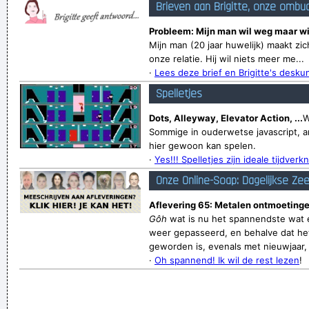
Brieven aan Brigitte, onze ombu
Probleem: Mijn man wil weg maar wi
Mijn man (20 jaar huwelijk) maakt zi
onze relatie. Hij wil niets meer me...
·
Lees deze brief en Brigitte's desk
Spelletjes
Dots, Alleyway, Elevator Action, ...
W
Sommige in ouderwetse javascript, a
hier gewoon kan spelen.
·
Yes!!! Spelletjes zijn ideale tijdverkn
Onze Online-Soap: Dagelijkse Ze
Aflevering 65: Metalen ontmoetinge
Gôh
wat is nu het spannendste wat e
weer gepasseerd, en behalve dat het
geworden is, evenals met nieuwjaar, v
·
Oh spannend! Ik wil de rest lezen
!