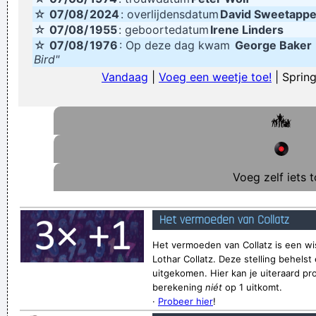
☆
07/08/
2024
: overlijdensdatum
David Sweetappe
☆
07/08/
1955
: geboortedatum
Irene Linders
☆
07/08/
1976
: Op deze dag kwam
George Baker
Bird"
Vandaag
|
Voeg een weetje toe!
| Spring
Voeg zelf iets t
Het vermoeden van Collatz
Het vermoeden van Collatz is een wi
Lothar Collatz. Deze stelling behelst 
uitgekomen. Hier kan je uiteraard pr
berekening
niét
op 1 uitkomt.
·
Probeer hier
!