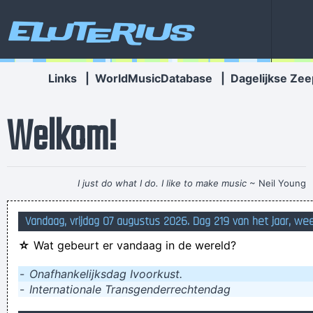
Eluterius
Links
|
WorldMusicDatabase
|
Dagelijkse Zee
Welkom!
I just do what I do. I like to make music
~ Neil Young
dat is de moeder in de porseleinwinkel
Vandaag, vrijdag 07 augustus 2026. Dag 219 van het jaar, we
Are you being schurft?
☆
Wat gebeurt er vandaag in de wereld?
John 3:16 Dat is... 0,1875
regent het tussen een en twee valt het water naar benee
-
Onafhankelijksdag Ivoorkust.
-
Internationale Transgenderrechtendag
ik moet gereanimeerd worden met een defivibrator.
Aqui presumiendo lo que me como todos los dias