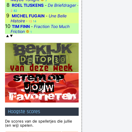
5
8
ROEL TIJSKENS
-
De Briefdrager
·
2
82
9
MICHEL FUGAIN
-
Une Belle
Histoire
·
13
14
10
TIM FINN
-
Fraction Too Much
Friction
1
Hoogste scores
De scores van de spelletjes die jullie
(en wij) spelen.