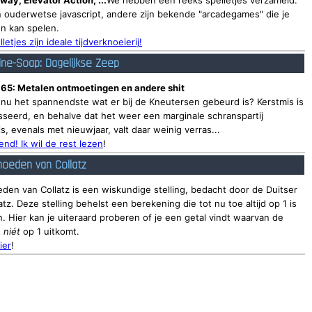
way, Elevator Action, ...
We hebben een reeks spelletjes verzameld.
 ouderwetse javascript, andere zijn bekende "arcadegames" die je
n kan spelen.
lletjes zijn ideale tijdverknoeierij!
ine-Soap: Dagelijkse Zeep
 65: Metalen ontmoetingen en andere shit
 nu het spannendste wat er bij de Kneutersen gebeurd is? Kerstmis is
seerd, en behalve dat het weer een marginale schranspartij
, evenals met nieuwjaar, valt daar weinig verras...
nd! Ik wil de rest lezen
!
oeden van Collatz
den van Collatz is een wiskundige stelling, bedacht door de Duitser
atz. Deze stelling behelst een berekening die tot nu toe altijd op 1 is
 Hier kan je uiteraard proberen of je een getal vindt waarvan de
g
niét
op 1 uitkomt.
ier
!