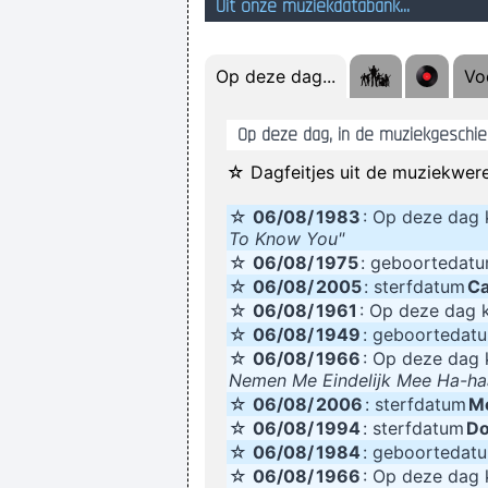
Uit onze muziekdatabank...
Op deze dag...
Voe
Het werkt wel! Maar dan enkel als
Op deze dag, in de muziekgeschied
én het mag
☆ Dagfeitjes uit de muziekwere
☆
06/08/
1983
: Op deze da
To Know You"
☆
06/08/
1975
: geboortedat
☆
06/08/
2005
: sterfdatum
Ca
☆
06/08/
1961
: Op deze dag
☆
06/08/
1949
: geboortedat
☆
06/08/
1966
: Op deze da
Nemen Me Eindelijk Mee Ha-ha
☆
06/08/
2006
: sterfdatum
Mo
☆
06/08/
1994
: sterfdatum
Do
☆
06/08/
1984
: geboortedat
☆
06/08/
1966
: Op deze da