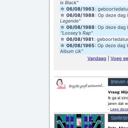
Is Black"
☆
06/08/
1963
: geboortedat
☆
06/08/
1988
: Op deze da
Legende"
☆
06/08/
1988
: Op deze da
"Loosey’s Rap"
☆
06/08/
1981
: geboortedat
☆
06/08/
1965
: Op deze da
Album Uk"
Vandaag
|
Voeg ee
Brieven 
Vraag: Mij
Ik ga al si
jaren dat w
·
Lees deze
Spelletj