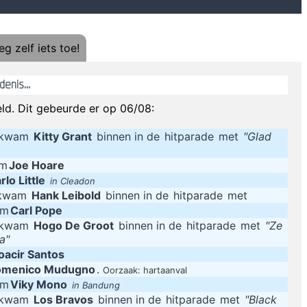
iLL WuN - Je weet wat is wat ma
g zelf iets toe!
 ze een komkommer achter de klink steken in plaats van een muntje, 
enis...
 niet regenen. Tenzij je een rode paraplu in de auto hebt liggen, met 
ld. Dit gebeurde er op 06/08:
g kwam
Kitty Grant
binnen in de
hitparade
met
"Glad
Ja dat zal zijn lang is een veldspel
um
Joe Hoare
rlo Little
in Cleadon
 kwam
Hank Leibold
binnen in de
hitparade
met
um
Carl Pope
g kwam
Hogo De Groot
binnen in de
hitparade
met
"Ze
a"
acir Santos
menico Mudugno
.
Oorzaak: hartaanval
um
Viky Mono
in Bandung
g kwam
Los Bravos
binnen in de
hitparade
met
"Black