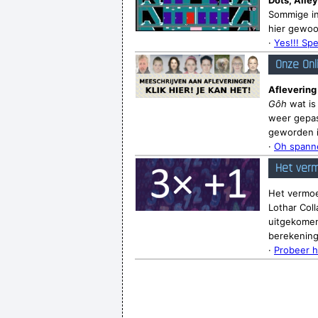
Dots, Alley
Sommige in
hier gewoo
·
Yes!!! Spe
Onze Onl
Aflevering
Gôh
wat is
weer gepas
geworden is
·
Oh spanne
Het verm
Het vermoe
Lothar Coll
uitgekomen.
berekenin
·
Probeer h