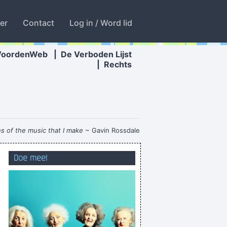
ter
Contact
Log in / Word lid
WoordenWeb
|
De Verboden Lijst
|
Rechts
ns of the music that I make
~ Gavin Rossdale
eergisteren was morgen gisteren
Doe mee!
José Special Wan Kanobi
het is niet alles koek en ei wat blinkt
Zjalloers
o have been my life, can I have another one?
Dàt zou pas ongênant zijn!