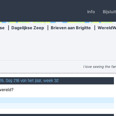
Info
Bijslui
se
|
Dagelijkse Zeep
|
Brieven aan Brigitte
|
Wereld
I love seeing the fa
6. Dag 218 van het jaar, week 32
wereld?
Zooofff, what the hell was that, oops, seems t