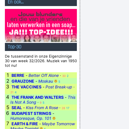
En ook...
Top-30
De tussenstand in onze Eigenzinnige
30 van week 32/2026. Muziek van 1950
tot nu!
1
BERRE
-
Better Off Alone
·
30
2
2
GRAUZONE
-
Moskau
5
3
THE VACCINES
-
Post Break-up
·
21
4
4
THE FRANK AND WALTERS
-
This
Is Not A Song
·
9
5
5
SEAL
-
Kiss From A Rose
·
28
17
6
BUDAPEST STRINGS
-
Humoresque, Op. 101
7
EARTH & FIRE
-
Maybe Tomorrow
Maybe Tonight