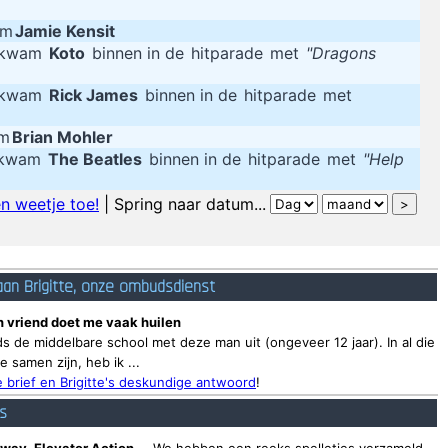
um
Jamie Kensit
g kwam
Koto
binnen in de
hitparade
met
"Dragons
g kwam
Rick James
binnen in de
hitparade
met
um
Brian Mohler
g kwam
The Beatles
binnen in de
hitparade
met
"Help
n weetje toe!
| Spring naar datum...
aan Brigitte, onze ombudsdienst
n vriend doet me vaak huilen
nds de middelbare school met deze man uit (ongeveer 12 jaar). In al die
e samen zijn, heb ik ...
 brief en Brigitte's deskundige antwoord
!
es