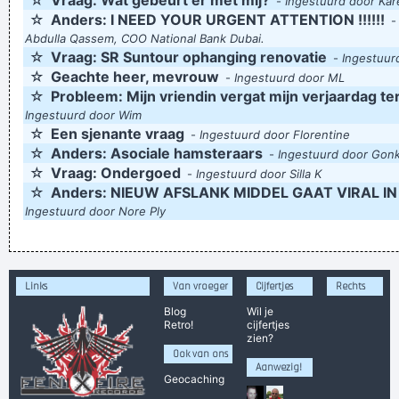
☆
Vraag: Wat gebeurt er met mij?
-
Ingestuurd door Kare
☆
Anders: I NEED YOUR URGENT ATTENTION !!!!!!
Abdulla Qassem, COO National Bank Dubai.
☆
Vraag: SR Suntour ophanging renovatie
-
Ingestuur
☆
Geachte heer, mevrouw
-
Ingestuurd door ML
☆
Probleem: Mijn vriendin vergat mijn verjaardag terw
Ingestuurd door Wim
☆
Een sjenante vraag
-
Ingestuurd door Florentine
☆
Anders: Asociale hamsteraars
-
Ingestuurd door Gonk
☆
Vraag: Ondergoed
-
Ingestuurd door Silla K
☆
Anders: NIEUW AFSLANK MIDDEL GAAT VIRAL IN
Ingestuurd door Nore Ply
Links
Van vroeger
Cijfertjes
Rechts
Blog
Wil je
Retro!
cijfertjes
zien?
Ook van ons
Aanwezig!
Geocaching