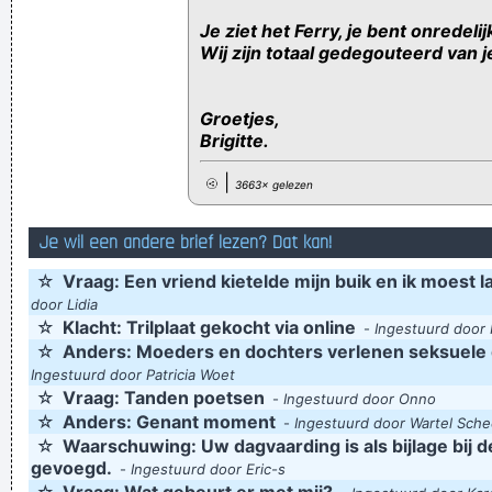
Je ziet het Ferry, je bent onredelij
Wij zijn totaal gedegouteerd van j
Groetjes,
Brigitte.
|
3663× gelezen
Je wil een andere brief lezen? Dat kan!
☆
Vraag: Een vriend kietelde mijn buik en ik moest 
door Lidia
☆
Klacht: Trilplaat gekocht via online
-
Ingestuurd door
☆
Anders: Moeders en dochters verlenen seksuele d
Ingestuurd door Patricia Woet
☆
Vraag: Tanden poetsen
-
Ingestuurd door Onno
☆
Anders: Genant moment
-
Ingestuurd door Wartel Sch
☆
Waarschuwing: Uw dagvaarding is als bijlage bij d
gevoegd.
-
Ingestuurd door Eric-s