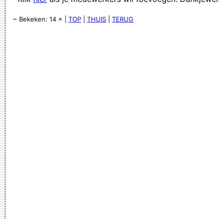
Geej se lèllike voel hod!
~ Bekeken: 14 × |
TOP
|
THUIS
|
TERUG