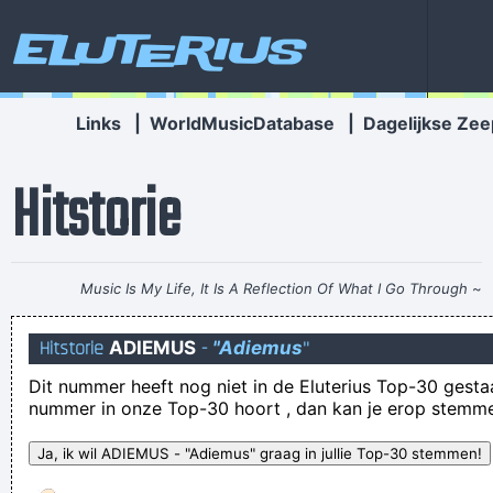
Eluterius
Links
|
WorldMusicDatabase
|
Dagelijkse Zee
Hitstorie
Music Is My Life, It Is A Reflection Of What I Go Through
~
Lenny Kravitz
Hitstorie
ADIEMUS
-
"Adiemus
"
Maar al spoedig was ik niet meer in staat om religie en
Dit nummer heeft nog niet in de Eluterius Top-30 gestaan!
logisch denken nog langer te combineren
nummer in onze Top-30 hoort , dan kan je erop stemm
een wonder is geschied, de poes is nat en het regent niet
Onno Braaknagel, ontwikkelaar van wikkels en wokkels,
verhuist volgende week naar Heusden-Aan-Zee. De verhuis