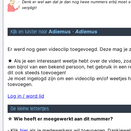
Denk er wel aan dat je dan nog twee nummers erbij moet s
zal live gevlogd worden bij voldoende geïnteresseerden, dus
verpligt!
hoogstwaarschijnlijk niét.
Op de slotdag at ik een hot-dog
Kijk en luister naar
Adiemus
-
Adiemus
Inderdaad met een accent, maar ik dag meer aan een Asiaties
accent
Er werd nog geen videoclip toegevoegd. Deze mag je z
Er wordt heden ten dage gesnagd dat het een lieve lust is!
Telkens gebruiken wij hetzelfde merk mayonaise en daar
★ Als je een interessant weetje hebt over de video, zo
een bijrol van een bekend persoon, het gebruik in een r
voegen we pure sambal aan toen
dit ook steeds toevoegen!
Tatts on a beautiful body look like birdshit on a Ferrari.
Je moet ingelogd zijn om een videoclip en/of weetjes h
toevoegen.
KURT!! We moeten weer helemaal vanaf knul beginnen
op donna zeker
Log in / word lid
Hello. And Bye.
De kleine lettertjes
Heeft gewerkt bij Kon.Marib=ne Gem.Ver.Bedrijf
☆ Wie heeft er meegewerkt aan dit nummer?
...en een beetje aarzelend zei ze dan: "Rubberlol!"
·
Klik
hier
als je medewerkers wil toevoegen. Dankjewel
Verknoei je tijd op een nuttige manier!