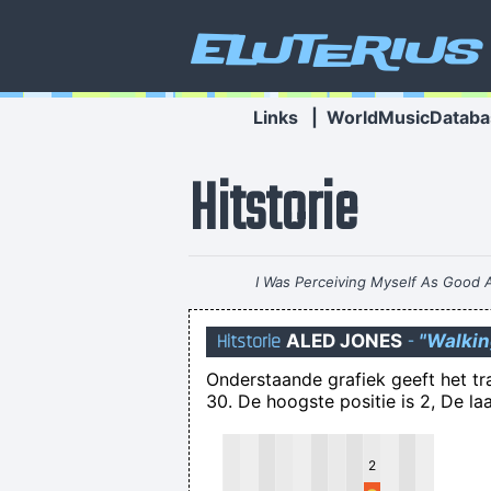
Eluterius
Links
|
WorldMusicDataba
Hitstorie
I Was Perceiving Myself As Good
Interesting Statement To Make
Hitstorie
ALED JONES
-
"Walkin
Onderstaande grafiek geeft het t
30. De hoogste positie is 2, De laa
Jaskankas Edgardaskasjas K
2
Kon een mens maar eens een gezond