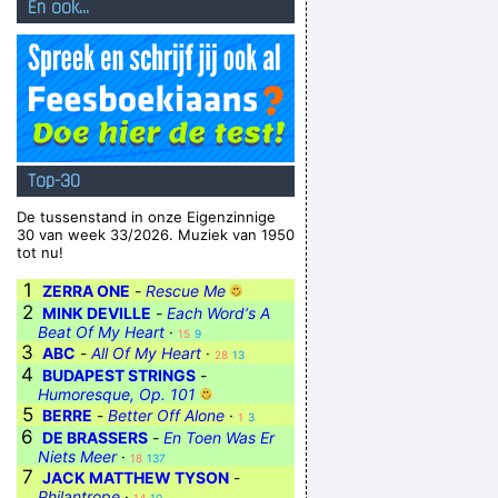
En ook...
Top-30
De tussenstand in onze Eigenzinnige
30 van week 33/2026. Muziek van 1950
tot nu!
1
ZERRA ONE
-
Rescue Me
2
MINK DEVILLE
-
Each Word‘s A
Beat Of My Heart
·
15
9
3
ABC
-
All Of My Heart
·
28
13
4
BUDAPEST STRINGS
-
Humoresque, Op. 101
5
BERRE
-
Better Off Alone
·
1
3
6
DE BRASSERS
-
En Toen Was Er
Niets Meer
·
18
137
7
JACK MATTHEW TYSON
-
Philantrope
·