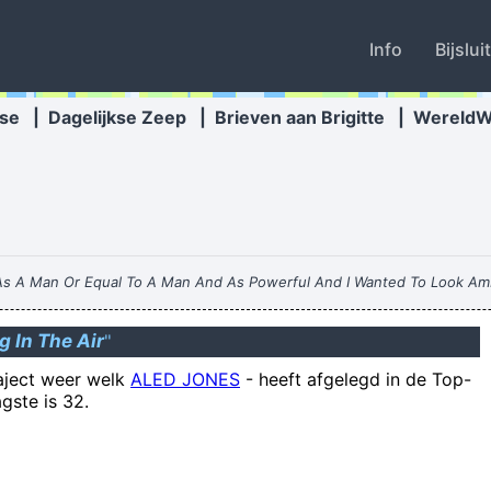
Info
Bijslui
se
|
Dagelijkse Zeep
|
Brieven aan Brigitte
|
Wereld
 As A Man Or Equal To A Man And As Powerful And I Wanted To Look Am
 Through The Media And It Certainly Did Cause Quite A Few Ripples A
g In The Air
"
raject weer welk
ALED JONES
-
heeft afgelegd in de Top-
gste is 32.
asjankaskauskasjas, de voetballer met de ingewikkeldste en meest fou
competitie, kan giechelen als een meisje 
 lichaam kopen en zonder pijn en die stomme moeheid , terug het leven