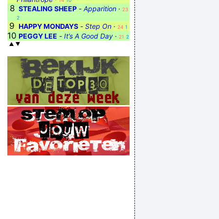
14
10
8
STEALING SHEEP
-
Apparition
·
23
2
9
HAPPY MONDAYS
-
Step On
·
24
1
10
PEGGY LEE
-
It’s A Good Day
·
21
2