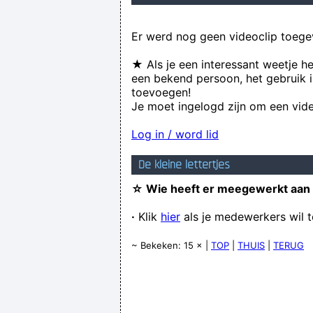
Er werd nog geen videoclip toege
★ Als je een interessant weetje h
een bekend persoon, het gebruik i
toevoegen!
Je moet ingelogd zijn om een vide
Log in / word lid
De kleine lettertjes
☆ Wie heeft er meegewerkt aan
·
Klik
hier
als je medewerkers wil 
~ Bekeken: 15 × |
TOP
|
THUIS
|
TERUG