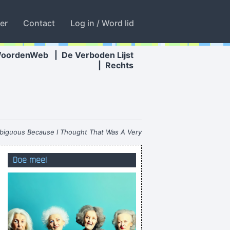
ter
Contact
Log in / Word lid
WoordenWeb
|
De Verboden Lijst
|
Rechts
biguous Because I Thought That Was A Very
nd Interest And Shock Waves
~ Annie Lennox
Doe mee!
I'm so hungover I wish I was dead
waar is Patrick?
tief geschreven naam OOIT in de Belziesche
en tegelijk hoesten als een verstokte rocker
 weer kunnen invliegen zou zalig zijn !!!!!