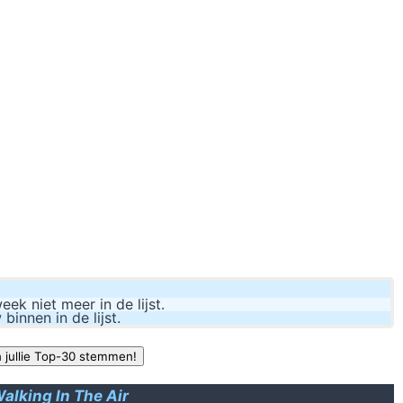
Zooofff, what the hell was that, oops, seems t
Vroege
stank voor 
En heeft de inhoud van dit fles-achtig object dan ook iets te maken 
er issue is dat er niemand aandacht schenkt wanneer ik aan het woord
k niet meer in de lijst.
nnen in de lijst.
alking In The Air