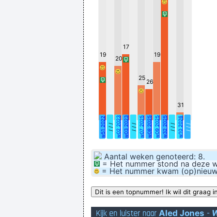
17
19
19
20
25
26
31
w02 2023
w03 2023
w07 2025
w08 2025
w09 2025
w32 2025
w51 2022
w10 2026
'Een and
/ / /
/ / /
/ / /
/ / /
Aantal weken genoteerd: 8.
= Het nummer stond na deze wee
= Het nummer kwam (op)nieuw bi
Kijk en luister naar
Aled Jones
-
W