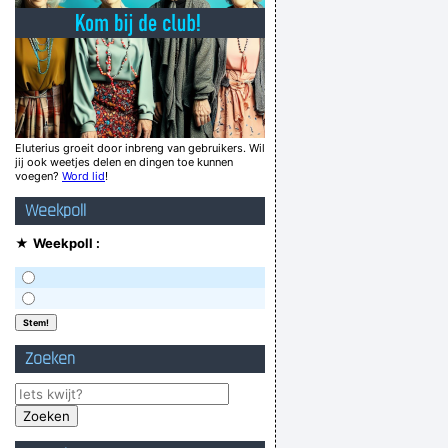
Guuuuhhh... mon copain Henri
zet er iets onder.... "banaan" of zo
o have been my life, can I have another one?
r, toen wikipedia nog geloofwaardig was, ...
I'm not as think as you stoned I am
Eluterius groeit door inbreng van gebruikers. Wil
jij ook weetjes delen en dingen toe kunnen
U zoekt de naaktfoto´s van Macy Gray?
voegen?
Word lid
!
zit eentje just van een onderbroek bracht je
Weekpoll
met hetgene wat op het label vermeld wordt?
★
Weekpoll :
 ben... HALLO!? IK HEB HET TEGEN JULLIE!!'
Verknoei je tijd op een nuttige manier!
Geej se lèllike voel hod!
Zoeken