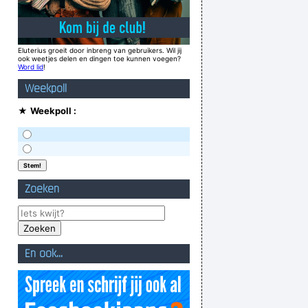
Eluterius groeit door inbreng van gebruikers. Wil jij
ook weetjes delen en dingen toe kunnen voegen?
Word lid
!
Weekpoll
★
Weekpoll :
Zoeken
En ook...