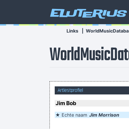
Eluterius
Links
|
WorldMusicDataba
WorldMusicDat
Artiestprofiel
Jim Bob
★ Echte naam
Jim Morrison
I was only 21 I was just trying t