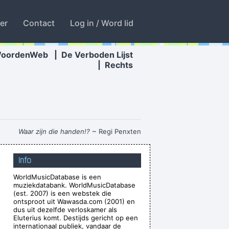
ter
Contact
Log in / Word lid
WoordenWeb
|
De Verboden Lijst
|
Rechts
Waar zijn die handen!?
~ Regi Penxten
aly
during a live performance of "Christian"
...
Info
 - but for us, it´s Friday night
~ Paul Weller
WorldMusicDatabase is een
o point making it otherwise
~ George Michael
muziekdatabank. WorldMusicDatabase
 the best band in the world
~ Noel Gallagher
(est. 2007) is een webstek die
ontsproot uit Wawasda.com (2001) en
r the people who can't read
~ Liam Gallagher
dus uit dezelfde verloskamer als
Eluterius komt. Destijds gericht op een
ting about - working-class life and culture
~
internationaal publiek, vandaar de