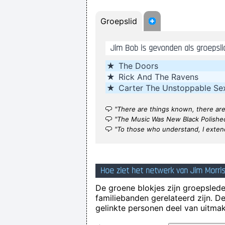
Groepslid
Jim Bob is gevonden als groepsli
★
The Doors
I Suppose Ultimately I´m Interest
★
Rick And The Ravens
★
Carter The Unstoppable Se
"There are things known, there ar
"The Music Was New Black Polishe
"To those who understand, I exten
If anyone asks you what kin
Hoe ziet het netwerk van Jim Morris
De groene blokjes zijn groepsleden
familiebanden gerelateerd zijn. D
gelinkte personen deel van uitmak