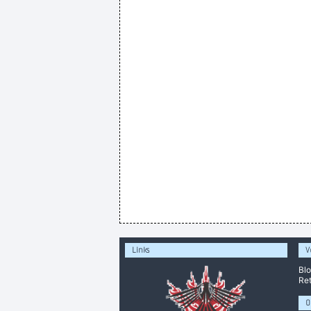
Links
V
Bl
Ret
O