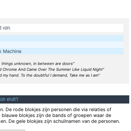
I just d
If I were in the Beatles, I'
d van:
I think I am a 
ed In Music I´m A Musician I´m Not A Gunslinger That´s The Difference
x Machine
It's much too late to do any
e things unknown, in between are doors"
I love seeing the fa
d Chrome And Came Over The Summer Like Liquid Night"
d my hand. To the doubtful I demand, Take me as I am"
There is no dark side of the moon rea
d of music you play, tell him 'pop' Don´t tell him 'rock´n´roll' or they w
on eruit?
. De rode blokjes zijn personen die via relaties of
e blauwe blokjes zijn de bands of groepen waar de
en. De gele blokjes zijn schuilnamen van de personen.