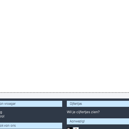
an vroeger
Cijfertjes
og
Wil je
cijfertjes
zien?
ro!
Aanwezig!
ok van ons