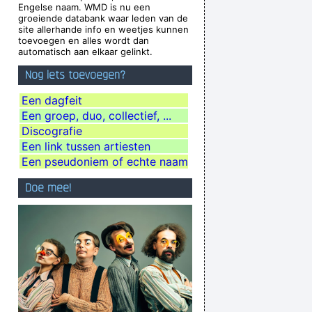
Engelse naam. WMD is nu een
Paul Weller
groeiende databank waar leden van de
site allerhande info en weetjes kunnen
o what I do. I like to make music
~ Neil Young
toevoegen en alles wordt dan
automatisch aan elkaar gelinkt.
d be a good George Harrison.
~ Noel Gallagher
Nog iets toevoegen?
child. Everything blows my mind.
~ Marc Bolan
 Between What I Do And What A Lot Of Guitar
Een dagfeit
Een groep, duo, collectief, ...
Heroes Do
~ The Edge
Discografie
thing about rock & roll now ...
~ Jerry Garcia
Een link tussen artiesten
ns of the music that I make
~ Gavin Rossdale
Een pseudoniem of echte naam
lly Matter of fact it´ s all dark
~ Pink Floyd
Doe mee!
on´t even let you in the hotel.
~ Buddy Holly