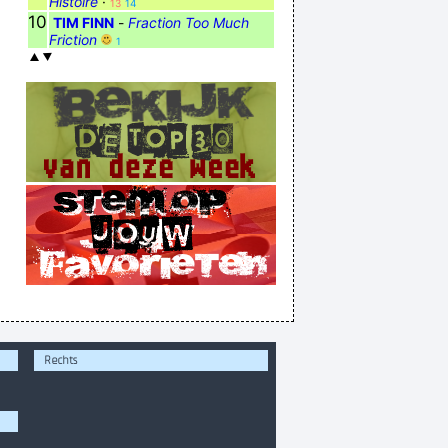
Histoire
·
13
14
10
TIM FINN
-
Fraction Too Much
Friction
1
Rechts