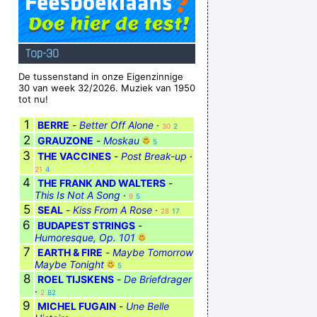
Top-30
De tussenstand in onze Eigenzinnige
30 van week 32/2026. Muziek van 1950
tot nu!
1
BERRE
-
Better Off Alone
·
30
2
2
GRAUZONE
-
Moskau
5
3
THE VACCINES
-
Post Break-up
·
21
4
4
THE FRANK AND WALTERS
-
This Is Not A Song
·
9
5
5
SEAL
-
Kiss From A Rose
·
28
17
6
BUDAPEST STRINGS
-
Humoresque, Op. 101
7
EARTH & FIRE
-
Maybe Tomorrow
Maybe Tonight
5
8
ROEL TIJSKENS
-
De Briefdrager
·
2
82
9
MICHEL FUGAIN
-
Une Belle