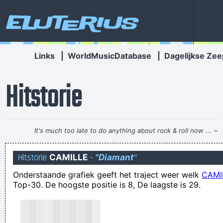
Eluterius
Links
|
WorldMusicDatabase
|
Dagelijkse Zee
Hitstorie
It's much too late to do anything about rock & roll now ...
~
Jerry Garcia
Hitstorie
CAMILLE
-
"Diamant
"
kwak zei de kikker toen hij klaar kwam.
Onderstaande grafiek geeft het traject weer welk
CAMI
dorst hebben om een kameel jaloers te maken
Top-30. De hoogste positie is 8, De laagste is 29.
Hij ging hiermee over de schreef, schreef Ed Revo
Ester Rozenkwit, een miskleun die via messenger mannen
probeert te versieren, heeft met zijn hand geklemd gezeten