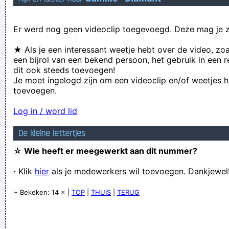
Verknoei je tijd op een nuttige manier!
Er werd nog geen videoclip toegevoegd. Deze mag je z
Geej se lèllike voel hod!
★ Als je een interessant weetje hebt over de video, zo
een bijrol van een bekend persoon, het gebruik in een r
dit ook steeds toevoegen!
Je moet ingelogd zijn om een videoclip en/of weetjes h
toevoegen.
Log in / word lid
De kleine lettertjes
☆ Wie heeft er meegewerkt aan dit nummer?
·
Klik
hier
als je medewerkers wil toevoegen. Dankjewel
~ Bekeken: 14 × |
TOP
|
THUIS
|
TERUG