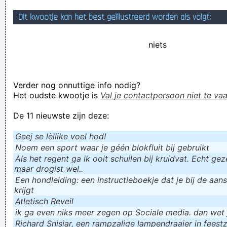
hebben
Dit kwootje kan het best geïllustreerd worden als volgt:
Ecoñosto Meat Beat Mañi Festo
niets
Verknoei je tijd op een nuttige manier!
Geej se lèllike voel hod!
Verder nog onnuttige info nodig?
Het oudste kwootje is
Val je contactpersoon niet te vaa
De 11 nieuwste zijn deze:
Geej se lèllike voel hod!
Noem een sport waar je géén blokfluit bij gebruikt
Als het regent ga ik ooit schuilen bij kruidvat. Echt gezel
maar drogist wel..
Een hondleiding: een instructieboekje dat je bij de aan
krijgt
Atletisch Reveil
ik ga even niks meer zegen op Sociale media. dan wet ju
Richard Snisiar, een rampzalige lampendraaier in feestz