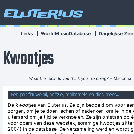
Eluterius
Links
|
WorldMusicDatabase
|
Dagelijkse Zee
Kwootjes
What the fuck do you think you´ re doing?
~ Madonna
Bedankt dat ik naar je borsten mocht kijken.
Een pak flauwekul, poëzie, taalkemels en dies meer...
She drives me crazy, like no-one else. She drives me crazy
De
kwootjes
van Eluterius. Ze zijn bedoeld om voor een
and I can´t help Marcel
zorgen, om je te doen lachen of nadenken, om je in de
In de middeleeuwen werd een reeks geschiften aan hem
uiteraard om je tijd te verknoeien. Ze zijn ontstaan op 
voorlopers van deze webstek, sommige kwootjes zitten 
toegeschreven
2004) in de database! De verzameling werd en wordt
het is niet alles koek en ei wat blinkt