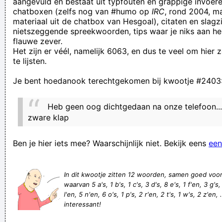
aangevuld en bestaat uit typfouten en grappige invoere
chatboxen (zelfs nog van #humo op
IRC
, rond 2004, m
Hey, make me (um today! I know you like me, I read it in your
materiaal uit de chatbox van Hesgoal), citaten en slagzi
eyes Welcome to the world of big sxx! Don't show this to
nietszeggende spreekwoorden, tips waar je niks aan he
flauwe zever.
your mom Sitting there is wasting of time!
Het zijn er véél, namelijk 6063, en dus te veel om hier
de treinmachinist is het spoor bijster
te lijsten.
Ik hoop dat deze hoernalist spoedig in de kerker belandt en
Je bent hoedanook terechtgekomen bij kwootje #2403
daar wegrot
Wie zijn eigen weg gaat, kan door niemand ingehaald worden
Heb geen oog dichtgedaan na onze telefoon...
Ik heb mij ge-out als kaalkop. En de meeste mensen bleken
zware klap
dat al aan mij gezien te hebben.
Ben je hier iets mee? Waarschijnlijk niet. Bekijk eens
een
There also is a YouTube video of musician-scientist David
Rothenberg playing a clarinet with a beluga whale, but that
In dit kwootje zitten 12 woorden, samen goed voo
also is not necessarily entrainment.
waarvan 5 a's, 1 b's, 1 c's, 3 d's, 8 e's, 1 f'en, 3 g's, 1
op een marmeren matras lig je harder dan in een moeras
l'en, 5 n'en, 6 o's, 1 p's, 2 r'en, 2 t's, 1 w's, 2 z'en, 
interessant!
Als je wacht totdat je alles voor iedereen kan doen, in plaats
van iéts voor iemand, ga je uiteindelijk helemaal niks gedaan