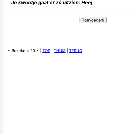
Je kwootje gaat er zó uitzien: Heej
~ Bekeken: 20 × |
TOP
|
THUIS
|
TERUG