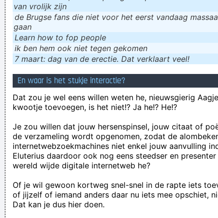
van vrolijk zijn
de Brugse fans die niet voor het eerst vandaag massaal
gaan
Learn how to fop people
ik ɓen hem ook niet tegen gekomen
7 maart: dag van de erectie. Dat verklaart veel!
En waar is het stukje interactie?
Dat zou je wel eens willen weten he, nieuwsgierig Aagje!
kwootje toevoegen, is het niet!? Ja he!? He!?
Je zou willen dat jouw hersenspinsel, jouw citaat of po
de verzameling wordt opgenomen, zodat de alombeke
internetwebzoekmachines niet enkel jouw aanvulling in
Eluterius daardoor ook nog eens steedser en presenter
wereld wijde digitale internetweb he?
Of je wil gewoon kortweg snel-snel in de rapte iets to
of jijzelf of iemand anders daar nu iets mee opschiet, n
Dat kan je dus hier doen.