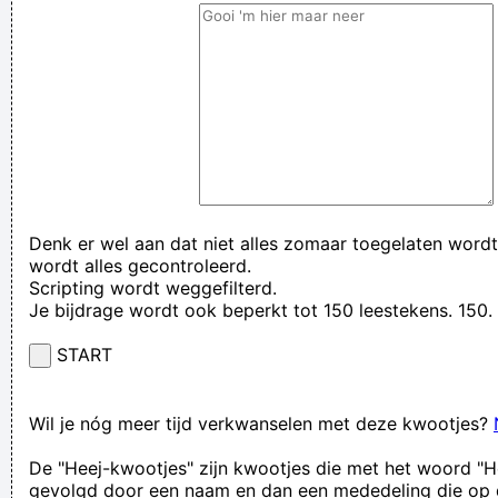
Plat liggen met uitleg van een vriend. Het beste er is hihi
One of these ideas is the fake scrotum, developed in the late
1960s, with a hidden radio inside.
Verknoei je tijd op een nuttige manier!
Geej se lèllike voel hod!
Denk er wel aan dat niet alles zomaar toegelaten wordt
wordt alles gecontroleerd.
Scripting wordt weggefilterd.
Je bijdrage wordt ook beperkt tot 150 leestekens. 15
START
Wil je nóg meer tijd verkwanselen met deze kwootjes?
De "Heej-kwootjes" zijn kwootjes die met het woord "H
gevolgd door een naam en dan een mededeling die op 