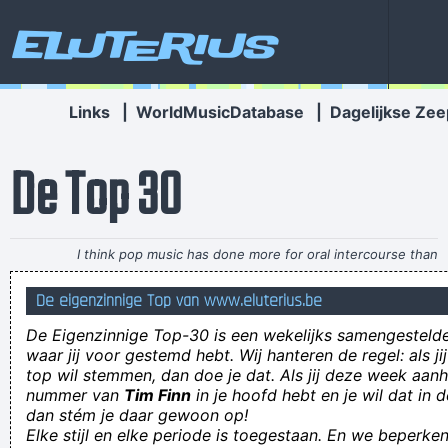
Eluterius
Links
|
WorldMusicDatabase
|
Dagelijkse Zee
De Top 30
I think pop music has done more for oral intercourse than
anything else that ever happened, and vice versa.
~ Frank Zappa
De eigenzinnige Top van www.eluterius.be
what makes a certain group of my neighbors so smelly? Is it the
De Eigenzinnige Top-30 is een wekelijks samengestel
deodorant they’re not using? The showers they’re not taking?
waar jij voor gestemd hebt. Wij hanteren de regel: als j
top wil stemmen, dan doe je dat. Als jij deze week aan
Het is perfect mogelijk om een rijk leven te leiden zónder veel te
nummer van
Tim Finn
in je hoofd hebt en je wil dat in d
werken.
dan stém je daar gewoon op!
Elke stijl en elke periode is toegestaan. En we beperken
IK VIND DAT ER VERANDERING MOET KOMENEEN KONTRACK