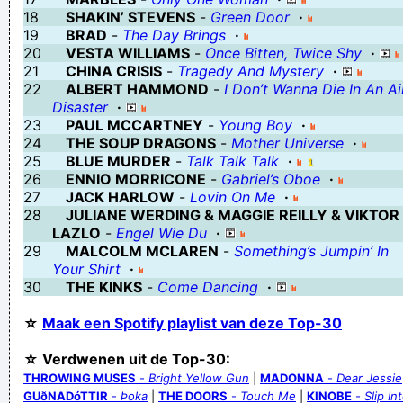
18
SHAKIN’ STEVENS
-
Green Door
·
Verknoei je tijd op een nuttige manier!
19
BRAD
-
The Day Brings
·
Geej se lèllike voel hod!
20
VESTA WILLIAMS
-
Once Bitten, Twice Shy
·
21
CHINA CRISIS
-
Tragedy And Mystery
·
22
ALBERT HAMMOND
-
I Don’t Wanna Die In An Ai
Disaster
·
23
PAUL MCCARTNEY
-
Young Boy
·
24
THE SOUP DRAGONS
-
Mother Universe
·
25
BLUE MURDER
-
Talk Talk Talk
·
26
ENNIO MORRICONE
-
Gabriel’s Oboe
·
27
JACK HARLOW
-
Lovin On Me
·
28
JULIANE WERDING & MAGGIE REILLY & VIKTOR
LAZLO
-
Engel Wie Du
·
29
MALCOLM MCLAREN
-
Something’s Jumpin’ In
Your Shirt
·
30
THE KINKS
-
Come Dancing
·
☆
Maak een Spotify playlist van deze Top-30
☆ Verdwenen uit de Top-30:
THROWING MUSES
-
Bright Yellow Gun
|
MADONNA
-
Dear Jessie
GUðNADóTTIR
-
Þoka
|
THE DOORS
-
Touch Me
|
KINOBE
-
Slip I