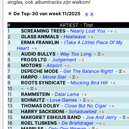
singles, ook albumtracks zijn welkom!
MOT EEN GANS JAAR UIT DOEN, NIET IN HET MIDDEN VAN HET
☆ De Top-30 van week 11/2025
<
>
van het seisoon veranderen,??,,,,,,,,
vieze dokter
#
ARTIEST -
Titel
1
SCREAMING TREES
-
Nearly Lost You
·
Sechhhh!
2
GLASS ANIMALS
-
Heatwave
·
Deze methode helpt heel goed bij een voetenallergie, maar je
3
ERMA FRANKLIN
-
(Take A Little) Piece Of My
Heart
·
moet er wel de pliscipline voor hebben
4
AUDIO BULLYS
-
Way Too Long
·
Geej se lèllike voel hod!
5
FROGS LTD
-
Judgement
·
6
MOTORS
-
Airport
·
Neem nooit je hondje mee naar de Chinees
7
DEPECHE MODE
-
Get The Balance Right!
·
Deze site bezoeken is gezond!
8
HARPO
-
Movie Star
·
9
ROOTS SYNDICATE
-
Mocking Bird Hill
·
LOEPZUIVERE PENALTY , maar noch de scheids, noch de
10
-
·
lijnrechters, noch de vierde scheids, noch de VAR ziet dat?
11
RAMMSTEIN
-
Dalai Lama
·
12
SCHMUTZ
-
Love Games
·
RONDUIT BECHAMEND !!!!!!
13
THOMAS DOLBY
-
Close But No Cigar
·
Oh? Vurwa dè nou wir?
14
HARRY SACKSIONI
-
Schaduwlied
·
15
MARGRIET ESHUIJS BAND
-
Joe And Jerry
·
En gee... geef die centen maar aan sint concensus!
16
ROEL TIJSKENS
-
De Briefdrager
·
geen koe zo bont of ze haalt haar neus op voor paardenstront
17
MARBLES
-
Only One Woman
·