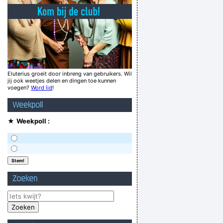
Some people are really fuckin' stupid.
en ambtenaren? Die mensen doen toch niks.
de loodgieter staat het water aan de lippen
, niet iedereen is zo intillectueel als gij he
morgenstond heeft goud in de mond
Eluterius groeit door inbreng van gebruikers. Wil
jij ook weetjes delen en dingen toe kunnen
lichtinval zijn, je hebt dat niet onder de hand
voegen?
Word lid
!
Kom klair met Flair
Weekpoll
Verknoei je tijd op een nuttige manier!
★
Weekpoll :
Geej se lèllike voel hod!
Zoeken