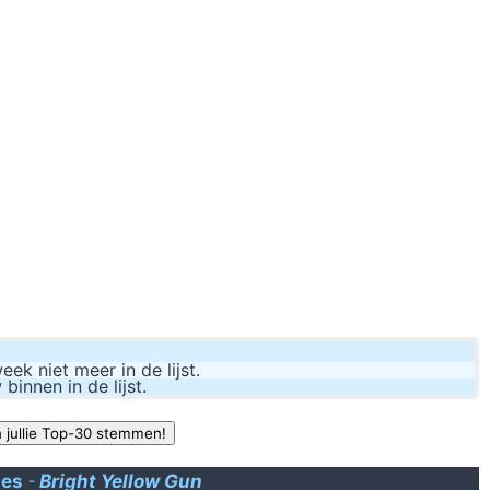
Wat hebt u teg
tombrugesboyforever: frenzie 
er zal altijd wel érgens 
k niet meer in de lijst.
nnen in de lijst.
ses
-
Bright Yellow Gun