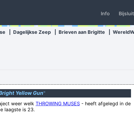
Info
Bijslui
se
|
Dagelijkse Zeep
|
Brieven aan Brigitte
|
Wereld
Bright Yellow Gun
"
kwaakt de kikker en springt de vis dan
raject weer welk
THROWING MUSES
-
heeft afgelegd in de
Als twee honden 
e laagste is 23.
stoppen met werken op je 24e? Het ka
The only place where suc