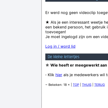
Er werd nog geen videoclip toege
★ Als je een interessant weetje h
een bekend persoon, het gebruik i
toevoegen!
Je moet ingelogd zijn om een vide
Log in / word lid
De kleine lettertjes
☆ Wie heeft er meegewerkt aan
·
Klik
hier
als je medewerkers wil 
~ Bekeken: 18 × |
TOP
|
THUIS
|
TERUG