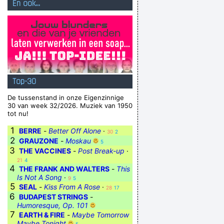
En ook...
Top-30
De tussenstand in onze Eigenzinnige
30 van week 32/2026. Muziek van 1950
tot nu!
1
BERRE
-
Better Off Alone
·
30
2
2
GRAUZONE
-
Moskau
5
3
THE VACCINES
-
Post Break-up
·
21
4
4
THE FRANK AND WALTERS
-
This
Is Not A Song
·
9
5
5
SEAL
-
Kiss From A Rose
·
28
17
6
BUDAPEST STRINGS
-
Humoresque, Op. 101
7
EARTH & FIRE
-
Maybe Tomorrow
Maybe Tonight