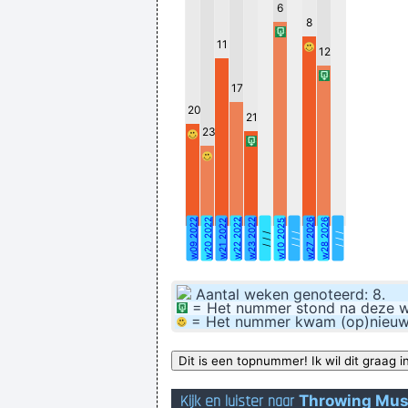
6
8
11
12
17
20
21
23
w09 2022
w20 2022
w22 2022
w23 2022
w27 2026
w28 2026
w21 2022
w10 2025
/ / /
/ / /
/ / /
Aantal weken genoteerd: 8.
= Het nummer stond na deze wee
= Het nummer kwam (op)nieuw bi
Kijk en luister naar
Throwing Mu