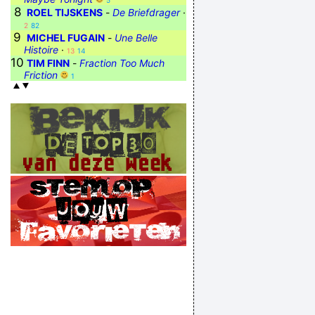
5
8
ROEL TIJSKENS
-
De Briefdrager
·
2
82
9
MICHEL FUGAIN
-
Une Belle
Histoire
·
13
14
10
TIM FINN
-
Fraction Too Much
Friction
1