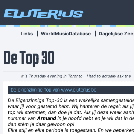
Eluterius
Links
|
WorldMusicDatabase
|
Dagelijkse Zee
De Top 30
It´s Thursday evening in Toronto - I had to actually ask the
drummer - but for us, it´s Friday night
~ Paul Weller
De eigenzinnige Top van www.eluterius.be
Ze zien er gewoon niét uit! Bovendien zijn het allemaal venten!
De Eigenzinnige Top-30 is een wekelijks samengestel
I have soiled myself. How embarrassing.
waar jij voor gestemd hebt. Wij hanteren de regel: als j
top wil stemmen, dan doe je dat. Als jij deze week aan
Diej twéé verdachte types aanne toog vrogge zicht Aaf
nummer van
Armand
in je hoofd hebt en je wil dat in d
vuurwaat er do aan de deur vanne wc eine constant mit zéén
dan stém je daar gewoon op!
Elke stijl en elke periode is toegestaan. En we beperken
vuust in ziene mond steit te danse ??