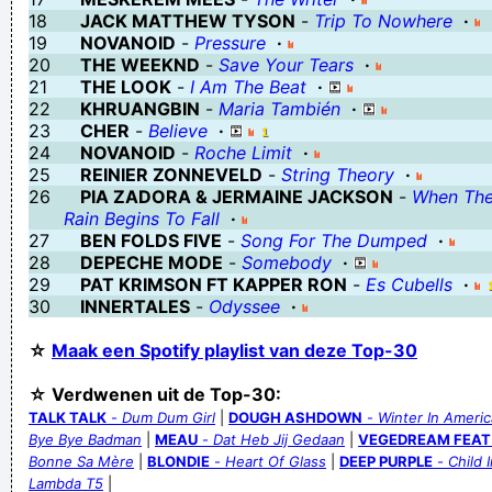
18
JACK MATTHEW TYSON
-
Trip To Nowhere
·
Verknoei je tijd op een nuttige manier!
19
NOVANOID
-
Pressure
·
Geej se lèllike voel hod!
20
THE WEEKND
-
Save Your Tears
·
21
THE LOOK
-
I Am The Beat
·
22
KHRUANGBIN
-
Maria También
·
23
CHER
-
Believe
·
24
NOVANOID
-
Roche Limit
·
25
REINIER ZONNEVELD
-
String Theory
·
26
PIA ZADORA & JERMAINE JACKSON
-
When Th
Rain Begins To Fall
·
27
BEN FOLDS FIVE
-
Song For The Dumped
·
28
DEPECHE MODE
-
Somebody
·
29
PAT KRIMSON FT KAPPER RON
-
Es Cubells
·
30
INNERTALES
-
Odyssee
·
☆
Maak een Spotify playlist van deze Top-30
☆ Verdwenen uit de Top-30:
TALK TALK
-
Dum Dum Girl
|
DOUGH ASHDOWN
-
Winter In Americ
Bye Bye Badman
|
MEAU
-
Dat Heb Jij Gedaan
|
VEGEDREAM FEAT
Bonne Sa Mère
|
BLONDIE
-
Heart Of Glass
|
DEEP PURPLE
-
Child 
Lambda T5
|