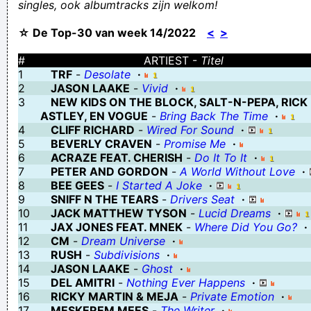
singles, ook albumtracks zijn welkom!
הבנות הכי יפות בישראל של רואל וולטר
☆ De Top-30 van week 14/2022
<
>
de dolle fratsen van Freya!
Sally Knetsers, voodoospecialist in een parochiale metalband,
#
ARTIEST -
Titel
1
TRF
-
Desolate
·
kan elk spannend verhaal zó vertellen dat het niemand boeit
2
JASON LAAKE
-
Vivid
·
Je zus roept... alle kleine kinderen
3
NEW KIDS ON THE BLOCK, SALT-N-PEPA, RICK
ASTLEY, EN VOGUE
-
Bring Back The Time
·
André van Duin: zijn salaris in onaanvaardbaar
4
CLIFF RICHARD
-
Wired For Sound
·
Racing Genk scoort drie keer na de rust en deelt een stevige tik
5
BEVERLY CRAVEN
-
Promise Me
·
6
ACRAZE FEAT. CHERISH
-
Do It To It
·
uit aan leider Club Brugge in de Play-offs
7
PETER AND GORDON
-
A World Without Love
·
Het inderhaast bijeengeroepen opiniepanel moet nog beslissen
8
BEE GEES
-
I Started A Joke
·
9
SNIFF N THE TEARS
-
Drivers Seat
·
of er bij een volgende bijeengeroepen opiniebijeenkomst koffie
10
JACK MATTHEW TYSON
-
Lucid Dreams
·
of thee wordt geschonken
11
JAX JONES FEAT. MNEK
-
Where Did You Go?
·
12
CM
-
Dream Universe
·
is het aan het vriezen mag je buiten niezen
13
RUSH
-
Subdivisions
·
Vind 10 redenen waarom je soms beter "ja" zegt tegen "nee" en
14
JASON LAAKE
-
Ghost
·
15
DEL AMITRI
-
Nothing Ever Happens
·
soms "soms" tegen "soms"
16
RICKY MARTIN & MEJA
-
Private Emotion
·
Err process from sleep.
17
MESKEREM MEES
-
The Writer
·