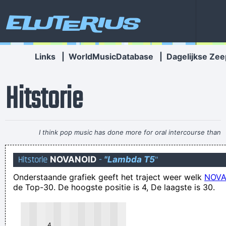
Eluterius
Links
|
WorldMusicDatabase
|
Dagelijkse Zee
Hitstorie
I think pop music has done more for oral intercourse than
anything else that ever happened, and vice versa.
~ Frank
Hitstorie
NOVANOID
-
"Lambda T5
"
Zappa
Onderstaande grafiek geeft het traject weer welk
NOVA
it´s the way we ooooooooooaaaaaaaahhhhhrrrrrrheee!
de Top-30. De hoogste positie is 4, De laagste is 30.
beter een kater van de alkohol dan een waterhoofd van de
spa
Moest het iemand interesseren: de pizzadozen van Bruno's
4