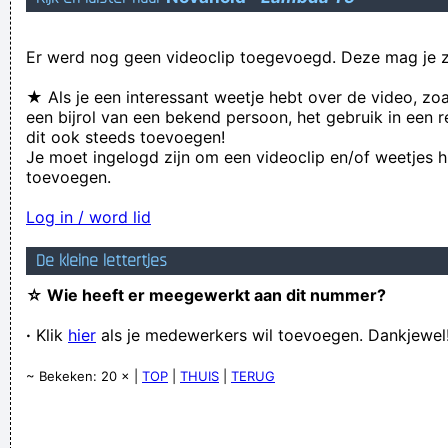
Davina Verscheurs, beroepsfilatelist, begint het stilaan zat te
Er werd nog geen videoclip toegevoegd. Deze mag je z
worden om telkens aan Knoos Alperts gelinkt te worden
Verknoei je tijd op een nuttige manier!
★ Als je een interessant weetje hebt over de video, zo
een bijrol van een bekend persoon, het gebruik in een r
Geej se lèllike voel hod!
dit ook steeds toevoegen!
Je moet ingelogd zijn om een videoclip en/of weetjes h
toevoegen.
Log in / word lid
De kleine lettertjes
☆ Wie heeft er meegewerkt aan dit nummer?
·
Klik
hier
als je medewerkers wil toevoegen. Dankjewel
~ Bekeken: 20 × |
TOP
|
THUIS
|
TERUG