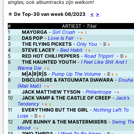
singles, ook albumtracks zijn welkom!
Het trilt en het zingt, Rex Dildo
☆ De Top-30 van week 08/2023
<
>
wie niet horen wil moet maar luisteren
oefening baart kunst en als je genoeg oefent baar je vanzelf
#
ARTIEST -
Titel
1
MAYORGA
-
Girl Crush
·
Het spijt me, maar je vrouw vond het ok.
2
DAS POP
-
Love Is Fair
·
Een ding is zeker , een olifant schijt meer dan een apotheker
3
THE FLYING PICKETS
-
Only You
·
4
STEVE LACEY
-
Bad Habit
·
(dixit Wally)
5
RED HOT CHILI PEPPERS
-
Road Trippin’
·
beter achter het hek dan in de sloot
6
THE HAUNTED YOUTH
-
I Feel Like Shit And I
Wanna Die
·
click click click click click click click click click click click click click
7
M|A|R|R|S
-
Pump Up The Volume
·
click dick click click click click click click click click click click
8
DISCLOSURE & FATOUMATA DIAWARA
-
Douha
(Mali Mali)
·
er is een tijd van komen en een tijd van slaan
9
JACK MATTHEW TYSON
-
Philantrope
·
Uw bericht hier?
10
JACK VAMP & THE CASTLE OF CREEP
-
Jack’s
Tendency
·
de wereldkampioenschappen ´zomaar wat staan´ worden
11
EVERYTHING BUT THE GIRL
-
Nothing Left To
geannuleerd wegens te weinig zitplaatsen
Lose
·
12
JIVE BUNNY & THE MASTERMIXERS
-
Swing Th
Verknoei je tijd op een nuttige manier!
Mood
·
Geej se lèllike voel hod!
13
2WO THIRD3
-
I Want To Be Alone
·