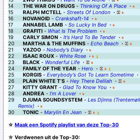
14
THE WAR ON DRUGS
-
Thinking Of A Place
·
15
RALPH MCTELL
-
Streets Of London
·
16
NOVANOID
-
Crankshaft-14
·
17
ANNABEL LAMB
-
So Lucky In Bed
·
18
GRAFITI
-
What Is The Problem
·
19
CARLY SIMON
-
It’s Hard To Be Tender
·
20
MARTHA & THE MUFFINS
-
Echo Beach
·
21
YAZOO
-
Nobody’s Diary
·
22
ISAAC ROUX
-
White Rose
·
23
BLACK
-
Wonderful Life
·
24
FAMILY OF THE YEAR
-
Hero
·
25
KORGIS
-
Everybody’s Got To Learn Sometime
·
26
PLAIN WHITE T’S
-
Hey There Delilah
·
27
KITTY GRANT
-
Glad To Know You
·
28
ANDREA
-
I’m A Lover
·
29
DJUMA SOUNDSYSTEM
-
Les Djinns (Trentemøl
Remix)
·
30
TONIC
-
Marylin En Jean
·
☆
Maak een Spotify playlist van deze Top-30
☆ Verdwenen uit de Top-30: