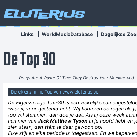
Eluterius
Links
|
WorldMusicDatabase
|
Dagelijkse Zee
De Top 30
Drugs Are A Waste Of Time They Destroy Your Memory And
Your Self- Respect And Everything That Goes Along With With
De eigenzinnige Top van www.eluterius.be
Your Self Esteem
~ Kurt Cobain
De Eigenzinnige Top-30 is een wekelijks samengestel
Aardgas Jaskas Kaskouskas Edgardgasjas Jaskansaskansjaskas
waar jij voor gestemd hebt. Wij hanteren de regel: als j
top wil stemmen, dan doe je dat. Als jij deze week aan
Er guckte, als hätte er in Köln Donner gehört
nummer van
Jack Matthew Tyson
in je hoofd hebt en j
En goh allee ja weette? Dus ik heb eigenlijk zoiets van wa is
zien staan, dan stém je daar gewoon op!
Elke stijl en elke periode is toegestaan. En we beperken
deeees, da is kweeniehoe stom of zo