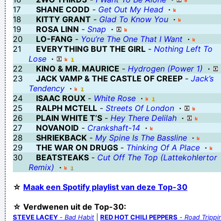
17
SHANE CODD
-
Get Out My Head
·
'tennis'
18
KITTY GRANT
-
Glad To Know You
·
Verknoei je tijd op een nuttige manier!
19
ROSA LINN
-
Snap
·
20
LO-FANG
-
You’re The One That I Want
·
Geej se lèllike voel hod!
21
EVERYTHING BUT THE GIRL
-
Nothing Left To
Lose
·
22
KINO & MR. MAURICE
-
Hydrogen (Power 1)
·
23
JACK VAMP & THE CASTLE OF CREEP
-
Jack’s
Tendency
·
24
ISAAC ROUX
-
White Rose
·
25
RALPH MCTELL
-
Streets Of London
·
26
PLAIN WHITE T’S
-
Hey There Delilah
·
27
NOVANOID
-
Crankshaft-14
·
28
SHRIEKBACK
-
My Spine Is The Bassline
·
29
THE WAR ON DRUGS
-
Thinking Of A Place
·
30
BEATSTEAKS
-
Cut Off The Top (Lattekohlertor
Remix)
·
☆
Maak een Spotify playlist van deze Top-30
☆ Verdwenen uit de Top-30:
STEVE LACEY
-
Bad Habit
|
RED HOT CHILI PEPPERS
-
Road Trippin