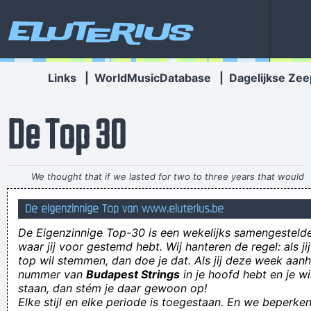
Eluterius
Links
|
WorldMusicDatabase
|
Dagelijkse Zee
De Top 30
We thought that if we lasted for two to three years that would
be fantastic
~ Ringo Starr
De eigenzinnige Top van www.eluterius.be
De aftrap wordt vijf minuten uitgesteld omdat het veld van
De Eigenzinnige Top-30 is een wekelijks samengestel
Sclessin door Bengaals vuur onder een rookgordijn ligt. Dat is
waar jij voor gestemd hebt. Wij hanteren de regel: als j
top wil stemmen, dan doe je dat. Als jij deze week aan
meteen het boeiendste wat er vanavond gebeurd is.
nummer van
Budapest Strings
in je hoofd hebt en je wi
Jork Ponterneft, een tweederanKsacteur, zo zot als een
staan, dan stém je daar gewoon op!
Elke stijl en elke periode is toegestaan. En we beperken
achterdeur, en met een ontembare angst voor reservewielen,