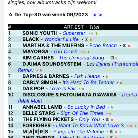
singles, ook albumtracks zijn welkom!
toont NOOIT zijn solidariteit
☆ De Top-30 van week 09/2023
<
>
hooi in de schuur en regen op de daken hebben niets met elkaar
te maken
#
ARTIEST -
Titel
1
SONIC YOUTH
-
Superstar
·
beter een half ei dan een houten kop
2
BLACK
-
Wonderful Life
·
OVER 2,000,000,000 SERVED
3
MARTHA & THE MUFFINS
-
Echo Beach
·
4
MAYORGA
-
Girl Crush
·
gejingeerd is oud gedaan
5
KIM CARNES
-
The Universal Song
·
Joop Stakelnek, onlangs gepensioneerd. Overal waar hij langs
6
DJUMA SOUNDSYSTEM
-
Les Djinns (Trentemøl
Remix)
·
gaat loopt hij tegenaan of duwt er iets van af
7
BARNES & BARNES
-
Fish Heads
·
En? Nog naar ZWA gaan kijken? Nee, geen tijtgat
8
CARLY SIMON
-
It’s Hard To Be Tender
·
9
DAS POP
-
Love Is Fair
·
Met Jezuss in je kont, schijt je gezond
10
DISCLOSURE & FATOUMATA DIAWARA
-
Douha
De DJ's van tegenwoordig op de radio lullen te veel, je kan geen
(Mali Mali)
·
11
ANNABEL LAMB
-
So Lucky In Bed
·
enkele plaat ganshoren
12
BELLE STARS
-
Sign Of The Times
·
Heej Omer heb je weer jeuk aan je ster? Heej ja heej ja hooow!
13
THE FLYING PICKETS
-
Only You
·
14
FOREIGNER
-
I Want To Know What Love Is
·
Ja tijdens de vakantie doet het klimaat er niet toe precies he ...
15
M|A|R|R|S
-
Pump Up The Volume
·
irritant kind
16
2WO THIRD3
-
I Want To Be Alone
·