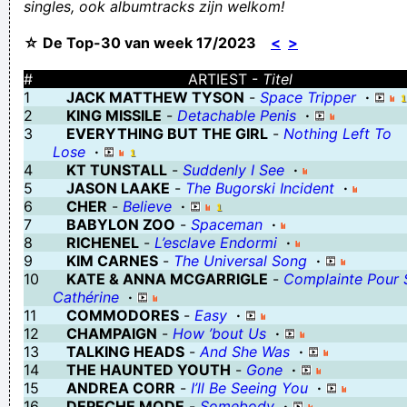
singles, ook albumtracks zijn welkom!
de leerling snapt er niets meer van
☆ De Top-30 van week 17/2023
<
>
Laatst zag ik een man op een spijkerbed liggen. ik vroeg: 'Bent u
fakir?', zegt ie: 'Nee, alleen op dinsdag!'
#
ARTIEST -
Titel
1
JACK MATTHEW TYSON
-
Space Tripper
·
this is the group with Kenny G, George Michael,... and Snow...
2
KING MISSILE
-
Detachable Penis
·
Yeah! It's a super suck-group
3
EVERYTHING BUT THE GIRL
-
Nothing Left To
Lose
·
De man die het meest op Mickey Mouse lijkt, zonder make-up of
4
KT TUNSTALL
-
Suddenly I See
·
valse snor, is Frank de Braak.
5
JASON LAAKE
-
The Bugorski Incident
·
6
CHER
-
Believe
·
Laten we wat meer op elkaar neerkijken
7
BABYLON ZOO
-
Spaceman
·
Ik ben de belichaming van het woord "IRRITANT"
8
RICHENEL
-
L’esclave Endormi
·
9
KIM CARNES
-
The Universal Song
·
hoewel tieten beter smaken dan frieten, zijn frieten toch niet
10
KATE & ANNA MCGARRIGLE
-
Complainte Pour 
mis
Cathérine
·
11
COMMODORES
-
Easy
·
Ja tijdens de vakantie doet het klimaat er niet toe precies he ...
12
CHAMPAIGN
-
How ’bout Us
·
irritant kind
13
TALKING HEADS
-
And She Was
·
14
THE HAUNTED YOUTH
-
Gone
·
Vooral angstsweat. Bijna geen glory.
15
ANDREA CORR
-
I’ll Be Seeing You
·
Verknoei je tijd op een nuttige manier!
16
DEPECHE MODE
-
Somebody
·