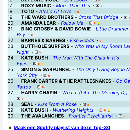
17
ROXY MUSIC
-
More Than This
·
Geej se lèllike voel hod!
18
TOTO
-
Afraid Of Love
·
19
THE WARD BROTHERS
-
Cross That Bridge
·
20
AMANDA LEAR
-
Follow Me
·
21
BING CROSBY & DAVID BOWIE
-
Little Drummer
Boy
·
22
BARNES & BARNES
-
Fish Heads
·
23
BUTTHOLE SURFERS
-
Who Was In My Room La
Night
·
24
KATE BUSH
-
The Man With The Child In His
Eyes
·
25
SIMON & GARFUNKEL
-
The Only Living Boy In 
York City
·
26
FRANK CARTER & THE RATTLESNAKES
-
Go Ge
Tattoo
·
27
HARRY CHAPIN
-
W.o.l.d. (I Am The Morning Dj)
28
SEAL
-
Kiss From A Rose
·
29
KATE BUSH
-
Wuthering Heights
·
30
THE AVALANCHES
-
Frontier Psychiatrist
·
☆
Maak een Spotify playlist van deze Top-30