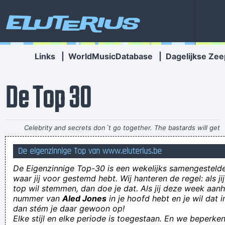
Eluterius
Links
|
WorldMusicDatabase
|
Dagelijkse Zee
De Top 30
Celebrity and secrets don´t go together. The bastards will get
you in the end
~ George Michael
De eigenzinnige Top van www.eluterius.be
JIJ!? Werk vinden??? Met dàt achterlijk gezicht??
De Eigenzinnige Top-30 is een wekelijks samengestel
MOEHAHAHAHAHA!!!!
waar jij voor gestemd hebt. Wij hanteren de regel: als j
top wil stemmen, dan doe je dat. Als jij deze week aan
het onderste uit de kast halen
nummer van
Aled Jones
in je hoofd hebt en je wil dat i
praat niet over jezelf, doen wij wel
dan stém je daar gewoon op!
Elke stijl en elke periode is toegestaan. En we beperken
oogcontact van het eenzaamste soort...