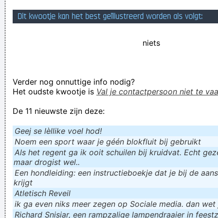
Geej se lèllike voel hod!
Dit kwootje kan het best geïllustreerd worden als volgt:
niets
Verder nog onnuttige info nodig?
Het oudste kwootje is
Val je contactpersoon niet te vaa
De 11 nieuwste zijn deze:
Geej se lèllike voel hod!
Noem een sport waar je géén blokfluit bij gebruikt
Als het regent ga ik ooit schuilen bij kruidvat. Echt gezel
maar drogist wel..
Een hondleiding: een instructieboekje dat je bij de aan
krijgt
Atletisch Reveil
ik ga even niks meer zegen op Sociale media. dan wet ju
Richard Snisiar, een rampzalige lampendraaier in feestz