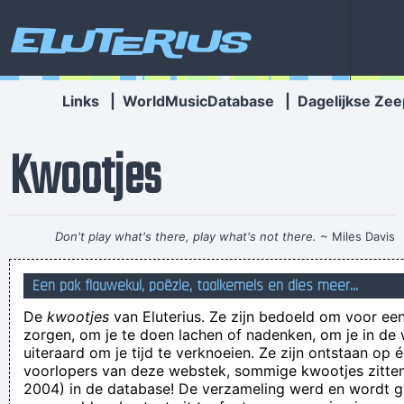
Eluterius
Links
|
WorldMusicDatabase
|
Dagelijkse Zee
Kwootjes
Don't play what's there, play what's not there.
~ Miles Davis
you can stand there all laughing at me, telling stories that
Een pak flauwekul, poëzie, taalkemels en dies meer...
ain't true
De
kwootjes
van Eluterius. Ze zijn bedoeld om voor een
Kijk wat ik met mijn muis doe... Je leert eigelijk het meest
zorgen, om je te doen lachen of nadenken, om je in de
door ermee te spelen
uiteraard om je tijd te verknoeien. Ze zijn ontstaan op 
voorlopers van deze webstek, sommige kwootjes zitten 
Niets is zo leeg, als iemand die vol is van zichzelf!
2004) in de database! De verzameling werd en wordt
DJ Booby Ewing mannekes mannekes!