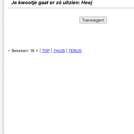
Je kwootje gaat er zó uitzien: Heej
~ Bekeken: 18 × |
TOP
|
THUIS
|
TERUG