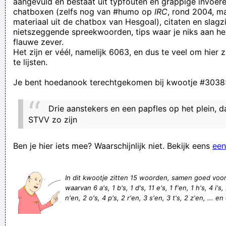
aangevuld en bestaat uit typfouten en grappige invoere
chatboxen (zelfs nog van #humo op
IRC
, rond 2004, m
Als kapper was hij voor deze zaak de geknipte persoon.
materiaal uit de chatbox van Hesgoal), citaten en slagzi
Als Napoli Napels is, wat is dan Tepoli?
nietszeggende spreekwoorden, tips waar je niks aan he
flauwe zever.
my brother and I are extreemly happy having found your blog,
Het zijn er véél, namelijk 6063, en dus te veel om hier
it's really what my wife's friendsMy friends from work were
te lijsten.
scouring the internet in sear
Je bent hoedanook terechtgekomen bij kwootje #3038
Met saaauws
Er zijn twee woorden die vele deuren kunnen openen:
Drie aanstekers en een papfles op het plein, da
"Duwen" en "Trekken"
STVV zo zijn
"daar zal geween zijn en tandengeknars" - Hoezo? Heeft
Ben je hier iets mee? Waarschijnlijk niet. Bekijk eens
een
iemand dat dan gezien? LA-RIE!
wie twee deuren tegen mekaar openzet zal het laten trekken
In dit kwootje zitten 15 woorden, samen goed voo
veel hopen en weinig geven, doet de zotten in vreugde
waarvan 6 a's, 1 b's, 1 d's, 11 e's, 1 f'en, 1 h's, 4 i's, 
leven
n'en, 2 o's, 4 p's, 2 r'en, 3 s'en, 3 t's, 2 z'en, ... e
Ha beste muzikanten! Ik ben op ziek naar een banjo.
Verknoei je tijd op een nuttige manier!