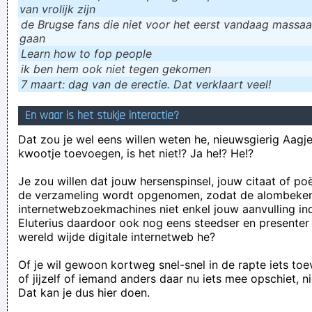
van vrolijk zijn
de Brugse fans die niet voor het eerst vandaag massaal
gaan
Learn how to fop people
ik ɓen hem ook niet tegen gekomen
7 maart: dag van de erectie. Dat verklaart veel!
En waar is het stukje interactie?
Dat zou je wel eens willen weten he, nieuwsgierig Aagje!
kwootje toevoegen, is het niet!? Ja he!? He!?
Je zou willen dat jouw hersenspinsel, jouw citaat of po
de verzameling wordt opgenomen, zodat de alombeke
internetwebzoekmachines niet enkel jouw aanvulling in
Eluterius daardoor ook nog eens steedser en presenter
wereld wijde digitale internetweb he?
Of je wil gewoon kortweg snel-snel in de rapte iets to
of jijzelf of iemand anders daar nu iets mee opschiet, n
Dat kan je dus hier doen.