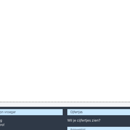
an vroeger
Cijfertjes
og
Wil je
cijfertjes
zien?
ro!
Aanwezig!