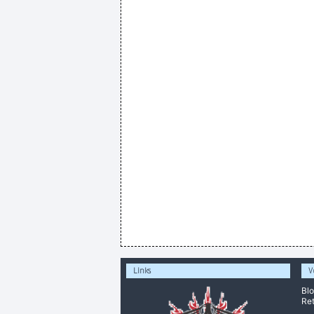
Links
V
Bl
Ret