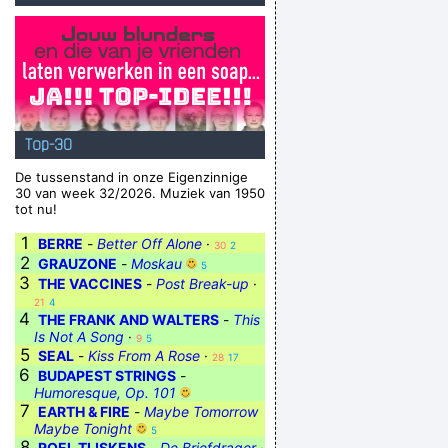
Top-30
De tussenstand in onze Eigenzinnige
30 van week 32/2026. Muziek van 1950
tot nu!
1
BERRE
-
Better Off Alone
·
30
2
2
GRAUZONE
-
Moskau
5
3
THE VACCINES
-
Post Break-up
·
21
4
4
THE FRANK AND WALTERS
-
This
Is Not A Song
·
9
5
5
SEAL
-
Kiss From A Rose
·
28
17
6
BUDAPEST STRINGS
-
Humoresque, Op. 101
7
EARTH & FIRE
-
Maybe Tomorrow
Maybe Tonight
5
8
ROEL TIJSKENS
-
De Briefdrager
·