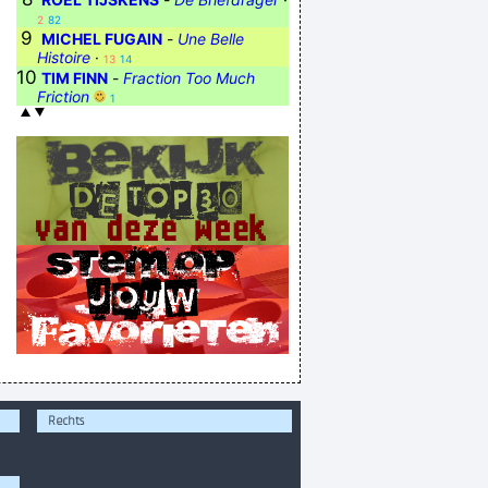
2
82
9
MICHEL FUGAIN
-
Une Belle
Histoire
·
13
14
10
TIM FINN
-
Fraction Too Much
Friction
1
Rechts