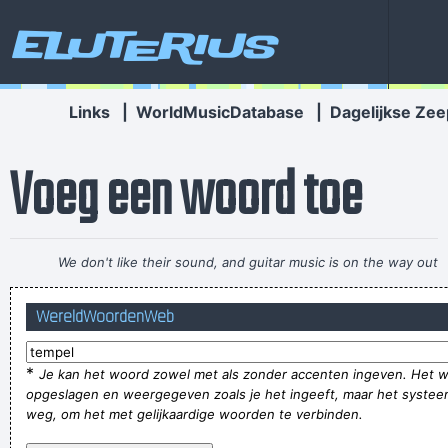
Eluterius
Links
|
WorldMusicDatabase
|
Dagelijkse Zee
Voeg een woord toe
We don't like their sound, and guitar music is on the way out
~
Decca Recording Company rejecting the Beatles, 1962
...
WereldWoordenWeb
Iedereen die niet start, is door lichte blessures of gewoon
niet klaar zijn.
*
Je kan het woord zowel met als zonder accenten ingeven. Het 
oelewapper !!
opgeslagen en weergegeven zoals je het ingeeft, maar het systee
Als niets meer baat kan een worst geen kwaad.
weg, om het met gelijkaardige woorden te verbinden.
Daarstraks tijdens de middagpauze een buizerd zien kakken.