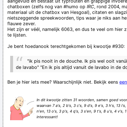
aangevuld en bestaat uit typfouten en grappige invoere
chatboxen (zelfs nog van #humo op
IRC
, rond 2004, m
De ontreveden klant sleurde het restaurant voor het gerecht.
materiaal uit de chatbox van Hesgoal), citaten en slagzi
pfffffffff!!! die graaier kan zijn hele leven voort met wat hij
nietszeggende spreekwoorden, tips waar je niks aan he
flauwe zever.
ons ontstolen heeft , verdient zeker niet. Doortrapte
Het zijn er véél, namelijk 6063, en dus te veel om hier
tweezak!
te lijsten.
Liefste, ik wou uw naam schrijven in mijn onderbroek maar de
Je bent hoedanook terechtgekomen bij kwootje #930:
inkt was al op bij het eerste streepje.
Bloemen kan men kopen. Sla: ook!
"ik pis nooit in de douche. Ik pis wel ooit vanú
Sie Sahen
de lavabo" "En ik pis altijd vanuit de lavabo in de d
Wie zegt, dat je geluk niet kunt aanraken...heeft nooit een
Ben je hier iets mee? Waarschijnlijk niet. Bekijk eens
een
poot van een hond gehad.
niemand ziet me
In dit kwootje zitten 31 woorden, samen goed voo
Als ge bij Pepe een broodje Pozuelo vraagt krijgt ge een
waarvan 7 a's, 2 b's, 3 c's, 9 d's, 9 e's, 3 h's, 13 i's, 1
vervallen broodje met niks op.
n'en, 13 o's, 3 p's, 4 q's, 3 s'en, 9 t's, 8 u's, 4 v's, 1
interessant!
regen in twente herhaalt zich in de lente
Verknoei je tijd op een nuttige manier!