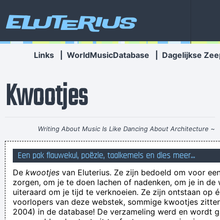
Eluterius
Links
|
WorldMusicDatabase
|
Dagelijkse Zee
Kwootjes
Writing About Music Is Like Dancing About Architecture
~
Laurie Anderson
Een pak flauwekul, poëzie, taalkemels en dies meer...
de oncoloog heeft geen gevoel voor tumor
De
kwootjes
van Eluterius. Ze zijn bedoeld om voor een
blaffende honden maken een hoop herrie
zorgen, om je te doen lachen of nadenken, om je in de
naakt is niets aan
uiteraard om je tijd te verknoeien. Ze zijn ontstaan op 
voorlopers van deze webstek, sommige kwootjes zitten 
Erm, I think you were misinformed. As far as I'm concerned, I
2004) in de database! De verzameling werd en wordt
am not duty-bound to playing any game at all