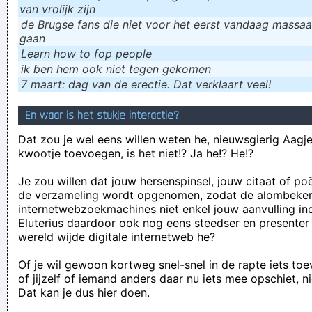
van vrolijk zijn
de Brugse fans die niet voor het eerst vandaag massaal
gaan
Learn how to fop people
ik ɓen hem ook niet tegen gekomen
7 maart: dag van de erectie. Dat verklaart veel!
En waar is het stukje interactie?
Dat zou je wel eens willen weten he, nieuwsgierig Aagje!
kwootje toevoegen, is het niet!? Ja he!? He!?
Je zou willen dat jouw hersenspinsel, jouw citaat of po
de verzameling wordt opgenomen, zodat de alombeke
internetwebzoekmachines niet enkel jouw aanvulling in
Eluterius daardoor ook nog eens steedser en presenter
wereld wijde digitale internetweb he?
Of je wil gewoon kortweg snel-snel in de rapte iets to
of jijzelf of iemand anders daar nu iets mee opschiet, n
Dat kan je dus hier doen.