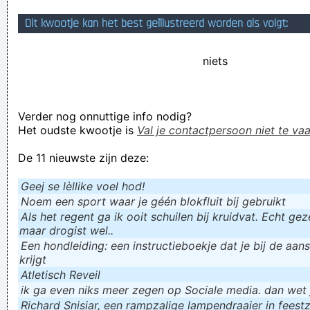
Geej se lèllike voel hod!
Dit kwootje kan het best geïllustreerd worden als volgt:
niets
Verder nog onnuttige info nodig?
Het oudste kwootje is
Val je contactpersoon niet te vaa
De 11 nieuwste zijn deze:
Geej se lèllike voel hod!
Noem een sport waar je géén blokfluit bij gebruikt
Als het regent ga ik ooit schuilen bij kruidvat. Echt gezel
maar drogist wel..
Een hondleiding: een instructieboekje dat je bij de aan
krijgt
Atletisch Reveil
ik ga even niks meer zegen op Sociale media. dan wet ju
Richard Snisiar, een rampzalige lampendraaier in feestz