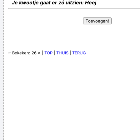
Je kwootje gaat er zó uitzien: Heej
~ Bekeken: 26 × |
TOP
|
THUIS
|
TERUG