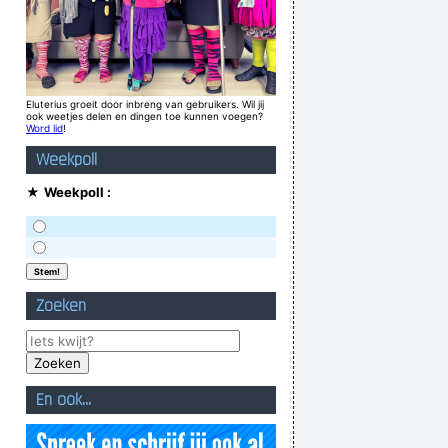
Eluterius groeit door inbreng van gebruikers. Wil jij
ook weetjes delen en dingen toe kunnen voegen?
Word lid
!
Weekpoll
★
Weekpoll :
Zoeken
En ook...