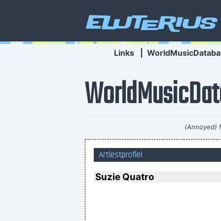
Eluterius
Links
|
WorldMusicDataba
WorldMusicDat
(Annoyed) 
Artiestprofiel
Ask Yours
Suzie Quatro
I declare that the Beatles a