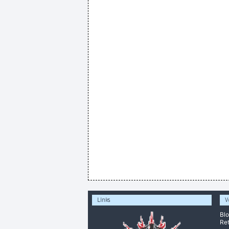
Links
V
Bl
Ret