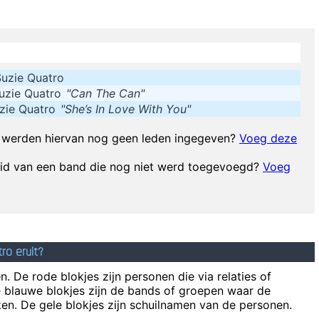
species, a you
I just d
I think I am a 
uzie Quatro
uzie Quatro
"Can The Can"
Music Is My Life, It Is A Re
zie Quatro
"She’s In Love With You"
Marilyn Manson has a woman´s name and w
werden hiervan nog geen leden ingegeven?
Voeg deze
E
The Music Was New Black Polished Chrome And Came Over Th
lid van een band die nog niet werd toegevoegd?
Voeg
champagne. I sing about dead rabbits and blow jobs. When I say music is 
mat
ro eruit?
. De rode blokjes zijn personen die via relaties of
e blauwe blokjes zijn de bands of groepen waar de
en. De gele blokjes zijn schuilnamen van de personen.