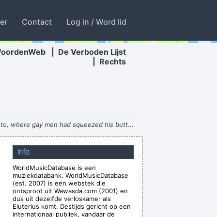
ter
Contact
Log in / Word lid
WoordenWeb
|
De Verboden Lijst
|
Rechts
to, where gay men had squeezed his butt
...
Ces't le ton qui fait la music
~ Rue Rapide
Info
andi And Change Your World
~ Annie Lennox
WorldMusicDatabase is een
Chaos is a friend of mine.
~ Bob Dylan
muziekdatabank. WorldMusicDatabase
 In my life you don't have to.
~ Elvis Presley
(est. 2007) is een webstek die
ontsproot uit Wawasda.com (2001) en
s trying to make great music
~ Will Champion
dus uit dezelfde verloskamer als
Eluterius komt. Destijds gericht op een
th a mysterious power to create a new human
internationaal publiek, vandaar de