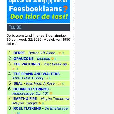
Top-30
De tussenstand in onze Eigenzinnige
30 van week 32/2026. Muziek van 1950
tot nu!
1
BERRE
-
Better Off Alone
·
30
2
2
GRAUZONE
-
Moskau
5
3
THE VACCINES
-
Post Break-up
·
21
4
4
THE FRANK AND WALTERS
-
This Is Not A Song
·
9
5
5
SEAL
-
Kiss From A Rose
·
28
17
6
BUDAPEST STRINGS
-
Humoresque, Op. 101
7
EARTH & FIRE
-
Maybe Tomorrow
Maybe Tonight
5
8
ROEL TIJSKENS
-
De Briefdrager
·
2
82