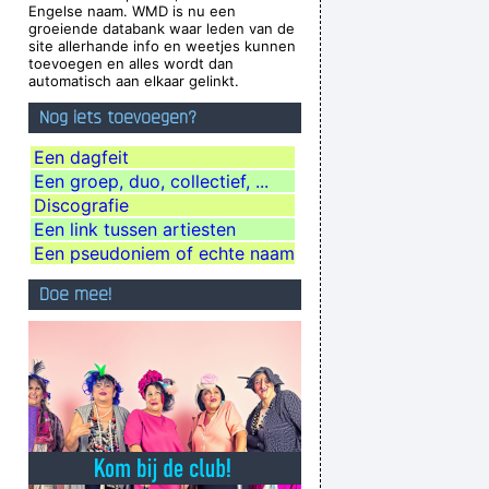
Engelse naam. WMD is nu een
ng race of laughing freemen
~ Timothy Leary
groeiende databank waar leden van de
site allerhande info en weetjes kunnen
o what I do. I like to make music
~ Neil Young
toevoegen en alles wordt dan
automatisch aan elkaar gelinkt.
child. Everything blows my mind.
~ Marc Bolan
Nog iets toevoegen?
Waar zijn die handen!?
~ Regi Penxten
flection Of What I Go Through
~ Lenny Kravitz
Een dagfeit
Een groep, duo, collectief, ...
ears makeup. How original.
~ Alice Cooper
Discografie
xcuse me while I kiss the sky
~ Jimi Hendrix
Een link tussen artiesten
e Summer Like Liquid Night
~ Jim Morrison
Een pseudoniem of echte naam
violence, she says it´s love; when I say it´s
Doe mee!
h, she says it´s tap dancing.
~ Kristin Hersh