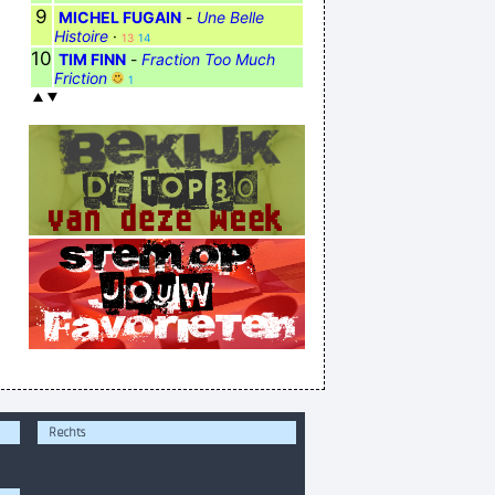
9
MICHEL FUGAIN
-
Une Belle
Histoire
·
13
14
10
TIM FINN
-
Fraction Too Much
Friction
1
Rechts