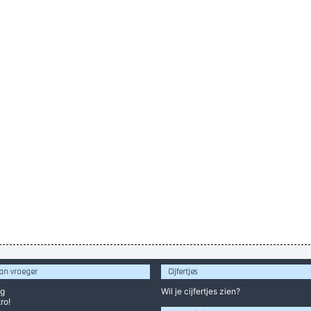
an vroeger
Cijfertjes
og
Wil je
cijfertjes
zien?
ro!