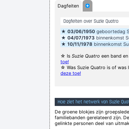
Dagfeiten
Dagfeiten over Suzie Quatro
★
03/06/1950
geboortedag S
★
04/07/1973
binnenkomst S
★
10/11/1978
binnenkomst Su
☆ Is
Suzie Quatro
een band en 
toe!
☆ Was Suzie Quatro is of was 
deze toe!
Betty sings about starlight and 
Hoe ziet het netwerk van Suzie Quat
De groene blokjes zijn groepsleden
familiebanden gerelateerd zijn. D
gelinkte personen deel van uitmak