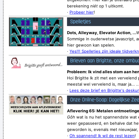
berekening
niét
op 1 uitkomt.
·
Probeer hier
!
Spelletjes
Dots, Alleyway, Elevator Action, ...
W
Sommige in ouderwetse javascript, a
hier gewoon kan spelen.
·
Yes!!! Spelletjes zijn ideale tijdverkn
Brieven aan Brigitte, onze ombu
Probleem: Ik vind alles stom aan he
Hoi Brigitte Ik zit met een vervelen
meestal wel vervelend is, maar ja... ..
·
Lees deze brief en Brigitte's desk
Onze Online-Soap: Dagelijkse Ze
Aflevering 65: Metalen ontmoetinge
Gôh
wat is nu het spannendste wat e
weer gepasseerd, en behalve dat het
geworden is, evenals met nieuwjaar, v
·
Oh spannend! Ik wil de rest lezen
!