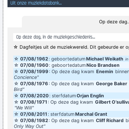
Uit onze muziekdatabank...
met de deur in de boter vallen
12 stoelen, 13 ongelukkigen
Op deze dag..
Haarspeld effen cognac, dit moet u onthouden van de rest
van de Europa League, travel instructions destructions,
Op deze dag, in de muziekgeschiedenis...
districtions
☆ Dagfeitjes uit de muziekwereld. Dit gebeurde er o
zuid amerikaanse vrouwen hebben vanaf hun 40ste meer
☆
07/08/
1962
: geboortedatum
Michael Weikath
kans op struikelpartijen als gevolg van hangborsten
i
☆
07/08/
1960
: geboortedatum
Nico Brandsen
Illusion is no longer possible, because the real is no longer
☆
07/08/
1999
: Op deze dag kwam
Enemin
binnen
possible
Concience"
☆
07/08/
1976
: Op deze dag kwam
George Baker
KV Mechechelen zou Waasland-Beveren benaderd hebben
Bird"
om hen te laten winnen
☆
07/08/
2020
: sterfdatum
Orjan Englin
☆
07/08/
1971
: Op deze dag kwam
Gilbert O’sulli
Defensief geklungel bij STVV wordt genadeloos afgestraft
"We Will"
door Vranckx.
☆
07/08/
2011
: sterfdatum
Marchal Grant
Freek Blaakwater heeft het toch maar weer gedaan!
☆
07/08/
1982
: Op deze dag kwam
Cliff Richard
bi
Only Way Out"
Rana returns to bedroom to find kitty barf all over the bed