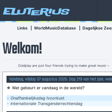
Eluterius
Links
|
WorldMusicDatabase
|
Dagelijkse Zee
Welkom!
Coldplay are just four friends trying to make great music
~
Will Champion
Vandaag, vrijdag 07 augustus 2026. Dag 219 van het jaar, we
Plat liggen met uitleg van een vriend. Het beste er is hihi
☆
Wat gebeurt er vandaag in de wereld?
een kip legt haar ei nooit ver van de nest
ich stehe auf dem Schlauch
-
Onafhankelijksdag Ivoorkust.
-
Internationale Transgenderrechtendag
sebiet is vertrekken naar digischow nog eens wa vliegerke's
gaan kijken met uitleg