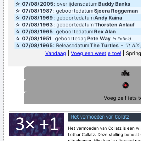
☆
07/08/
2005
: overlijdensdatum
Buddy Banks
Verknoei je tijd op een nuttige manier!
☆
07/08/
1987
: geboortedatum
Sjoera Roggeman
☆
07/08/
1969
: geboortedatum
Andy Kaina
Geej se lèllike voel hod!
☆
07/08/
1963
: geboortedatum
Thorsten Anlauf
☆
07/08/
1965
: geboortedatum
Rex Alan
☆
07/08/
1951
: geboortedag
Pete Way
in Enfield
☆
07/08/
1965
: Releasedatum
The Turtles
-
"It Ai
Vandaag
|
Voeg een weetje toe!
| Spring
Voeg zelf iets t
Het vermoeden van Collatz
Het vermoeden van Collatz is een wi
Lothar Collatz. Deze stelling behelst 
uitgekomen. Hier kan je uiteraard pr