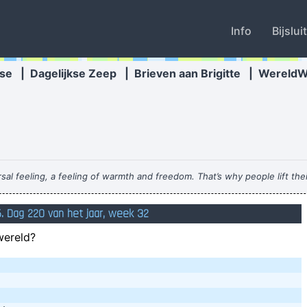
Info
Bijslui
se
|
Dagelijkse Zeep
|
Brieven aan Brigitte
|
Wereld
sal feeling, a feeling of warmth and freedom. That’s why people lift th
 express that feeling, but actually it’s the Belgians who deserve all t
. Dag 220 van het jaar, week 32
wereld?
Zolang ze niet alles weten hebben ze altijd ee
Owja 
unnen genieten: kaarsjes op de badrand, wierook aan, muziekje op de a