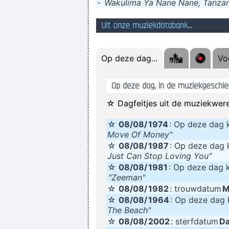
-
Wakulima Ya Nane Nane, Tanzan
Uit onze muziekdatabank...
Robert Ar
Op deze dag...
Voe
Op deze dag, in de muziekgeschied
☆ Dagfeitjes uit de muziekwere
☆
08/08/
1974
: Op deze dag
Move Of Money"
☆
08/08/
1987
: Op deze da
Just Can Stop Loving You"
☆
08/08/
1981
: Op deze dag
"Zeeman"
☆
08/08/
1982
: trouwdatum
M
☆
08/08/
1964
: Op deze da
The Beach"
☆
08/08/
2002
: sterfdatum
Da