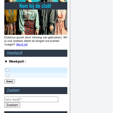
De parachutist kwam uit de lucht gevallen
de keuken: "zijt gij iets aan het afprinten?"
 lijkt wel héél overstuur, heej ja heej ja hoow
¿Miedo? quién dijo miedo! podemos con todat
ie dit een toffe website vinden, en idioten.
Eluterius groeit door inbreng van gebruikers. Wil
jij ook weetjes delen en dingen toe kunnen
it funds link to your surname for more info.
voegen?
Word lid
!
 She drives me crazy and I can´t help Marcel
Weekpoll
smeirpaté
★
Weekpoll :
weden zijn berucht voor hun zweedvoeten .
Verknoei je tijd op een nuttige manier!
Geej se lèllike voel hod!
Zoeken