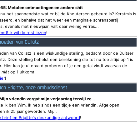
 65: Metalen ontmoetingen en andere shit
 nu het spannendste wat er bij de Kneutersen gebeurd is? Kerstmis is
seerd, en behalve dat het weer een marginale schranspartij
, evenals met nieuwjaar, valt daar weinig verras...
nd! Ik wil de rest lezen
!
oeden van Collatz
den van Collatz is een wiskundige stelling, bedacht door de Duitser
atz. Deze stelling behelst een berekening die tot nu toe altijd op 1 is
 Hier kan je uiteraard proberen of je een getal vindt waarvan de
g
niét
op 1 uitkomt.
ier
!
aan Brigitte, onze ombudsdienst
ijn vriendin vergat mijn verjaardag terwijl ze...
tte Ik ben Wim. Ik heb sinds een tijdje een vriendin. Afgelopen
n ik 25 jaar geworden. Mij...
 brief en Brigitte's deskundige antwoord
!