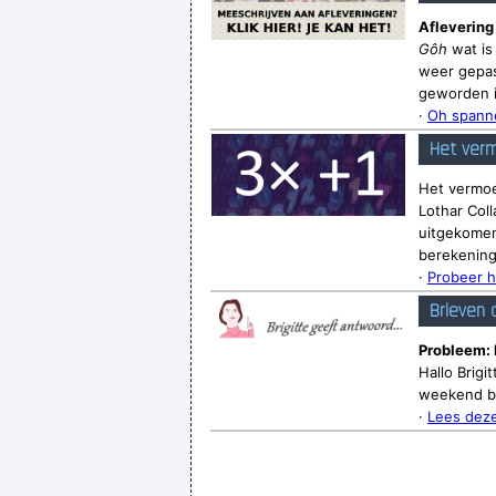
Aflevering
Gôh
wat is
weer gepas
geworden is
·
Oh spanne
Het verm
Het vermoe
Lothar Coll
uitgekomen.
berekenin
·
Probeer h
Brieven 
Probleem: M
Hallo Brigi
weekend be
·
Lees deze