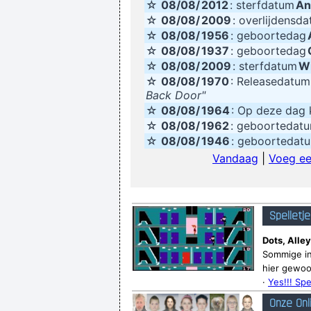
☆
08/08/
2012
: sterfdatum
An
☆
08/08/
2009
: overlijdensd
☆
08/08/
1956
: geboortedag
☆
08/08/
1937
: geboortedag
☆
08/08/
2009
: sterfdatum
Wi
☆
08/08/
1970
: Releasedatum
Back Door"
☆
08/08/
1964
: Op deze da
☆
08/08/
1962
: geboortedat
☆
08/08/
1946
: geboortedat
Vandaag
|
Voeg ee
Spelletj
Dots, Alley
Sommige in
hier gewoo
·
Yes!!! Spe
Onze Onl