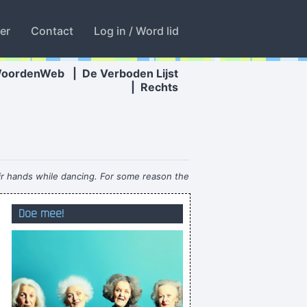
ter
Contact
Log in / Word lid
WoordenWeb
|
De Verboden Lijst
|
Rechts
eir hands while dancing. For some reason the
he credit. You guys smoothed the path for us
Doe mee!
years ago.
~ Armin Van Buuren
Aster nu nog in het kader had geschoten ...
n oordeel klaar maar heb daar schijf aan xxxx
sorry ik was even vergeten dat jij àlles weet
chtergrond en five-knuckle-shuffelen maar!!