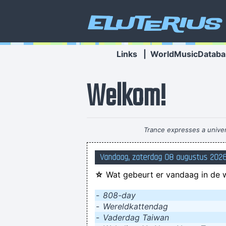
Eluterius
Links
|
WorldMusicDataba
Welkom!
Trance expresses a univer
Netherlands have some artists who
Vandaag, zaterdag 08 augustus 2026
☆
Wat gebeurt er vandaag in de 
-
808-day
-
Wereldkattendag
-
Vaderdag Taiwan
Ook vrijgezellen k