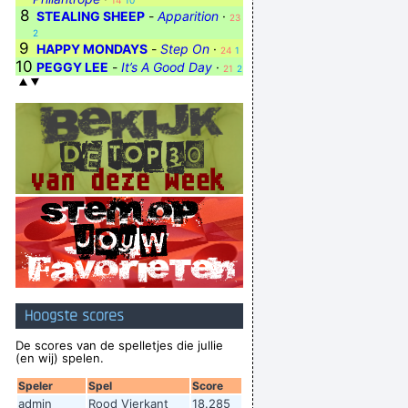
14
10
8
STEALING SHEEP
-
Apparition
·
23
2
9
HAPPY MONDAYS
-
Step On
·
24
1
10
PEGGY LEE
-
It’s A Good Day
·
21
2
Hoogste scores
De scores van de spelletjes die jullie
(en wij) spelen.
Speler
Spel
Score
admin
Rood Vierkant
18.285