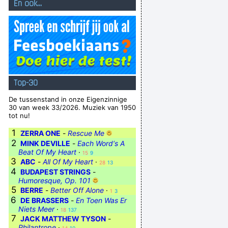
En ook...
Top-30
De tussenstand in onze Eigenzinnige
30 van week 33/2026. Muziek van 1950
tot nu!
1
ZERRA ONE
-
Rescue Me
2
MINK DEVILLE
-
Each Word‘s A
Beat Of My Heart
·
15
9
3
ABC
-
All Of My Heart
·
28
13
4
BUDAPEST STRINGS
-
Humoresque, Op. 101
5
BERRE
-
Better Off Alone
·
1
3
6
DE BRASSERS
-
En Toen Was Er
Niets Meer
·
18
137
7
JACK MATTHEW TYSON
-
Philantrope
·