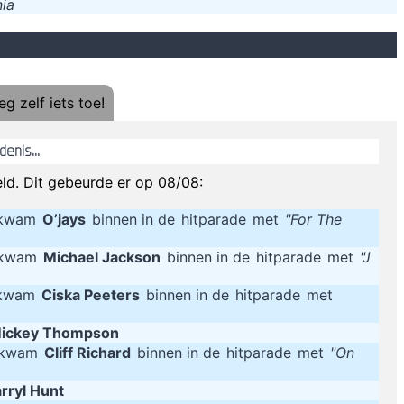
ia
mani - "Hit Hard" speelde door de speakers en mijn vrouw vroeg, vanuit 
Heej Arthur jij
Se acerca el fin de semana! 
g zelf iets toe!
Er bestaan twee soorten mensen: zij d
enis...
You are to contact me with your surname and age for an unclaimed inher
She drives me crazy, like no-one else.
ld. Dit gebeurde er op 08/08:
 kwam
O’jays
binnen in de
hitparade
met
"For The
Z
g kwam
Michael Jackson
binnen in de
hitparade
met
"J
 kwam
Ciska Peeters
binnen in de
hitparade
met
ickey Thompson
g kwam
Cliff Richard
binnen in de
hitparade
met
"On
rryl Hunt