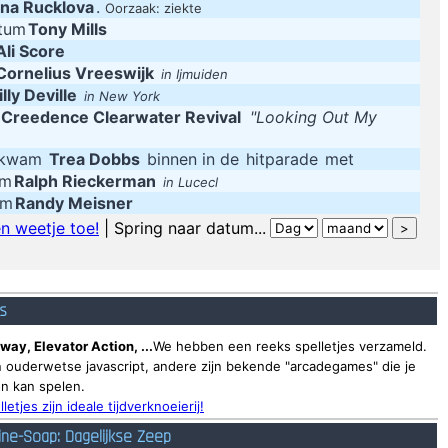
na Rucklova
.
Oorzaak: ziekte
atum
Tony Mills
Ali Score
Cornelius Vreeswijk
in Ijmuiden
lly Deville
in New York
Creedence Clearwater Revival
"Looking Out My
g kwam
Trea Dobbs
binnen in de
hitparade
met
um
Ralph Rieckerman
in Lucecl
um
Randy Meisner
n weetje toe!
| Spring naar datum...
es
way, Elevator Action, ...
We hebben een reeks spelletjes verzameld.
 ouderwetse javascript, andere zijn bekende "arcadegames" die je
n kan spelen.
lletjes zijn ideale tijdverknoeierij!
ine-Soap: Dagelijkse Zeep