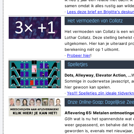
samen omdat ik alles rustig aan wilde
·
Lees deze brief en Brigitte's desk
Het vermoeden van Collatz
Het vermoeden van Collatz is een wi
Lothar Collatz. Deze stelling behelst 
uitgekomen. Hier kan je uiteraard pr
berekening
niét
op 1 uitkomt.
·
Probeer hier
!
Spelletjes
Dots, Alleyway, Elevator Action, ...
W
Sommige in ouderwetse javascript, a
hier gewoon kan spelen.
·
Yes!!! Spelletjes zijn ideale tijdverkn
Onze Online-Soap: Dagelijkse Ze
Aflevering 65: Metalen ontmoetinge
Gôh
wat is nu het spannendste wat e
weer gepasseerd, en behalve dat het
geworden is, evenals met nieuwjaar, v