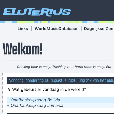
Eluterius
Links
|
WorldMusicDatabase
|
Dagelijkse Zee
Welkom!
Drinking bear is easy. Trashing your hotel room is easy. But
being a Christian, that´s a tough call. That´s rebellion.
~ Alice
Vandaag, donderdag 06 augustus 2026. Dag 218 van het jaar
Cooper
☆
Wat gebeurt er vandaag in de wereld?
biljart is een beetje uitgelopen op een onvoorstelbare manier
de manbag terug te zoeken
-
Onafhankelijksdag Bolivia .
-
Onafhankelijksdag Jamaica
Twee vrachtschepen onderweg zijn naar Oekraïense havens,
Opgelet: deze site moet zich nog een beetje "zetten"