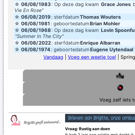
☆
06/08/
1983
: Op deze dag kwam
Grace Jones
b
Verknoei je tijd op een nuttige manier!
Vie En Rose"
☆
06/08/
2019
: sterfdatum
Thomas Wouters
Geej se lèllike voel hod!
☆
06/08/
1981
: geboortedatum
Brian Mohler
☆
06/08/
1968
: Op deze dag kwam
Lovin Spoonfu
"Summer In The City"
☆
06/08/
2022
: sterfdatum
Enrique Albarran
☆
06/08/
1974
: geboortedatum
Eugene Uytendaal
Vandaag
|
Voeg een weetje toe!
| Spring
Voeg zelf iets t
Brieven aan Brigitte, onze ombu
Vraag: Rustig aan doen
Ik heb 2 jaar een relatie met dacht 