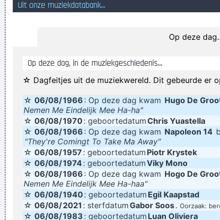
Uit onze muziekdatabank...
Heej Zjeraar ik knip het vlees met een schaar! Heej ja heej ja
hooow!
Op deze dag..
sorry, ik heb enkel sympathie voor sympathieke mensen. De
anderen kunnen voor mij de hoogste boom in. En ze mogen
Op deze dag, in de muziekgeschiedenis...
daar voor mijn part ook uit vallen.
☆ Dagfeitjes uit de muziekwereld. Dit gebeurde er o
A man can prick his finger but he'd better not finger his prick
☆
06/08/
1966
: Op deze dag kwam
Hugo De Groo
er zijn harde noten gevallen
Nemen Me Eindelijk Mee Ha-ha"
Het moet wel een beetje in mijn geit passen he...
☆
06/08/
1970
: geboortedatum
Chris Yuastella
Nieuwe gehoorregenerator. Het effect ziet u al na 10 dagen.
☆
06/08/
1966
: Op deze dag kwam
Napoleon 14
b
"They're Comingt To Take Ma Away"
Euhhh... ZIEN?!
☆
06/08/
1957
: geboortedatum
Piotr Krystek
Beter een half spreekwoord,
☆
06/08/
1974
: geboortedatum
Viky Mono
☆
06/08/
1966
: Op deze dag kwam
Hogo De Groo
Wel handig, dat direct na de schepping ook het wiel was
Nemen Me Eindelijk Mee Ha-haa"
uitgevonden. Godsdienst = waanzin
☆
06/08/
1940
: geboortedatum
Egil Kaapstad
felicity's facilities
☆
06/08/
2021
: sterfdatum
Gabor Soos
.
Oorzaak: ber
☆
06/08/
1983
: geboortedatum
Luan Oliviera
niet goed geld kwijt