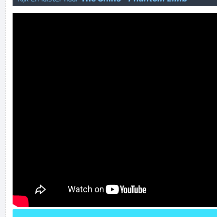
Verknoei je tijd op een nuttige manier!
Geej se lèllike voel hod!