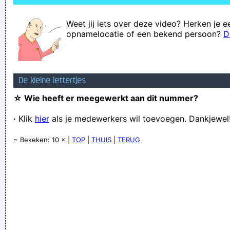
Weet jij iets over deze video? Herken je e
opnamelocatie of een bekend persoon?
D
De kleine lettertjes
☆ Wie heeft er meegewerkt aan dit nummer?
·
Klik
hier
als je medewerkers wil toevoegen. Dankjewel
~ Bekeken: 10 × |
TOP
|
THUIS
|
TERUG