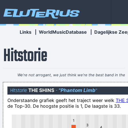
Eluterius
Links
|
WorldMusicDatabase
|
Dagelijkse Zee
Hitstorie
We're not arrogant, we just think we're the best band in the
world
~ Noel Gallagher
Hitstorie
THE SHINS
-
"Phantom Limb
"
Ik heb jouw gedachten ontmoeten eerlijke man op zwaluw
Onderstaande grafiek geeft het traject weer welk
THE 
van nieuwe momenten
de Top-30. De hoogste positie is 1, De laagste is 33.
Als je in een goeie periode zit, weten je vrienden wie je bent.
Als je in een dip zit, weet je wie je vrienden zijn
1
3
Er volgde een schetenfestival dat zijn weerga niét kende!
4