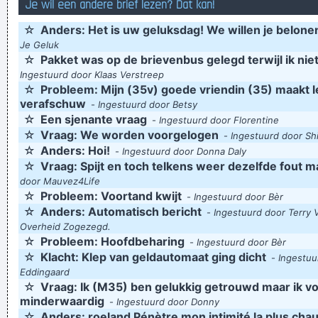
Je wil een andere brief lezen? Dat kan!
☆
Anders: Het is uw geluksdag! We willen je belone
Je Geluk
☆
Pakket was op de brievenbus gelegd terwijl ik nie
Ingestuurd door Klaas Verstreep
☆
Probleem: Mijn (35v) goede vriendin (35) maakt l
verafschuw
-
Ingestuurd door Betsy
☆
Een sjenante vraag
-
Ingestuurd door Florentine
☆
Vraag: We worden voorgelogen
-
Ingestuurd door Sh
☆
Anders: Hoi!
-
Ingestuurd door Donna Daly
☆
Vraag: Spijt en toch telkens weer dezelfde fout 
door Mauvez4Life
☆
Probleem: Voortand kwijt
-
Ingestuurd door Bèr
☆
Anders: Automatisch bericht
-
Ingestuurd door Terry 
Overheid Zogezegd.
☆
Probleem: Hoofdbeharing
-
Ingestuurd door Bèr
☆
Klacht: Klep van geldautomaat ging dicht
-
Ingestuu
Eddingaard
☆
Vraag: Ik (M35) ben gelukkig getrouwd maar ik v
minderwaardig
-
Ingestuurd door Donny
☆
Anders: roeland Pénètre mon intimité la plus cha