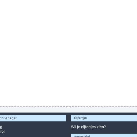
an vroeger
Cijfertjes
og
Wil je
cijfertjes
zien?
ro!
Aanwezig!