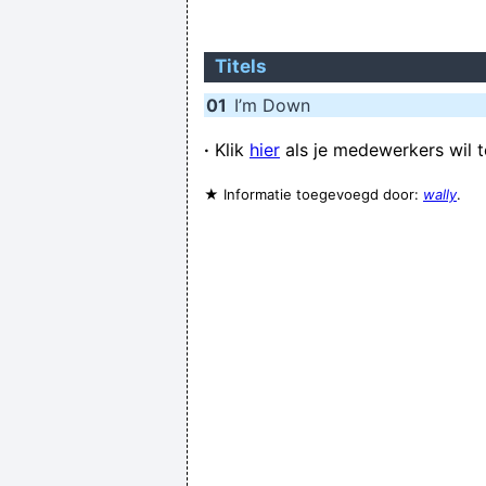
Titels
01
I’m Down
·
Klik
hier
als je medewerkers wil 
Opdoffer voor STVV vlak na de
★ Informatie toegevoegd door:
wally
.