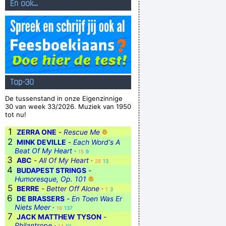
En ook...
Top-30
De tussenstand in onze Eigenzinnige
30 van week 33/2026. Muziek van 1950
tot nu!
1
ZERRA ONE
-
Rescue Me
2
MINK DEVILLE
-
Each Word‘s A
Beat Of My Heart
·
15
9
3
ABC
-
All Of My Heart
·
28
13
4
BUDAPEST STRINGS
-
Humoresque, Op. 101
5
BERRE
-
Better Off Alone
·
1
3
6
DE BRASSERS
-
En Toen Was Er
Niets Meer
·
18
137
7
JACK MATTHEW TYSON
-
Philantrope
·