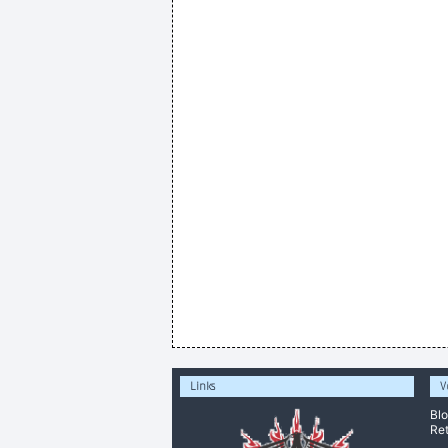
Links
V
Bl
Ret