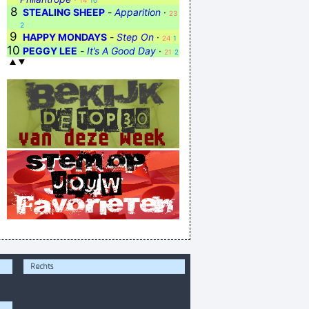
14
10
8
STEALING SHEEP
-
Apparition
·
23
2
9
HAPPY MONDAYS
-
Step On
·
24
1
10
PEGGY LEE
-
It’s A Good Day
·
21
2
Rechts