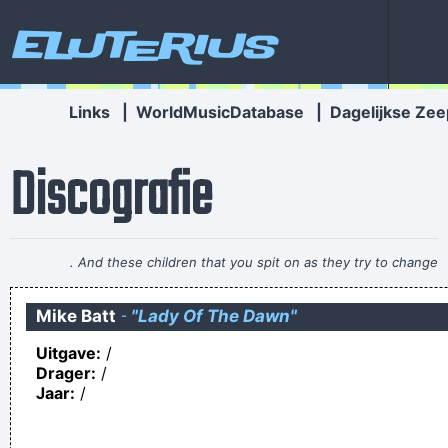
Eluterius
Links
|
WorldMusicDatabase
|
Dagelijkse Zee
Discografie
. And these children that you spit on as they try to change
their worlds, they are immune to your consultations, they´ re
Mike Batt
-
"Lady Of The Dawn"
quite aware of what they´ re going through.
~ David Bowie
Uitgave:
/
Even een vraag voor ik je die foto stuur, was je nu
Drager:
/
geobsedeerd door, gefixeerd óp, of afgeschrikt door een
Jaar:
/
geërecteerd lid?
Ik wil "strontzak" intypen in de zoekbalk van Google en