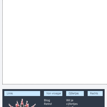
Links
Van vroeger
Cijfertjes
Rechts
Blog
Wil je
Retro!
cijfertjes