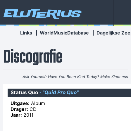
Eluterius
Links
|
WorldMusicDatabase
|
Dagelijkse Zee
Discografie
Ask Yourself: Have You Been Kind Today? Make Kindness
Your Daily Modus Operandi And Change Your World
~ Annie
Status Quo
-
"Quid Pro Quo"
Lennox
Uitgave:
Album
Bulkschit ,flikken zijn hier baas int land punt .
Drager:
CD
<3 <3 <3 Een filmpje wat je hart raakt en breekt en waar de
Jaar:
2011
mens, die vergeten is wat empathie weer inhoud nog veel
van kan leren maar dan zal hij/zij ikke ikke niet meer moeten