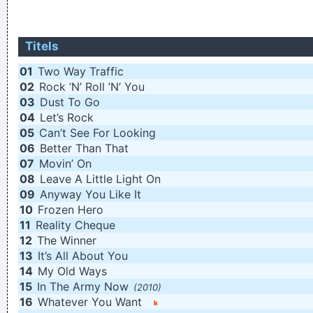
op nr 1 hebben willen staan!!!!
Onnuttige tips voor een complexer leven: hier moet je zijn
Titels
Laten vogels scheten?
01
Two Way Traffic
Sommige mensen hebben veel geld, ik heb vrienden en tijd!
02
Rock ’N’ Roll ’N’ You
03
Dust To Go
Als je focust op het doel vallen de barrières. Als je focust op
04
Let’s Rock
de barrières valt het doel.
05
Can’t See For Looking
zelfs... ook niet... in de eetzaal! Maar ja!
06
Better Than That
07
Movin’ On
Buschauffeur De Lijn (die) verrast door Genk Loopt: verkeer
08
Leave A Little Light On
zit vast
09
Anyway You Like It
Hoe laank
10
Frozen Hero
11
Reality Cheque
jan-jaap staat aan lager wal
12
The Winner
Vooral angstsweat. Bijna geen glory.
13
It’s All About You
In deze zin staat het woord tussen tussen tussen en en.
14
My Old Ways
15
In The Army Now
(2010)
De dunne, verwarrende lijnen tussen heimwee en jaloezie
16
Whatever You Want
zijn soms moeilijk in te schatten als observerend waarnemer