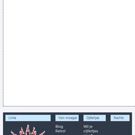
Links
Van vroeger
Cijfertjes
Rechts
Blog
Wil je
Retro!
cijfertjes