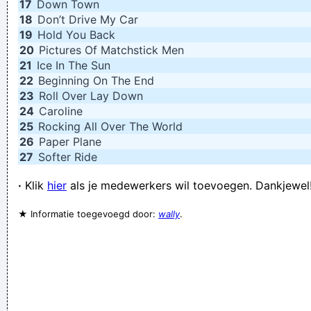
17
Down Town
18
Don’t Drive My Car
Verknoei je tijd op een nuttige manier!
19
Hold You Back
Geej se lèllike voel hod!
20
Pictures Of Matchstick Men
21
Ice In The Sun
22
Beginning On The End
23
Roll Over Lay Down
24
Caroline
25
Rocking All Over The World
26
Paper Plane
27
Softer Ride
·
Klik
hier
als je medewerkers wil toevoegen. Dankjewel
★ Informatie toegevoegd door:
wally
.