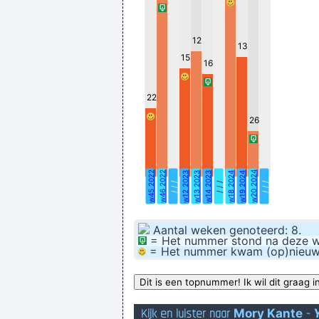
12
13
15
16
22
26
w45 2022
w46 2022
w20 2024
w12 2023
w13 2023
w14 2023
w18 2024
w19 2024
/ / /
/ / /
/ / /
Aantal weken genoteerd: 8.
= Het nummer stond na deze wee
= Het nummer kwam (op)nieuw bi
Kijk en luister naar
Mory Kante
-