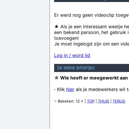
Er werd nog geen videoclip toege
★ Als je een interessant weetje h
een bekend persoon, het gebruik i
toevoegen!
Je moet ingelogd zijn om een vide
Log in / word lid
De kleine lettertjes
☆ Wie heeft er meegewerkt aan
·
Klik
hier
als je medewerkers wil 
~ Bekeken: 12 × |
TOP
|
THUIS
|
TERUG