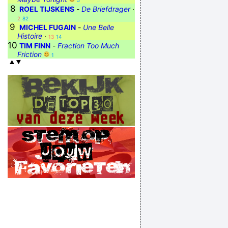
5
8
ROEL TIJSKENS
-
De Briefdrager
·
2
82
9
MICHEL FUGAIN
-
Une Belle
Histoire
·
13
14
10
TIM FINN
-
Fraction Too Much
Friction
1