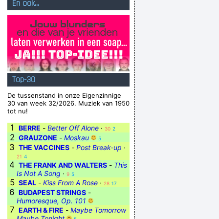
En ook...
Top-30
De tussenstand in onze Eigenzinnige
30 van week 32/2026. Muziek van 1950
tot nu!
1
BERRE
-
Better Off Alone
·
30
2
2
GRAUZONE
-
Moskau
5
3
THE VACCINES
-
Post Break-up
·
21
4
4
THE FRANK AND WALTERS
-
This
Is Not A Song
·
9
5
5
SEAL
-
Kiss From A Rose
·
28
17
6
BUDAPEST STRINGS
-
Humoresque, Op. 101
7
EARTH & FIRE
-
Maybe Tomorrow
Maybe Tonight