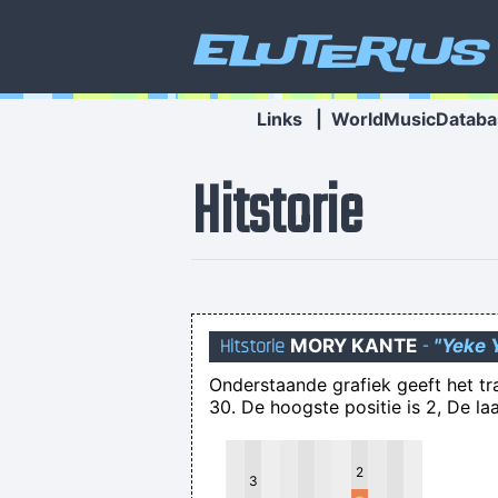
Eluterius
Links
|
WorldMusicDataba
Hitstorie
Hitstorie
MORY KANTE
-
"Yeke 
Onderstaande grafiek geeft het t
30. De hoogste positie is 2, De laa
You and your entire flat earth
2
3