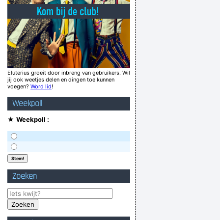
Grammatikaalkop
oven geweest om naar de kinderen te kijken?
land der blinden weten ze niet wat donker is
en niet nieuwsgierig, ik ben belangstellend...
The specified semaphore already exists
Eluterius groeit door inbreng van gebruikers. Wil
jij ook weetjes delen en dingen toe kunnen
e taxidermist was niét opgezet met dit idee!
voegen?
Word lid
!
Wie zoekt, die vindt apen in huis
Weekpoll
hie se een goei
★
Weekpoll :
Verknoei je tijd op een nuttige manier!
Geej se lèllike voel hod!
Zoeken