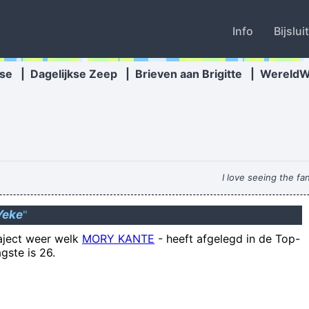
Info
Bijslui
se
|
Dagelijkse Zeep
|
Brieven aan Brigitte
|
Wereld
I love seeing the fa
De gemiddelde teenlen
Yeke
"
Hoog t
raject weer welk
MORY KANTE
-
heeft afgelegd in de Top-
gste is 26.
 ass-crack sniffing circus are proof that no matter how humanity advanc