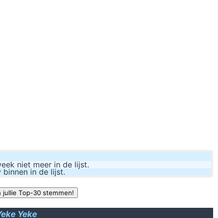
Ben jij nog b
in het 
Ik b
D
k niet meer in de lijst.
nnen in de lijst.
Yeke Yeke