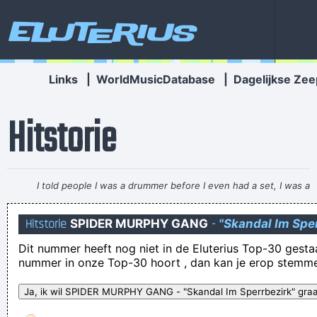
Eluterius
Links
|
WorldMusicDatabase
|
Dagelijkse Zee
Hitstorie
I told people I was a drummer before I even had a set, I was a
mental drummer.
~ Keith Moon
Hitstorie
SPIDER MURPHY GANG
-
"Skandal Im Spe
Hipsters: modehaters die NIET aan trends meedoen en
Dit nummer heeft nog niet in de Eluterius Top-30 gestaan!
allemaal rondlopen in een houthakkershemd, een
nummer in onze Top-30 hoort , dan kan je erop stemm
millimeterjuist geboetseerd kapsel dragen en een mottige,
onverzorgde jeukbaard aan hun smoel hebben hangen
Het alter-ego van walter in het atelier in aalter: zal't er