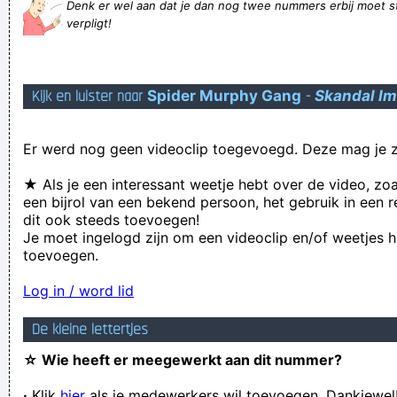
Denk er wel aan dat je dan nog twee nummers erbij moet s
zaterdag stuiven of is er water
verpligt!
Taal- of schrijffout opgemerkt? Gefeliciteerd!
Pierre heeft gisteren aan de schoolsoort een pakje gevonden
Kijk en luister naar
Spider Murphy Gang
-
Skandal Im
INJE MAMUE MAKE YOR12 Atos 56506400) Analis, e sh
Cardones 32, 6. f. Mottiesh.3394) Deodora. Dare this andane
Er werd nog geen videoclip toegevoegd. Deze mag je z
1360. F. Matta St. 278651 MiB Cardona.
Ik heb het gevoel alsof ik schuim
★ Als je een interessant weetje hebt over de video, zo
een bijrol van een bekend persoon, het gebruik in een r
wie met spek schiet blijft met een lege maag zitten
dit ook steeds toevoegen!
Je moet die gabbertjes niet allemaal over dezelfde kam
Je moet ingelogd zijn om een videoclip en/of weetjes h
toevoegen.
scheren!
Als zeep op de vloer valt, is de zeep dan vuil of de vloer dan
Log in / word lid
proper?
De kleine lettertjes
let's do damnation
☆ Wie heeft er meegewerkt aan dit nummer?
Jij praten raki?
·
Klik
hier
lamalord: belgium 5-0 (aandeel vanaken: 0% natuurlijk)
als je medewerkers wil toevoegen. Dankjewel