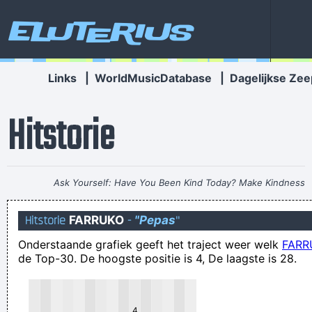
Eluterius
Links
|
WorldMusicDatabase
|
Dagelijkse Zee
Hitstorie
Ask Yourself: Have You Been Kind Today? Make Kindness
Your Daily Modus Operandi And Change Your World
~ Annie
Hitstorie
FARRUKO
-
"Pepas
"
Lennox
Onderstaande grafiek geeft het traject weer welk
FARR
Een kerel zit in een stationsbuffet de krant te lezen. Komt er
de Top-30. De hoogste positie is 4, De laagste is 28.
ne Antwerpenaar binnen, en die zegt: ´Gazet van Antwarpe
eh!?´ Waarop de man antwoordt: ´Neenk, Ek zien van Bruhhe
´
4