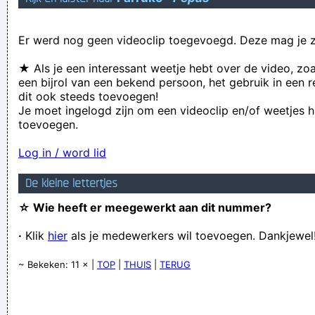
Heej Theo ben jij een zuiplap ofzo? Heej ja heej ja hooow!
Er werd nog geen videoclip toegevoegd. Deze mag je z
wie buigt voor de ene laat de andere zijn achterwerk zien
Verknoei je tijd op een nuttige manier!
★ Als je een interessant weetje hebt over de video, zo
een bijrol van een bekend persoon, het gebruik in een r
Geej se lèllike voel hod!
dit ook steeds toevoegen!
Je moet ingelogd zijn om een videoclip en/of weetjes h
toevoegen.
Log in / word lid
De kleine lettertjes
☆ Wie heeft er meegewerkt aan dit nummer?
·
Klik
hier
als je medewerkers wil toevoegen. Dankjewel
~ Bekeken: 11 × |
TOP
|
THUIS
|
TERUG