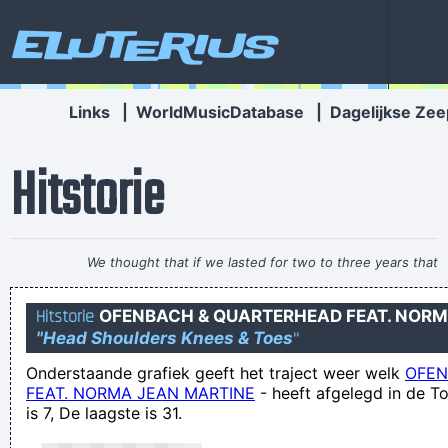
Eluterius
Links
|
WorldMusicDatabase
|
Dagelijkse Zee
Hitstorie
We thought that if we lasted for two to three years that
would be fantastic
~ Ringo Starr
Hitstorie
OFENBACH & QUARTERHEAD FEAT. NORM
Mijn opa houtduiven
"Head Shoulders Knees & Toes
"
Joop Stakelnek, onlangs gepensioneerd. Overal waar hij
Onderstaande grafiek geeft het traject weer welk
OFEN
langs gaat loopt hij tegenaan of duwt er iets van af
FEAT. NORMA JEAN MARTINE
-
heeft afgelegd in de T
is 7, De laagste is 31.
Voor de inwoners is het duidelijk waar de oorzaak aan ligt.
In Nagasaki, they like bukakke! In Nagasaki they go spunky