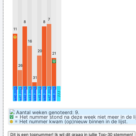
for your love!!
de soep zal wel niet zo warm worden als het lijkt
7
8
8
Profiel voor Gazondabber. Aantal fotos, 7. Aantal berichten, 5.
11
Soms staat hier een kwootje waarvan je denkt: "Wat
16
bedoelen ze dáár nu weer mee?"
20
Maazeik gaat terug in de tijd met de Histerische
21
Kotsenparade
26
waar is shaap lan,waar is schaap
31
De bultenaar had een bochelamputatie achter de rug
w40 2025
w42 2025
w43 2025
w44 2025
w45 2025
w46 2025
w47 2025
w48 2025
w41 2025
Ig hem dè al doewzend kiër gezeejd mè ze loestere nejet!
/ / /
Praktische raad: intermitterend eens terugkomen, Papa
reinigt Arie's anale trechter
Aantal weken genoteerd: 9.
= Het nummer stond na deze week niet meer in de lij
In verschillende kranten kreeg De Bruyne dan ook hoge
= Het nummer kwam (op)nieuw binnen in de lijst.
torenhoge scores.
Verknoei je tijd op een nuttige manier!