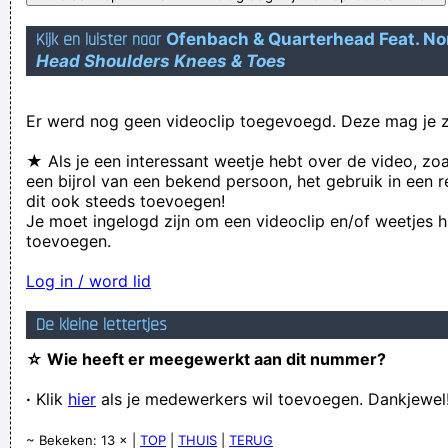
Geej se lèllike voel hod!
Kijk en luister naar
Ofenbach & Quarterhead Feat. N
Head Shoulders Knees & Toes
Er werd nog geen videoclip toegevoegd. Deze mag je z
★ Als je een interessant weetje hebt over de video, zo
een bijrol van een bekend persoon, het gebruik in een r
dit ook steeds toevoegen!
Je moet ingelogd zijn om een videoclip en/of weetjes h
toevoegen.
Log in / word lid
De kleine lettertjes
☆ Wie heeft er meegewerkt aan dit nummer?
·
Klik
hier
als je medewerkers wil toevoegen. Dankjewel
~ Bekeken: 13 × |
TOP
|
THUIS
|
TERUG