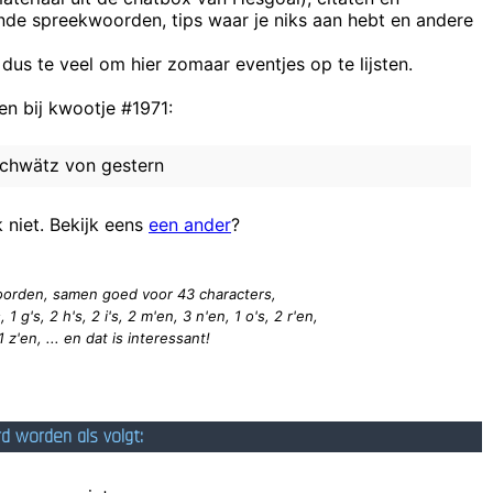
ende spreekwoorden, tips waar je niks aan hebt en andere
 KUNT KOPEN MSS LATER MAAR KUNNEN ZE DIT BOEK NIET VERFILMEN
 dus te veel om hier zomaar eventjes op te lijsten.
De baas heeft een vet loon, ik verdien geen knijt.
n bij kwootje #1971:
schwätz von gestern
deze kwootjes zijn bijzonder lastig als j
onijnen. Samen hebben de dieren 35 koppen en 94 poten. Hoeveel konij
k niet. Bekijk eens
een ander
?
 woorden, samen goed voor 43
characters
,
 1 g's, 2 h's, 2 i's, 2 m'en, 3 n'en, 1 o's, 2 r'en,
 1 z'en, ... en dat is interessant!
rd worden als volgt: