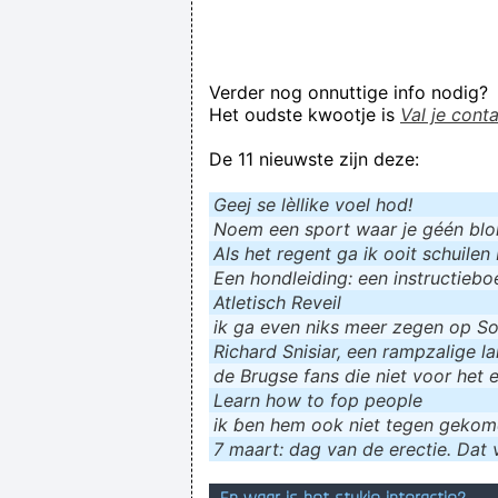
Verder nog onnuttige info nodig?
Het oudste kwootje is
Val je cont
De 11 nieuwste zijn deze:
Geej se lèllike voel hod!
Noem een sport waar je géén blokf
Als het regent ga ik ooit schuilen 
Een hondleiding: een instructieboe
Atletisch Reveil
ik ga even niks meer zegen op Soc
Richard Snisiar, een rampzalige la
de Brugse fans die niet voor het 
Learn how to fop people
ik ɓen hem ook niet tegen geko
7 maart: dag van de erectie. Dat v