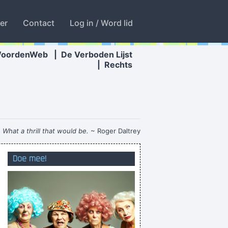
ter
Contact
Log in / Word lid
WoordenWeb
|
De Verboden Lijst
|
Rechts
 What a thrill that would be.
~ Roger Daltrey
Ik ben gelukkig nogal slim
Doe mee!
ChemCook .
Negen overjarige kinderen in Amsterdam
I don't know from which wood arrows make!
nute gegen Genk wo ein Mann am Boden liegt
in der Abwehr so schlecht aussieht?