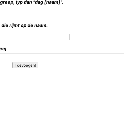
rgreep, typ dan "dag [naam]".
 die rijmt op de naam.
Heej