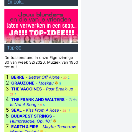
En ook...
Top-30
De tussenstand in onze Eigenzinnige
30 van week 32/2026. Muziek van 1950
tot nu!
1
BERRE
-
Better Off Alone
·
30
2
2
GRAUZONE
-
Moskau
5
3
THE VACCINES
-
Post Break-up
·
21
4
4
THE FRANK AND WALTERS
-
This
Is Not A Song
·
9
5
5
SEAL
-
Kiss From A Rose
·
28
17
6
BUDAPEST STRINGS
-
Humoresque, Op. 101
7
EARTH & FIRE
-
Maybe Tomorrow
Maybe Tonight