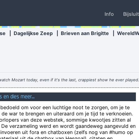
Info
Bijslui
se
|
Dagelijkse Zeep
|
Brieven aan Brigitte
|
Wereld
atch Mozart today, even if it's the last, crappiest show he ever played.
s en dies meer...
n bedoeld om voor een luchtige noot te zorgen, om je te
de war te brengen en uiteraard om je tijd te verknoeien.
oorlopers van deze webstek, sommige kwootjes zitten al
e! De verzameling werd en wordt gaandeweg aangevuld en
 woran auch immer geleckt, wie kann es sein dass man in der letzte Mi
 invoeren uit fora en chatboxen (zelfs nog van #humo op
teriaal uit de chatbox van Hesgoal), citaten en