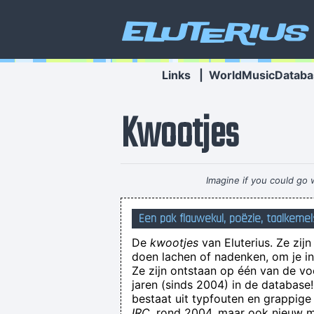
Eluterius
Links
|
WorldMusicDataba
Kwootjes
Imagine if you could go w
Een pak flauwekul, poëzie, taalkemel
De
kwootjes
van Eluterius. Ze zij
doen lachen of nadenken, om je in 
Ze zijn ontstaan op één van de v
jaren (sinds 2004) in de databas
am Arsch geleckt, im Arsch geleckt,
bestaat uit typfouten en grappige
IRC
, rond 2004, maar ook nieuw ma