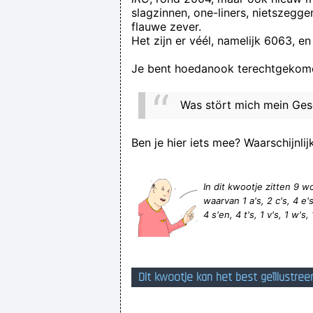
slagzinnen, one-liners, nietszegg
flauwe zever.
DUS IK WEE NI OF GE HET
Het zijn er véél, namelijk 6063, en
Je bent hoedanook terechtgekome
Was stört mich mein Ge
In een hok zitten kippen en k
Ben je hier iets mee? Waarschijnlij
In dit kwootje zitten 9
waarvan 1 a's, 2 c's, 4 e's,
4 s'en, 4 t's, 1 v's, 1 w's,
Dit kwootje kan het best geïllustree