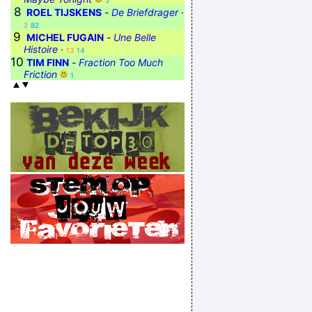
5
8
ROEL TIJSKENS
-
De Briefdrager
·
2
82
9
MICHEL FUGAIN
-
Une Belle
Histoire
·
13
14
10
TIM FINN
-
Fraction Too Much
Friction
1