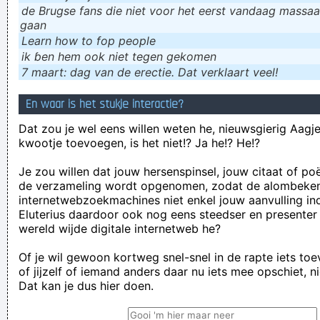
de Brugse fans die niet voor het eerst vandaag massaal
gaan
Learn how to fop people
ik ɓen hem ook niet tegen gekomen
7 maart: dag van de erectie. Dat verklaart veel!
En waar is het stukje interactie?
Dat zou je wel eens willen weten he, nieuwsgierig Aagje!
kwootje toevoegen, is het niet!? Ja he!? He!?
Je zou willen dat jouw hersenspinsel, jouw citaat of po
de verzameling wordt opgenomen, zodat de alombeke
internetwebzoekmachines niet enkel jouw aanvulling in
Eluterius daardoor ook nog eens steedser en presenter
wereld wijde digitale internetweb he?
Of je wil gewoon kortweg snel-snel in de rapte iets to
of jijzelf of iemand anders daar nu iets mee opschiet, n
Dat kan je dus hier doen.