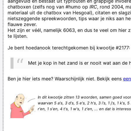
aangevuld en bestaat uit typfouten en grappige invoere
chatboxen (zelfs nog van #humo op
IRC
, rond 2004, m
Stampen, stilstaan, stevig
materiaal uit de chatbox van Hesgoal), citaten en slagzi
pierde timpul într-un mod util
nietszeggende spreekwoorden, tips waar je niks aan he
flauwe zever.
hij zit op een stoel met zijn broer omlaag en de stripster er
Het zijn er véél, namelijk 6063, en dus te veel om hier
op :wink: :wink: :wink:
te lijsten.
Je kan ook buiten gaan staan he
Je bent hoedanook terechtgekomen bij kwootje #2177:
Velen hebben al eerder gefaald. Zal JIJ degene zijn die de
proef zal voltooien?
Met je kop in het zand is er nooit wat aan de 
Wanneer is de huidige jaartelling begonnen? Heeft Jeejsus
die zelf meebeleefd?
Ben je hier iets mee? Waarschijnlijk niet. Bekijk eens
een
Pieter steekt zijn wieter in een gieter
Weet iemand hier in de buurt waar ik een scherm van de
In dit kwootje zitten 13 woorden, samen goed voo
waarvan 5 a's, 3 d's, 5 e's, 2 h's, 3 i's, 1 j's, 1 k's, 5
tablet. Niet al te duur
r'en, 1 s'en, 4 t's, 1 w's, 1 z'en, ... en dat is interes
je hebt haar dan toch geslagen mag ik hopen??
Du er blevet valgt til at deltage GRATIS i vores
loyalitetsprogram! Det tager kun et minut, og du modtager en