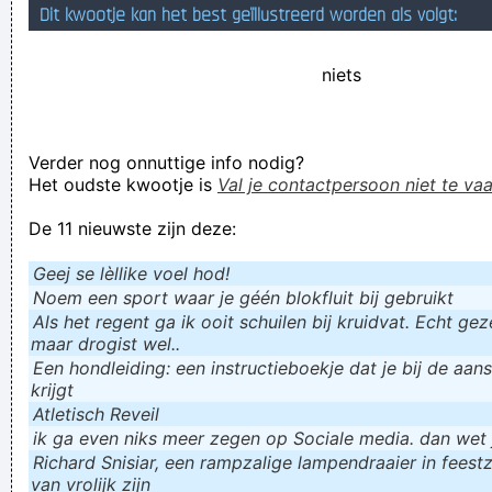
Dit kwootje kan het best geïllustreerd worden als volgt:
fantastisk pris.
Verknoei je tijd op een nuttige manier!
niets
Geej se lèllike voel hod!
Verder nog onnuttige info nodig?
Het oudste kwootje is
Val je contactpersoon niet te vaa
De 11 nieuwste zijn deze:
Geej se lèllike voel hod!
Noem een sport waar je géén blokfluit bij gebruikt
Als het regent ga ik ooit schuilen bij kruidvat. Echt gezel
maar drogist wel..
Een hondleiding: een instructieboekje dat je bij de aan
krijgt
Atletisch Reveil
ik ga even niks meer zegen op Sociale media. dan wet ju
Richard Snisiar, een rampzalige lampendraaier in feestz
van vrolijk zijn