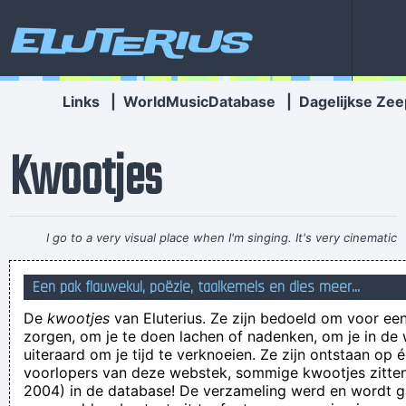
Eluterius
Links
|
WorldMusicDatabase
|
Dagelijkse Zee
Kwootjes
I go to a very visual place when I'm singing. It's very cinematic
and I get this feeling of space. I love when music does that.
~
Een pak flauwekul, poëzie, taalkemels en dies meer...
Dave Gahan
De
kwootjes
van Eluterius. Ze zijn bedoeld om voor een
zoals de galblaas thuis prikt, prikt hij nergens
zorgen, om je te doen lachen of nadenken, om je in de
KabouterBob naja ... er is hier soms even veel bolk als in
uiteraard om je tijd te verknoeien. Ze zijn ontstaan op 
voorlopers van deze webstek, sommige kwootjes zitten 
camp nou
2004) in de database! De verzameling werd en wordt
een gegeven paard kan ook uit zijn bek stinken