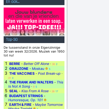
En ook...
Top-30
De tussenstand in onze Eigenzinnige
30 van week 32/2026. Muziek van 1950
tot nu!
1
BERRE
-
Better Off Alone
·
30
2
2
GRAUZONE
-
Moskau
5
3
THE VACCINES
-
Post Break-up
·
21
4
4
THE FRANK AND WALTERS
-
This
Is Not A Song
·
9
5
5
SEAL
-
Kiss From A Rose
·
28
17
6
BUDAPEST STRINGS
-
Humoresque, Op. 101
7
EARTH & FIRE
-
Maybe Tomorrow
Maybe Tonight