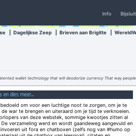
Info
Bijslui
se
|
Dagelijkse Zeep
|
Brieven aan Brigitte
|
Wereld
patented wallet technology that will deodorize currency That way peopl
s en dies meer...
n bedoeld om voor een luchtige noot te zorgen, om je te
Met de
de war te brengen en uiteraard om je tijd te verknoeien.
oorlopers van deze webstek, sommige kwootjes zitten al
e! De verzameling werd en wordt gaandeweg aangevuld en
the idea was that I was going to eat the vaginaized grapes which
 invoeren uit fora en chatboxen (zelfs nog van #humo op
teriaal uit de chatbox van Hesgoal), citaten en