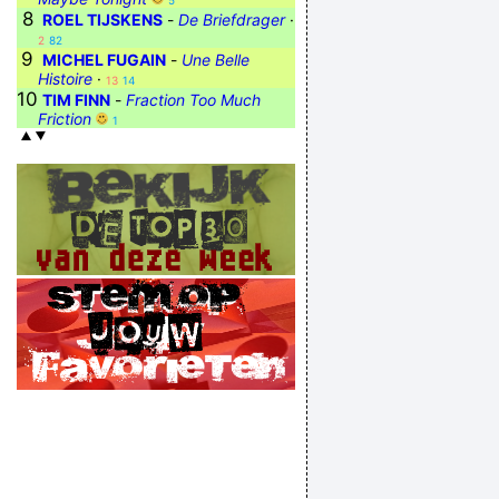
5
8
ROEL TIJSKENS
-
De Briefdrager
·
2
82
9
MICHEL FUGAIN
-
Une Belle
Histoire
·
13
14
10
TIM FINN
-
Fraction Too Much
Friction
1