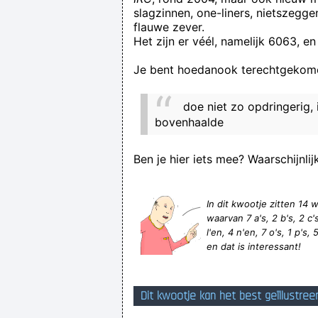
slagzinnen, one-liners, nietszegg
flauwe zever.
Het zijn er véél, namelijk 6063, en
Je bent hoedanook terechtgekome
doe niet zo opdringerig, 
bovenhaalde
Ben je hier iets mee? Waarschijnlij
got banned by @hesgoalme on #hesg
In dit kwootje zitten 1
waarvan 7 a's, 2 b's, 2 c's,
l'en, 4 n'en, 7 o's, 1 p's, 5
en dat is interessant!
Dit kwootje kan het best geïllustree