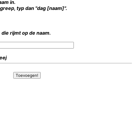
aam in.
rgreep, typ dan "dag [naam]".
 die rijmt op de naam.
Heej