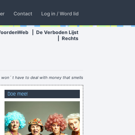
ter
Contact
Log in / Word lid
WoordenWeb
|
De Verboden Lijst
|
Rechts
e won´ t have to deal with money that smells
funny
~ Moby
Doe mee!
De stroper koos het hazenpad.
 rotte appel door de mond vol tanden staan
Operator! I love you?
 wasnt really that much of a turn on for me.
bouwonderneming bewondering woning