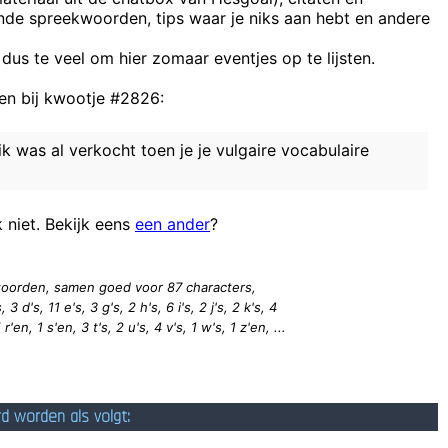
ende spreekwoorden, tips waar je niks aan hebt en andere
Erm, I think you were misinformed. As far as I'm concerned, I 
I am sorry, that I inter
 dus te veel om hier zomaar eventjes op te lijsten.
n bij kwootje #2826:
een ge
ik was al verkocht toen je je vulgaire vocabulaire
k niet. Bekijk eens
een ander
?
oal by some sexist pig called "donnydeligt" I asked one simple questi
4 woorden, samen goed voor 87
characters
,
 3 d's, 11 e's, 3 g's, 2 h's, 6 i's, 2 j's, 2 k's, 4
 r'en, 1 s'en, 3 t's, 2 u's, 4 v's, 1 w's, 1 z'en, ...
rd worden als volgt: