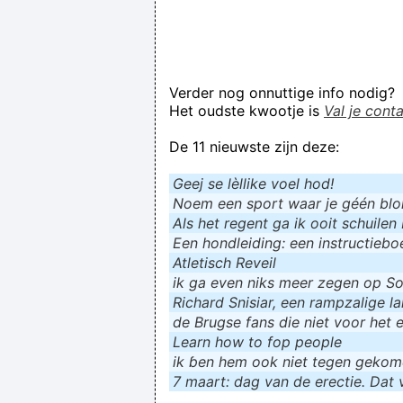
Verder nog onnuttige info nodig?
Het oudste kwootje is
Val je cont
De 11 nieuwste zijn deze:
Geej se lèllike voel hod!
Noem een sport waar je géén blokf
Als het regent ga ik ooit schuilen 
Een hondleiding: een instructieboe
Atletisch Reveil
ik ga even niks meer zegen op Soc
Richard Snisiar, een rampzalige la
de Brugse fans die niet voor het 
Learn how to fop people
ik ɓen hem ook niet tegen geko
7 maart: dag van de erectie. Dat v