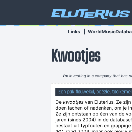
Eluterius
Links
|
WorldMusicDataba
Kwootjes
I'm investing in a company that has 
Een pak flauwekul, poëzie, taalkemel
De
kwootjes
van Eluterius. Ze zij
doen lachen of nadenken, om je in 
Ze zijn ontstaan op één van de v
jaren (sinds 2004) in de databas
bestaat uit typfouten en grappige
IRC
, rond 2004, maar ook nieuw ma