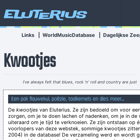
Eluterius
Links
|
WorldMusicDatabase
|
Dagelijkse Zee
Kwootjes
I've always felt that blues, rock 'n' roll and country are just
about a beat apart.
~ Waylon Jennings
Een pak flauwekul, poëzie, taalkemels en dies meer...
gisteren was gisteren eergisteren
De
kwootjes
van Eluterius. Ze zijn bedoeld om voor een
Wanqeur
zorgen, om je te doen lachen of nadenken, om je in de
Ik kan niet kantklossen en dat vind ik niet eens erg.
uiteraard om je tijd te verknoeien. Ze zijn ontstaan op 
voorlopers van deze webstek, sommige kwootjes zitten 
Mbaye Diagne (28) weigert zijn huurwoning in Knokke-Heist
2004) in de database! De verzameling werd en wordt
weigert te verlaten.