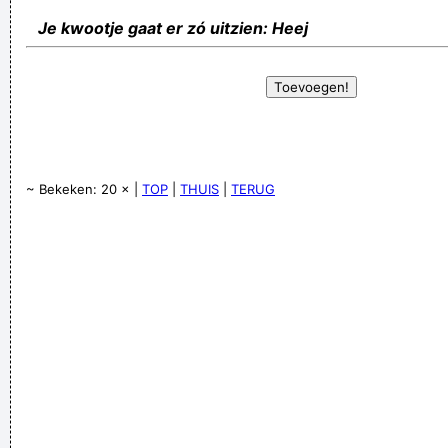
Je kwootje gaat er zó uitzien: Heej
~ Bekeken: 20 × |
TOP
|
THUIS
|
TERUG