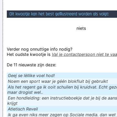
het mandje heeft gelegd op Aalst, terwijl die mottige luikse
Dit kwootje kan het best geïllustreerd worden als volgt:
kutclub aan 't verliezen is in Geel. Grappig, zalig, heerlijk.
Verknoei je tijd op een nuttige manier!
niets
Geej se lèllike voel hod!
Verder nog onnuttige info nodig?
Het oudste kwootje is
Val je contactpersoon niet te vaa
De 11 nieuwste zijn deze:
Geej se lèllike voel hod!
Noem een sport waar je géén blokfluit bij gebruikt
Als het regent ga ik ooit schuilen bij kruidvat. Echt gezel
maar drogist wel..
Een hondleiding: een instructieboekje dat je bij de aan
krijgt
Atletisch Reveil
ik ga even niks meer zegen op Sociale media. dan wet ju