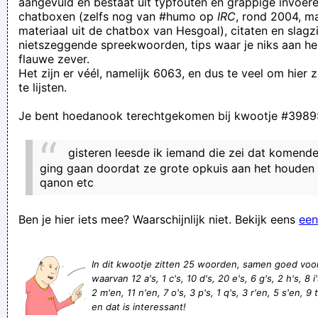
aangevuld en bestaat uit typfouten en grappige invoere
chatboxen (zelfs nog van #humo op
IRC
, rond 2004, m
Ik kom eraan hoor euh, Anton! Even de slak op de sla zetten!
materiaal uit de chatbox van Hesgoal), citaten en slagzi
Ignatius Stemvork, voormalige koster in een schijnparochie,
nietszeggende spreekwoorden, tips waar je niks aan he
flauwe zever.
verzamelt familienamen die tevens lijdende voorwerpen zijn.
Het zijn er véél, namelijk 6063, en dus te veel om hier
Want Afrika ligt in Amerika, en de Himalaya ligt in de woestijn
te lijsten.
Strol Van Zwol, entrepreneur als het op "articulerend boeren"
Je bent hoedanook terechtgekomen bij kwootje #3989
aankomt, heeft rechtzaak aan zijn been. Welk been, en voor
welke misstap is niet geweten
gisteren leesde ik iemand die zei dat komende
Jij bent ZO DIK, dat er een uur verschil zit tussen je navel en
ging gaan doordat ze grote opkuis aan het houden z
qanon etc
je ruggegraat
Perhaps you should get a wardrobe, you abominable twat.
Ben je hier iets mee? Waarschijnlijk niet. Bekijk eens
een
met een verkeerde poot in bed stappen
Mijn opinie is zo'n beetje als een scheet; moeilijk om binnen
In dit kwootje zitten 25 woorden, samen goed voo
te houden en als ik ze loslaat, weet iedereen het en
waarvan 12 a's, 1 c's, 10 d's, 20 e's, 6 g's, 2 h's, 8 i's
2 m'en, 11 n'en, 7 o's, 3 p's, 1 q's, 3 r'en, 5 s'en, 9 t'
minstens één persoon gaat de kamer verlaten.
en dat is interessant!
Tussendoor op sporza kijken en zien dat Genk er al vier in