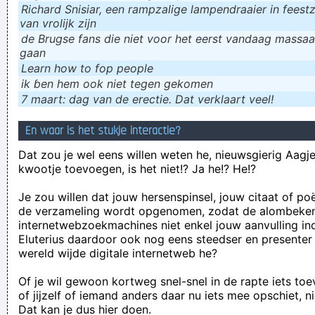
Richard Snisiar, een rampzalige lampendraaier in feestz
van vrolijk zijn
de Brugse fans die niet voor het eerst vandaag massaal
gaan
Learn how to fop people
ik ɓen hem ook niet tegen gekomen
7 maart: dag van de erectie. Dat verklaart veel!
En waar is het stukje interactie?
Dat zou je wel eens willen weten he, nieuwsgierig Aagje!
kwootje toevoegen, is het niet!? Ja he!? He!?
Je zou willen dat jouw hersenspinsel, jouw citaat of po
de verzameling wordt opgenomen, zodat de alombeke
internetwebzoekmachines niet enkel jouw aanvulling in
Eluterius daardoor ook nog eens steedser en presenter
wereld wijde digitale internetweb he?
Of je wil gewoon kortweg snel-snel in de rapte iets to
of jijzelf of iemand anders daar nu iets mee opschiet, n
Dat kan je dus hier doen.